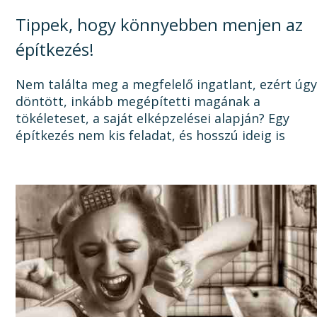
Tippek, hogy könnyebben menjen az
építkezés!
Nem találta meg a megfelelő ingatlant, ezért úg
döntött, inkább megépítetti magának a
tökéleteset, a saját elképzelései alapján? Egy
építkezés nem kis feladat, és hosszú ideig is
elhúzódhat, számtalan dologra oda kell figyelni a
tervezéstől kezdve a...