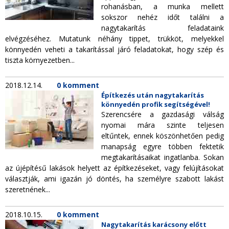
rohanásban, a munka mellett
sokszor nehéz időt találni a
nagytakarítás feladataink
elvégzéséhez. Mutatunk néhány tippet, trükköt, melyekkel
könnyedén veheti a takarítással járó feladatokat, hogy szép és
tiszta környezetben...
2018.12.14.
0 komment
Építkezés után nagytakarítás
könnyedén profik segítségével!
Szerencsére a gazdasági válság
nyomai mára szinte teljesen
eltűntek, ennek köszönhetően pedig
manapság egyre többen fektetik
megtakarításaikat ingatlanba. Sokan
az újépítésű lakások helyett az építkezéseket, vagy felújításokat
választják, ami igazán jó döntés, ha személyre szabott lakást
szeretnének...
2018.10.15.
0 komment
Nagytakarítás karácsony előtt