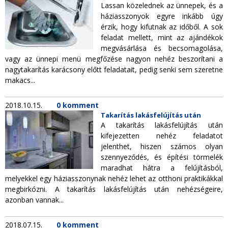
Lassan közelednek az ünnepek, és a
háziasszonyok egyre inkább úgy
érzik, hogy kifutnak az időből. A sok
feladat mellett, mint az ajándékok
megvásárlása és becsomagolása,
vagy az ünnepi menü megfőzése nagyon nehéz beszorítani a
nagytakarítás karácsony előtt feladatait, pedig senki sem szeretne
makacs...
2018.10.15.
0 komment
Takarítás lakásfelújítás után
A takarítás lakásfelújítás után
kifejezetten nehéz feladatot
jelenthet, hiszen számos olyan
szennyeződés, és építési törmelék
maradhat hátra a felújításból,
melyekkel egy háziasszonynak nehéz lehet az otthoni praktikákkal
megbirkózni. A takarítás lakásfelújítás után nehézségeire,
azonban vannak...
2018.07.15.
0 komment