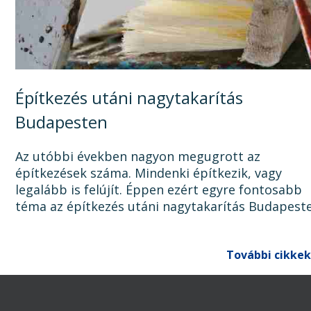
Építkezés utáni nagytakarítás
Budapesten
Az utóbbi években nagyon megugrott az
építkezések száma. Mindenki építkezik, vagy
legalább is felújít. Éppen ezért egyre fontosabb
téma az építkezés utáni nagytakarítás Budapest
Ugyanis, ha az épület, lakás, ház, iroda, vagy bár
egyéb épület...
További cikkek