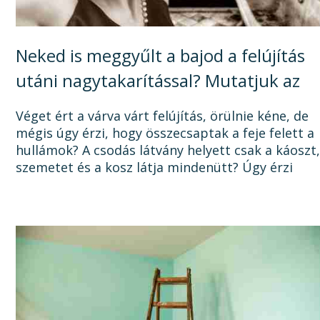
Neked is meggyűlt a bajod a felújítás
utáni nagytakarítással? Mutatjuk az
okát, és a megoldást!
Véget ért a várva várt felújítás, örülnie kéne, de
mégis úgy érzi, hogy összecsaptak a feje felett a
hullámok? A csodás látvány helyett csak a káoszt
szemetet és a kosz látja mindenütt? Úgy érzi
sosem lesz vége a felújításnak, mert a...