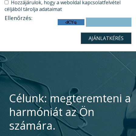
Hozzájárulok, hogy a weboldal kapcsolatfelvétel
céljából tárolja adataimat
Ellenőrzés:
Célunk: megteremteni a
harmóniát az Ön
számára.