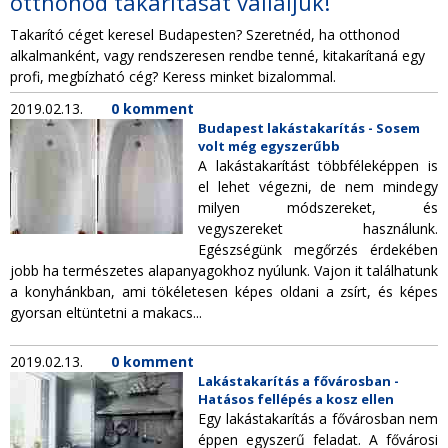
otthonod takarítását vállaljuk!
TAKARÍTÁS CÉGEKNEK
Takarító céget keresel Budapesten? Szeretnéd, ha otthonod
alkalmanként, vagy rendszeresen rendbe tenné, kitakarítaná egy
TAKARÍTÁSI INTÉZMÉNYEKNEK
profi, megbízható cég? Keress minket bizalommal.
2019.02.13.
0 komment
Budapest lakástakarítás - Sosem
volt még egyszerűbb
A lakástakarítást többféleképpen is
el lehet végezni, de nem mindegy
milyen módszereket, és
vegyszereket használunk.
Egészségünk megőrzés érdekében
jobb ha természetes alapanyagokhoz nyúlunk. Vajon it találhatunk
a konyhánkban, ami tökéletesen képes oldani a zsírt, és képes
gyorsan eltüntetni a makacs...
2019.02.13.
0 komment
Lakástakarítás a fővárosban -
Hatásos fellépés a kosz ellen
Egy lakástakarítás a fővárosban nem
éppen egyszerű feladat. A fővárosi