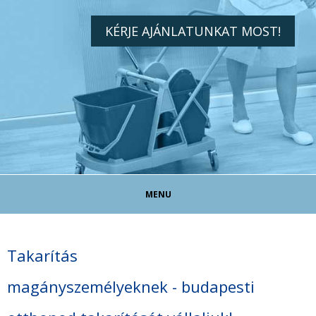
KÉRJE AJÁNLATUNKAT MOST!
MENU
TAKARÍTÓ ÁLLÁS!
Takarítás
TAKARÍTÁS MAGÁNSZEMÉLYEKNEK
magányszemélyeknek - budapesti