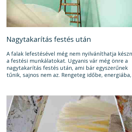
Nagytakarítás festés után
A falak lefestésével még nem nyilváníthatja kész
a festési munkálatokat. Ugyanis vár még önre a
nagytakarítás festés után, ami bár egyszerűnek
tűnik, sajnos nem az. Rengeteg időbe, energiába,
tisztítószerbe is kerülhet, mire megszabadul a...