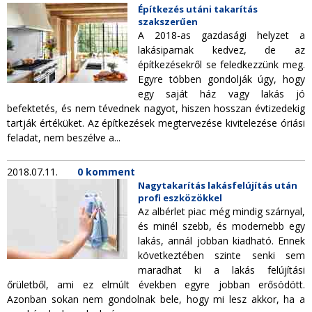
Építkezés utáni takarítás
szakszerűen
A 2018-as gazdasági helyzet a
lakásiparnak kedvez, de az
építkezésekről se feledkezzünk meg.
Egyre többen gondolják úgy, hogy
egy saját ház vagy lakás jó
befektetés, és nem tévednek nagyot, hiszen hosszan évtizedekig
tartják értéküket. Az építkezések megtervezése kivitelezése óriási
feladat, nem beszélve a...
2018.07.11.
0 komment
Nagytakarítás lakásfelújítás után
profi eszközökkel
Az albérlet piac még mindig szárnyal,
és minél szebb, és modernebb egy
lakás, annál jobban kiadható. Ennek
következtében szinte senki sem
maradhat ki a lakás felújítási
őrületből, ami ez elmúlt években egyre jobban erősödött.
Azonban sokan nem gondolnak bele, hogy mi lesz akkor, ha a