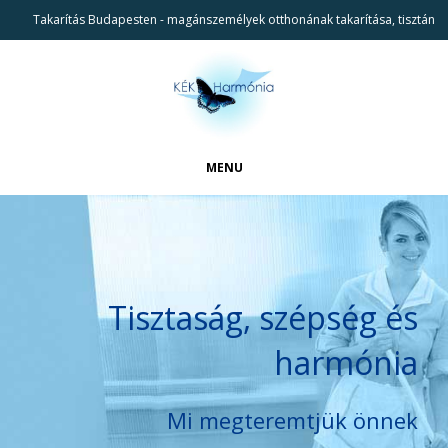
Takarítás Budapesten - magánszemélyek otthonának takarítása, tisztán
tartása
MENU
FŐOLDAL
CIKKEK
BEMUTATKOZÁS
Tisztaság, szépség és
REFERENCIÁK
harmónia
TAKARÍTÁSI SZOLGÁLTATÁSAINK
KAPCSOLAT
Mi megteremtjük önnek
KERESÉS