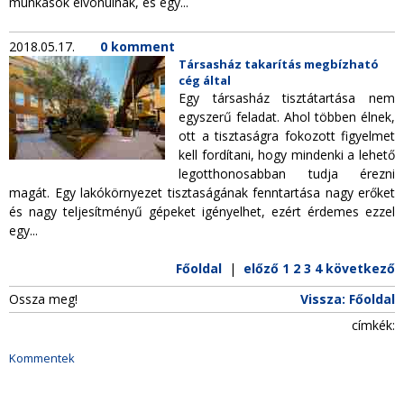
munkások elvonulnak, és egy...
2018.05.17.
0 komment
Társasház takarítás megbízható
cég által
Egy társasház tisztátartása nem
egyszerű feladat. Ahol többen élnek,
ott a tisztaságra fokozott figyelmet
kell fordítani, hogy mindenki a lehető
legotthonosabban tudja érezni
magát. Egy lakókörnyezet tisztaságának fenntartása nagy erőket
és nagy teljesítményű gépeket igényelhet, ezért érdemes ezzel
egy...
Főoldal
|
előző
1
2
3
4
következő
Ossza meg!
Vissza: Főoldal
címkék:
Kommentek