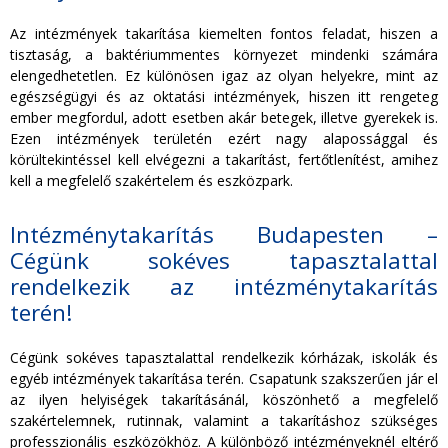
Az intézmények takarítása kiemelten fontos feladat, hiszen a
tisztaság, a baktériummentes környezet mindenki számára
elengedhetetlen. Ez különösen igaz az olyan helyekre, mint az
egészségügyi és az oktatási intézmények, hiszen itt rengeteg
ember megfordul, adott esetben akár betegek, illetve gyerekek is.
Ezen intézmények területén ezért nagy alapossággal és
körültekintéssel kell elvégezni a takarítást, fertőtlenítést, amihez
kell a megfelelő szakértelem és eszközpark.
Intézménytakarítás Budapesten –
Cégünk sokéves tapasztalattal
rendelkezik az intézménytakarítás
terén!
Cégünk sokéves tapasztalattal rendelkezik kórházak, iskolák és
egyéb intézmények takarítása terén. Csapatunk szakszerűen jár el
az ilyen helyiségek takarításánál, köszönhető a megfelelő
szakértelemnek, rutinnak, valamint a takarításhoz szükséges
professzionális eszközökhöz. A különböző intézményeknél eltérő