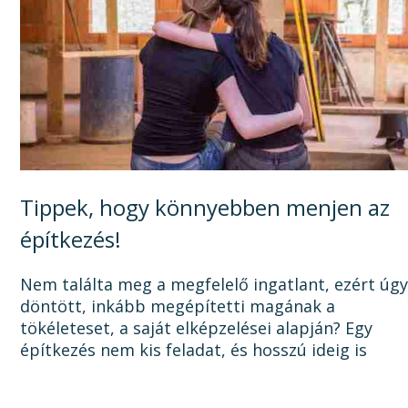
Tippek, hogy könnyebben menjen az
építkezés!
Nem találta meg a megfelelő ingatlant, ezért úg
döntött, inkább megépítetti magának a
tökéleteset, a saját elképzelései alapján? Egy
építkezés nem kis feladat, és hosszú ideig is
elhúzódhat, számtalan dologra oda kell figyelni a
tervezéstől kezdve a...