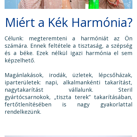
Miért a Kék Harmónia?
Célunk: megteremteni a harmóniát az Ön
számára. Ennek feltétele a tisztaság, a szépség
és a béke. Ezek nélkül igazi harmónia el sem
képzelhető.
Magánlakások, irodák, üzletek, lépcsőházak,
iparterületek: napi, alkalmankénti takarítást,
nagytakarítást vállalunk. Steril
gyártócsarnokok, „tiszta terek” takarításában,
fertőtlenítésében is nagy gyakorlattal
rendelkezünk.