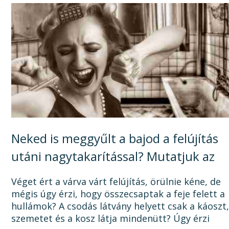
Neked is meggyűlt a bajod a felújítás
utáni nagytakarítással? Mutatjuk az
okát, és a megoldást!
Véget ért a várva várt felújítás, örülnie kéne, de
mégis úgy érzi, hogy összecsaptak a feje felett a
hullámok? A csodás látvány helyett csak a káoszt
szemetet és a kosz látja mindenütt? Úgy érzi