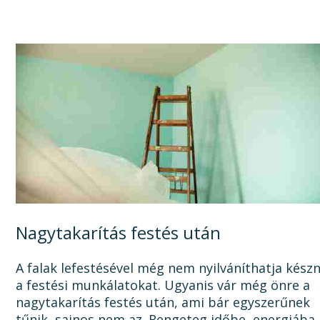
sosem lesz vége a felújításnak, mert a...
Nagytakarítás festés után
A falak lefestésével még nem nyilváníthatja kész
a festési munkálatokat. Ugyanis vár még önre a
nagytakarítás festés után, ami bár egyszerűnek
tűnik, sajnos nem az. Rengeteg időbe, energiába,