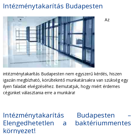
TAKARÍTÁS CÉGEKNEK
Intézménytakarítás Budapesten
Az
TAKARÍTÁSI INTÉZMÉNYEKNEK
intézménytakarítás Budapesten nem egyszerű kérdés, hiszen
igazán megbízható, körültekintő munkatársakra van szükség egy
ilyen faladat elvégzéséhez. Bemutatjuk, hogy miért érdemes
cégünket választania erre a munkára!
Intézménytakarítás Budapesten –
Elengedhetetlen a baktériummentes
környezet!