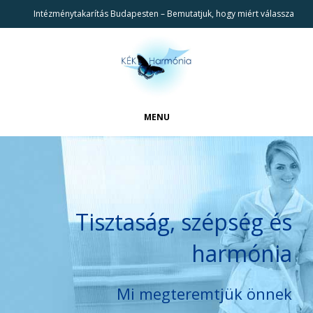
Intézménytakarítás Budapesten – Bemutatjuk, hogy miért válassza
cégünket!
MENU
FŐOLDAL
CIKKEK
BEMUTATKOZÁS
Tisztaság, szépség és
REFERENCIÁK
harmónia
TAKARÍTÁSI SZOLGÁLTATÁSAINK
KAPCSOLAT
Mi megteremtjük önnek
KERESÉS