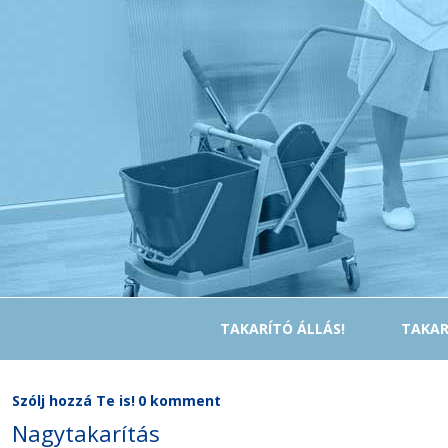
TAKARÍTÓ ÁLLÁS!
TAKAR
Szólj hozzá Te is!
0 komment
Nagytakarítás