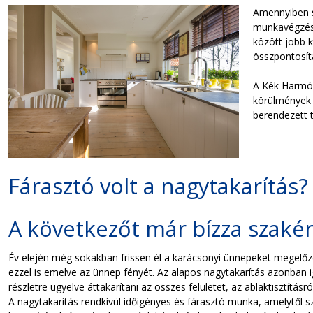
Amennyiben s
munkavégzés 
között jobb k
összpontosít
A Kék Harmóni
körülmények k
berendezett 
Fárasztó volt a nagytakarítás
A következőt már bízza szakér
Év elején még sokakban frissen él a karácsonyi ünnepeket megelőz
ezzel is emelve az ünnep fényét. Az alapos nagytakarítás azonban ig
részletre ügyelve áttakarítani az összes felületet, az ablaktisztítás
A nagytakarítás rendkívül időigényes és fárasztó munka, amelytől s