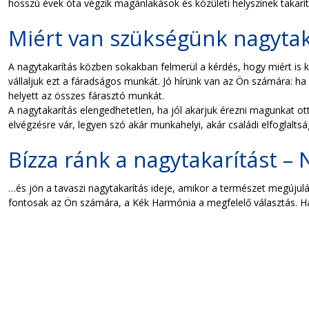
hosszú évek óta végzik magánlakások és közületi helyszínek takarí
Miért van szükségünk nagytak
A nagytakarítás közben sokakban felmerül a kérdés, hogy miért is kel
vállaljuk ezt a fáradságos munkát. Jó hírünk van az Ön számára: h
helyett az összes fárasztó munkát.
A nagytakarítás elengedhetetlen, ha jól akarjuk érezni magunkat 
elvégzésre vár, legyen szó akár munkahelyi, akár családi elfoglalts
Bízza ránk a nagytakarítást – 
…és jön a tavaszi nagytakarítás ideje, amikor a természet megújulásá
fontosak az Ön számára, a Kék Harmónia a megfelelő választás. Ha 