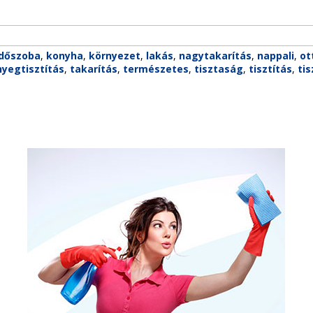
dőszoba
,
konyha
,
környezet
,
lakás
,
nagytakarítás
,
nappali
,
ot
yegtisztítás
,
takarítás
,
természetes
,
tisztaság
,
tisztítás
,
tis