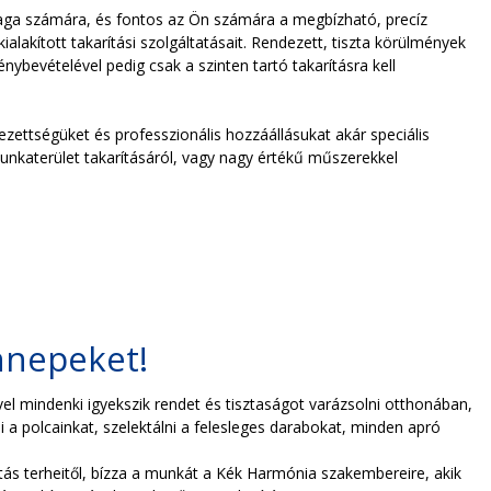
maga számára, és fontos az Ön számára a megbízható, precíz
kított takarítási szolgáltatásait. Rendezett, tiszta körülmények
énybevételével pedig csak a szinten tartó takarításra kell
zettségüket és professzionális hozzáállásukat akár speciális
munkaterület takarításáról, vagy nagy értékű műszerekkel
ünnepeket!
l mindenki igyekszik rendet és tisztaságot varázsolni otthonában,
i a polcainkat, szelektálni a felesleges darabokat, minden apró
tás terheitől, bízza a munkát a Kék Harmónia szakembereire, akik