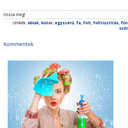
Ossza meg!
címkék:
ablak
,
bútor
,
egyszerű
,
fa
,
folt
,
folttisztítás
,
für
szőn
Kommentek