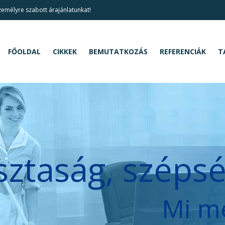
személyre szabott árajánlatunkat!
FŐOLDAL
CIKKEK
BEMUTATKOZÁS
REFERENCIÁK
T
sztaság, széps
Mi m