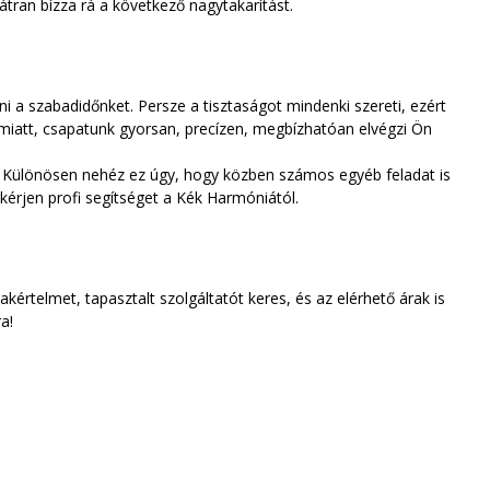
tran bízza rá a következő nagytakarítást.
ni a szabadidőnket. Persze a tisztaságot mindenki szereti, ezért
 miatt, csapatunk gyorsan, precízen, megbízhatóan elvégzi Ön
l. Különösen nehéz ez úgy, hogy közben számos egyéb feladat is
, kérjen profi segítséget a Kék Harmóniától.
kértelmet, tapasztalt szolgáltatót keres, és az elérhető árak is
ra!