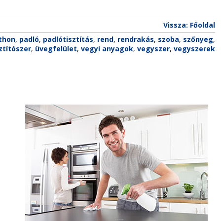
Vissza: Főoldal
thon
,
padló
,
padlótisztítás
,
rend
,
rendrakás
,
szoba
,
szőnyeg
,
ztítószer
,
üvegfelület
,
vegyi anyagok
,
vegyszer
,
vegyszerek