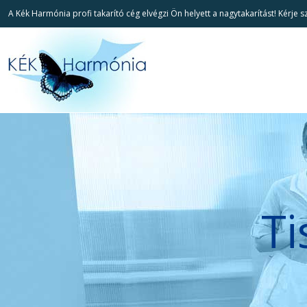
A Kék Harmónia profi takarító cég elvégzi Ön helyett a nagytakarítást! Kérje 
Ti