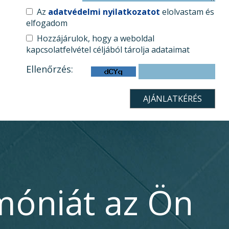
Az
adatvédelmi nyilatkozatot
elolvastam és
elfogadom
Hozzájárulok, hogy a weboldal
kapcsolatfelvétel céljából tárolja adataimat
Ellenőrzés:
móniát az Ön