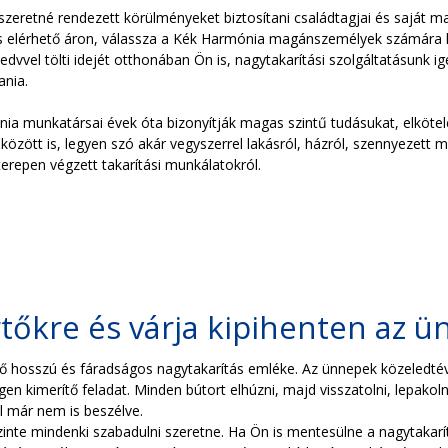
zeretné rendezett körülményeket biztosítani családtagjai és saját 
elérhető áron, válassza a Kék Harmónia magánszemélyek számára kiala
edvvel tölti idejét otthonában Ön is, nagytakarítási szolgáltatásunk ig
ania.
a munkatársai évek óta bizonyítják magas szintű tudásukat, elkötele
özött is, legyen szó akár vegyszerrel lakásról, házról, szennyezett 
terepen végzett takarítási munkálatokról.
?
tőkre és várja kipihenten az 
ő hosszú és fáradságos nagytakarítás emléke. Az ünnepek közeledtéve
en kimerítő feladat. Minden bútort elhúzni, majd visszatolni, lepakoln
ról már nem is beszélve.
zinte mindenki szabadulni szeretne. Ha Ön is mentesülne a nagytakarí