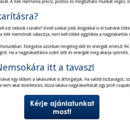
tását. A Kék Harmónia precíz, pontos és megbízható munkát végez, bá
arításra?
l ezt nekünk csinálni? Ennél sokkal jobb dolgokkal is el tudnánk tölte
a a Kék Harmóniát választja, nem kell többé aggódnia a nagytakarítás
otthonunkban. Elvégzése azonban rengeteg időt és energiát emészt fe
ágról. Ha a nagytakarításra szánt időt és energiát meg akarja spórolni
Nemsokára itt a tavasz!
val egy időben a lakásunkat is átforgatjuk. Ha valódi tisztaságot, sza
nem akar kísérletezni, bízza lakása nagytakarítását egy profi csapat