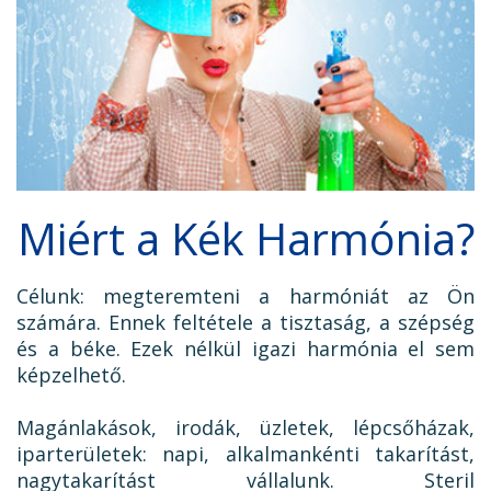
TAKARÍTÁS CÉGEKNEK
TAKARÍTÁSI INTÉZMÉNYEKNEK
Miért a Kék Harmónia?
Célunk: megteremteni a harmóniát az Ön
számára. Ennek feltétele a tisztaság, a szépség
és a béke. Ezek nélkül igazi harmónia el sem
képzelhető.
Magánlakások, irodák, üzletek, lépcsőházak,
iparterületek: napi, alkalmankénti takarítást,
nagytakarítást vállalunk. Steril