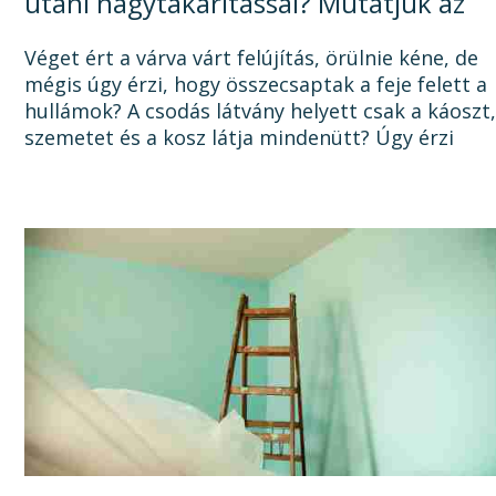
utáni nagytakarítással? Mutatjuk az
okát, és a megoldást!
Véget ért a várva várt felújítás, örülnie kéne, de
mégis úgy érzi, hogy összecsaptak a feje felett a
hullámok? A csodás látvány helyett csak a káoszt
szemetet és a kosz látja mindenütt? Úgy érzi
sosem lesz vége a felújításnak, mert a...