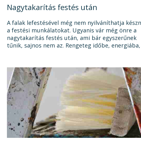
Nagytakarítás festés után
A falak lefestésével még nem nyilváníthatja kész
a festési munkálatokat. Ugyanis vár még önre a
nagytakarítás festés után, ami bár egyszerűnek
tűnik, sajnos nem az. Rengeteg időbe, energiába,
tisztítószerbe is kerülhet, mire megszabadul a...