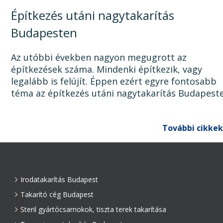
Építkezés utáni nagytakarítás
Budapesten
Az utóbbi években nagyon megugrott az
építkezések száma. Mindenki építkezik, vagy
legalább is felújít. Éppen ezért egyre fontosabb
téma az építkezés utáni nagytakarítás Budapest
Ugyanis, ha az épület, lakás, ház, iroda, vagy bár
egyéb épület...
További cikkek
Irodatakarítás Budapest
Takarító cég Budapest
Steril gyártócsarnokok, tiszta terek takarítása