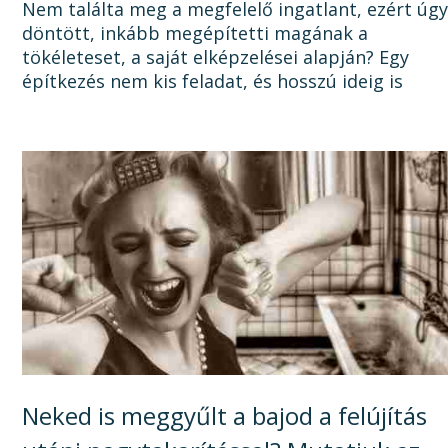
Nem találta meg a megfelelő ingatlant, ezért úg
döntött, inkább megépítetti magának a
tökéleteset, a saját elképzelései alapján? Egy
építkezés nem kis feladat, és hosszú ideig is
elhúzódhat, számtalan dologra oda kell figyelni a
tervezéstől kezdve a...
Neked is meggyűlt a bajod a felújítás