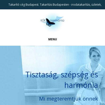
Takarító cég Budapest. Takarítás Budapesten - irodatakarítás, üzletek,
lépcsőháztakarítás, iparterületek takarítás.
MENU
FŐOLDAL
CIKKEK
BEMUTATKOZÁS
Tisztaság, szépség és
REFERENCIÁK
harmónia
TAKARÍTÁSI SZOLGÁLTATÁSAINK
KAPCSOLAT
Mi megteremtjük önnek
KERESÉS