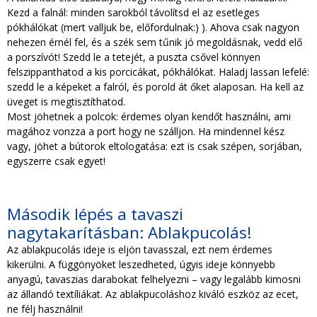
Kezd a falnál: minden sarokból távolítsd el az esetleges
pókhálókat (mert valljuk be, előfordulnak:) ). Ahova csak nagyon
nehezen érnél fel, és a szék sem tűnik jó megoldásnak, vedd elő
a porszívót! Szedd le a tetejét, a puszta csővel könnyen
felszippanthatod a kis porcicákat, pókhálókat. Haladj lassan lefelé:
szedd le a képeket a falról, és porold át őket alaposan. Ha kell az
üveget is megtisztíthatod.
Most jöhetnek a polcok: érdemes olyan kendőt használni, ami
magához vonzza a port hogy ne szálljon. Ha mindennel kész
vagy, jöhet a bútorok eltologatása: ezt is csak szépen, sorjában,
egyszerre csak egyet!
Második lépés a tavaszi
nagytakarításban: Ablakpucolás!
Az ablakpucolás ideje is eljön tavasszal, ezt nem érdemes
kikerülni. A függönyöket leszedheted, úgyis ideje könnyebb
anyagú, tavaszias darabokat felhelyezni – vagy legalább kimosni
az állandó textíliákat. Az ablakpucoláshoz kiváló eszköz az ecet,
ne félj használni!