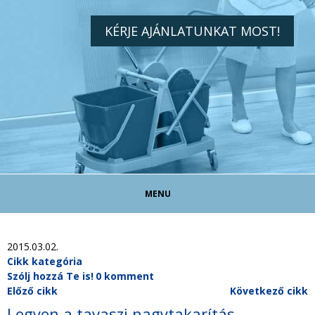
KÉRJE AJÁNLATUNKAT MOST!
MENU
TAKARÍTÓ ÁLLÁS!
2015.03.02.
Cikk kategória
Szólj hozzá Te is!
0 komment
TAKARÍTÁS MAGÁNSZEMÉLYEKNEK
Előző cikk
Következő cikk
Legyen a tavaszi nagytakarítás