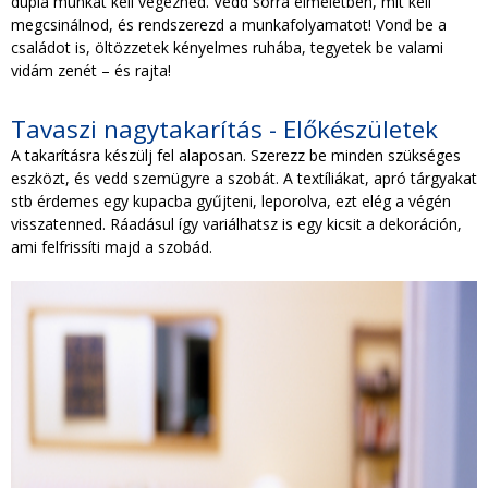
dupla munkát kell végezned. Vedd sorra elméletben, mit kell
megcsinálnod, és rendszerezd a munkafolyamatot! Vond be a
családot is, öltözzetek kényelmes ruhába, tegyetek be valami
vidám zenét – és rajta!
Tavaszi nagytakarítás - Előkészületek
A takarításra készülj fel alaposan. Szerezz be minden szükséges
eszközt, és vedd szemügyre a szobát. A textíliákat, apró tárgyakat
stb érdemes egy kupacba gyűjteni, leporolva, ezt elég a végén
visszatenned. Ráadásul így variálhatsz is egy kicsit a dekoráción,
ami felfrissíti majd a szobád.