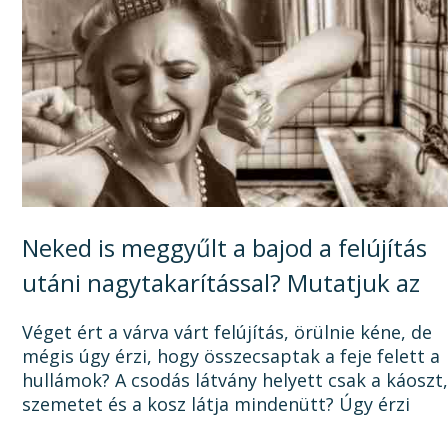
Neked is meggyűlt a bajod a felújítás
utáni nagytakarítással? Mutatjuk az
okát, és a megoldást!
Véget ért a várva várt felújítás, örülnie kéne, de
mégis úgy érzi, hogy összecsaptak a feje felett a
hullámok? A csodás látvány helyett csak a káoszt
szemetet és a kosz látja mindenütt? Úgy érzi
sosem lesz vége a felújításnak, mert a...