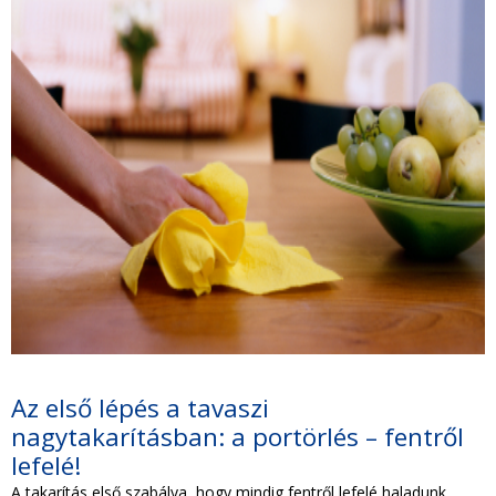
Az első lépés a tavaszi
nagytakarításban: a portörlés – fentről
lefelé!
A takarítás első szabálya, hogy mindig fentről lefelé haladunk.