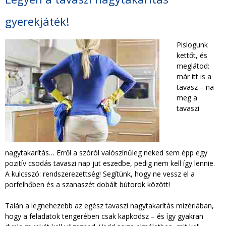
TAKARÍTÁS CÉGEKNEK
gyerekjáték!
TAKARÍTÁSI INTÉZMÉNYEKNEK
Pislogunk
kettőt, és
meglátod:
már itt is a
tavasz – na
meg a
tavaszi
nagytakarítás… Erről a szóról valószínűleg neked sem épp egy
pozitív csodás tavaszi nap jut eszedbe, pedig nem kell így lennie.
A kulcsszó: rendszerezettség! Segítünk, hogy ne vessz el a
porfelhőben és a szanaszét dobált bútorok között!
Talán a legnehezebb az egész tavaszi nagytakarítás mizériában,
hogy a feladatok tengerében csak kapkodsz – és így gyakran