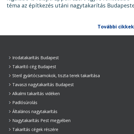
téma az építkezés utáni nagytakarítás Budapest
Ugyanis, ha az épület, lakás, ház, iroda, vagy bár
egyéb épület...
További cikkek
Irodatakarítás Budapest
Takarító cég Budapest
Steril gyártócsarnokok, tiszta terek takarítása
Tavaszi nagytakarítás Budapest
Alkalmi takarítás vidéken
Padlósúrolás
Általános nagytakarítás
Nagytakarítás Pest megyében
Takarítás cégek részére