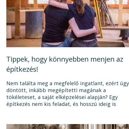
Tippek, hogy könnyebben menjen az
építkezés!
Nem találta meg a megfelelő ingatlant, ezért úg
döntött, inkább megépítetti magának a
tökéleteset, a saját elképzelései alapján? Egy
építkezés nem kis feladat, és hosszú ideig is
elhúzódhat, számtalan dologra oda kell figyelni a
tervezéstől kezdve a...