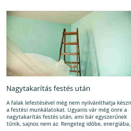
Nagytakarítás festés után
A falak lefestésével még nem nyilváníthatja kész
a festési munkálatokat. Ugyanis vár még önre a
nagytakarítás festés után, ami bár egyszerűnek
tűnik, sajnos nem az. Rengeteg időbe, energiába,
tisztítószerbe is kerülhet, mire megszabadul a...