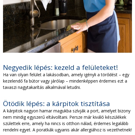
Negyedik lépés: kezeld a felületeket!
Ha van olyan felület a lakásodban, amely igényli a törődést – egy
kezelendő fa bútor vagy járólap – mindenképpen érdemes ezt a
tavaszi nagytakarítás alkalmával letudni.
Ötödik lépés: a kárpitok tisztítása
A kárpitok nagyon hamar magukba szívják a port, amelyet bizony
nem mindig egyszerű eltávolítani. Persze már kiváló készülékek
születtek erre, amely ha nincs is otthon nálad, érdemes legalább
rendelni egyet. A poratkák ugyanis akár allergiához is vezethetnek!