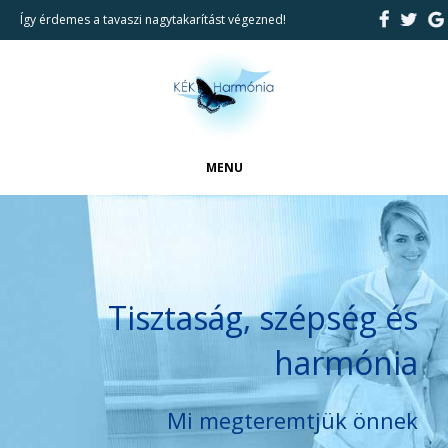
Így érdemes a tavaszi nagytakarítást végezned!
MENU
FŐOLDAL
CIKKEK
BEMUTATKOZÁS
Tisztaság, szépség és
REFERENCIÁK
harmónia
TAKARÍTÁSI SZOLGÁLTATÁSAINK
KAPCSOLAT
Mi megteremtjük önnek
KERESÉS