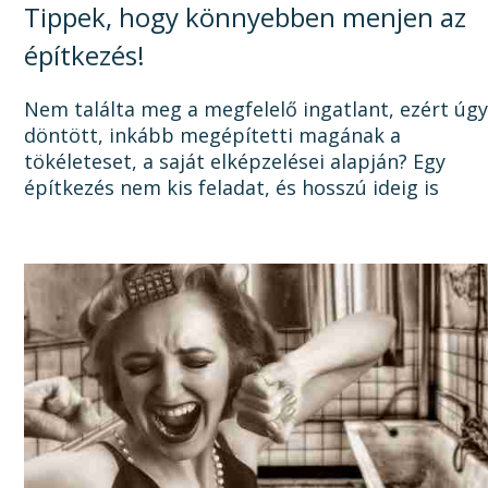
Tippek, hogy könnyebben menjen az
építkezés!
Nem találta meg a megfelelő ingatlant, ezért úg
döntött, inkább megépítetti magának a
tökéleteset, a saját elképzelései alapján? Egy
építkezés nem kis feladat, és hosszú ideig is
elhúzódhat, számtalan dologra oda kell figyelni a
tervezéstől kezdve a...