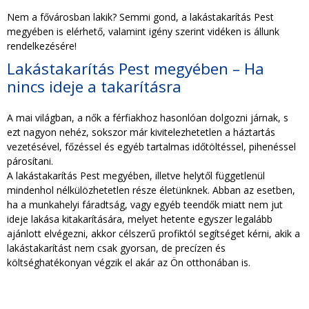
TAKARÍTÁS CÉGEKNEK
Nem a fővárosban lakik? Semmi gond, a lakástakarítás Pest
megyében is elérhető, valamint igény szerint vidéken is állunk
rendelkezésére!
TAKARÍTÁSI INTÉZMÉNYEKNEK
Lakástakarítás Pest megyében – Ha
nincs ideje a takarításra
A mai világban, a nők a férfiakhoz hasonlóan dolgozni járnak, s
ezt nagyon nehéz, sokszor már kivitelezhetetlen a háztartás
vezetésével, főzéssel és egyéb tartalmas időtöltéssel, pihenéssel
párosítani.
A lakástakarítás Pest megyében, illetve helytől függetlenül
mindenhol nélkülözhetetlen része életünknek. Abban az esetben,
ha a munkahelyi fáradtság, vagy egyéb teendők miatt nem jut
ideje lakása kitakarítására, melyet hetente egyszer legalább
ajánlott elvégezni, akkor célszerű profiktól segítséget kérni, akik a
lakástakarítást nem csak gyorsan, de precízen és
költséghatékonyan végzik el akár az Ön otthonában is.