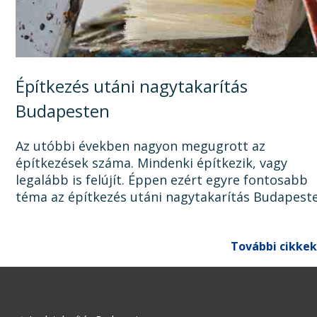
Építkezés utáni nagytakarítás
Budapesten
Az utóbbi években nagyon megugrott az
építkezések száma. Mindenki építkezik, vagy
legalább is felújít. Éppen ezért egyre fontosabb
téma az építkezés utáni nagytakarítás Budapest
Ugyanis, ha az épület, lakás, ház, iroda, vagy bár
egyéb épület...
További cikkek