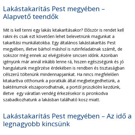
Lakástakarítás Pest megyében –
Alapvető teendők
Mit is kell tenni egy lakás kitakarításakor? Először is rendet kell
rakni és csak ezt követően lehet belevetnünk magunkat a
takarítási munkálatokba. Egy általános lakástakarítás Pest
megyében, illetve bárhol máshol is rutinfeladatnak számít, de
sokszor még ennek az elvégzésére sincsen időnk. Azonban
igényünk már annál inkább lenne rá, hiszen egészségünk és jó
hangulatunk megőrzése érdekében is rendben és tisztaságban
célszerű töltenünk mindennapjainkat. Ha nincs megfelelően
kitakarítva otthonunk a poratkák által megbetegedhetünk, a
baktériumok elszaporodhatnak, a portól prüszkölni kezdünk,
illetve egy váratlan vendég érkezésekor is pironkodva
szabadkozhatunk a lakásban található kosz miatt.
Lakástakarítás Pest megyében – Az idő a
legnagyobb kincsünk