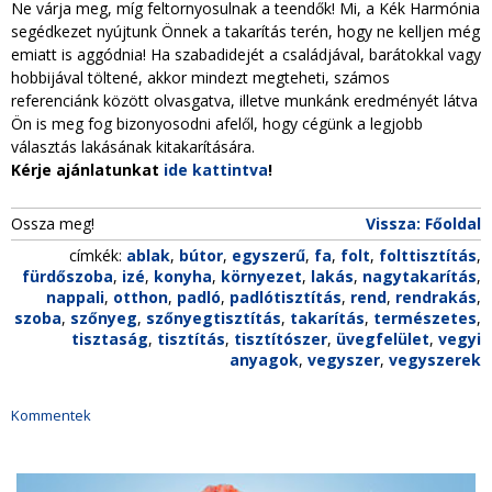
Ne várja meg, míg feltornyosulnak a teendők! Mi, a Kék Harmónia
segédkezet nyújtunk Önnek a takarítás terén, hogy ne kelljen még
emiatt is aggódnia! Ha szabadidejét a családjával, barátokkal vagy
hobbijával töltené, akkor mindezt megteheti, számos
referenciánk között olvasgatva, illetve munkánk eredményét látva
Ön is meg fog bizonyosodni afelől, hogy cégünk a legjobb
választás lakásának kitakarítására.
Kérje ajánlatunkat
ide kattintva
!
Ossza meg!
Vissza: Főoldal
címkék:
ablak
,
bútor
,
egyszerű
,
fa
,
folt
,
folttisztítás
,
fürdőszoba
,
izé
,
konyha
,
környezet
,
lakás
,
nagytakarítás
,
nappali
,
otthon
,
padló
,
padlótisztítás
,
rend
,
rendrakás
,
szoba
,
szőnyeg
,
szőnyegtisztítás
,
takarítás
,
természetes
,
tisztaság
,
tisztítás
,
tisztítószer
,
üvegfelület
,
vegyi
anyagok
,
vegyszer
,
vegyszerek
Kommentek