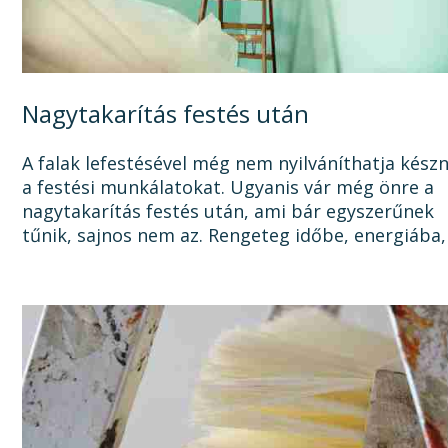
Nagytakarítás festés után
A falak lefestésével még nem nyilváníthatja kész
a festési munkálatokat. Ugyanis vár még önre a
nagytakarítás festés után, ami bár egyszerűnek
tűnik, sajnos nem az. Rengeteg időbe, energiába,
tisztítószerbe is kerülhet, mire megszabadul a...