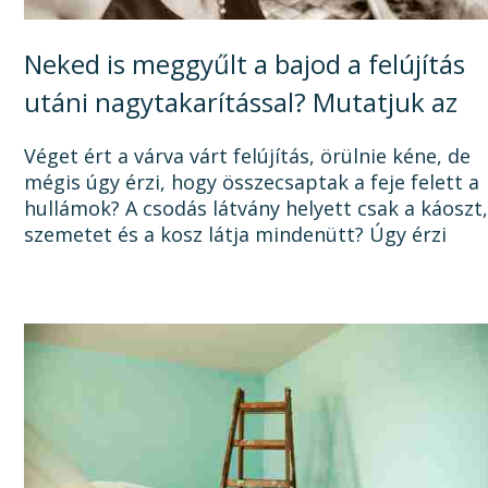
Neked is meggyűlt a bajod a felújítás
utáni nagytakarítással? Mutatjuk az
okát, és a megoldást!
Véget ért a várva várt felújítás, örülnie kéne, de
mégis úgy érzi, hogy összecsaptak a feje felett a
hullámok? A csodás látvány helyett csak a káoszt
szemetet és a kosz látja mindenütt? Úgy érzi
sosem lesz vége a felújításnak, mert a...