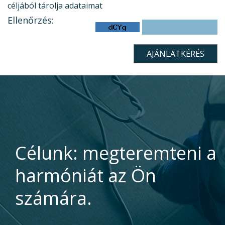
céljából tárolja adataimat
Ellenőrzés:
Célunk: megteremteni a
harmóniát az Ön
számára.