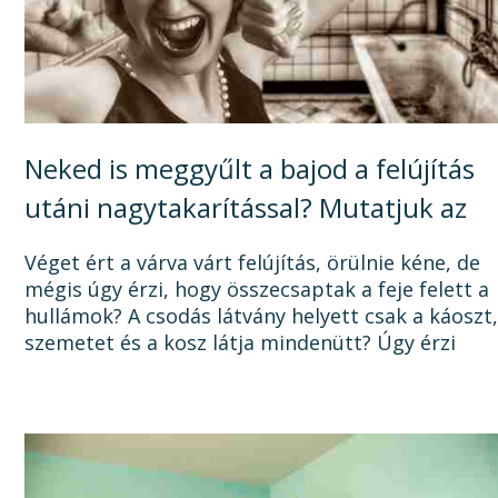
Neked is meggyűlt a bajod a felújítás
utáni nagytakarítással? Mutatjuk az
okát, és a megoldást!
Véget ért a várva várt felújítás, örülnie kéne, de
mégis úgy érzi, hogy összecsaptak a feje felett a
hullámok? A csodás látvány helyett csak a káoszt
szemetet és a kosz látja mindenütt? Úgy érzi
sosem lesz vége a felújításnak, mert a...