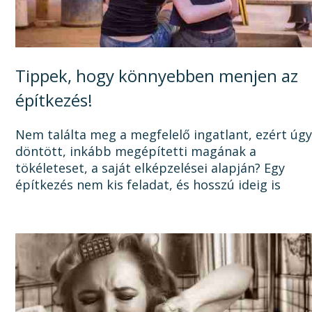
Tippek, hogy könnyebben menjen az
építkezés!
Nem találta meg a megfelelő ingatlant, ezért úg
döntött, inkább megépítetti magának a
tökéleteset, a saját elképzelései alapján? Egy
építkezés nem kis feladat, és hosszú ideig is
elhúzódhat, számtalan dologra oda kell figyelni a
tervezéstől kezdve a...