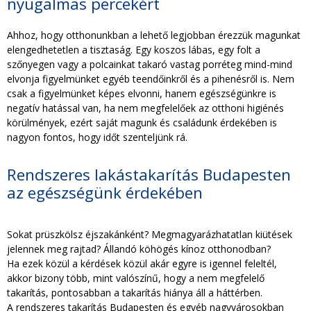
nyugalmas percekért
TAKARÍTÁS CÉGEKNEK
Ahhoz, hogy otthonunkban a lehető legjobban érezzük magunkat
elengedhetetlen a tisztaság. Egy koszos lábas, egy folt a
TAKARÍTÁSI INTÉZMÉNYEKNEK
szőnyegen vagy a polcainkat takaró vastag porréteg mind-mind
elvonja figyelmünket egyéb teendőinkről és a pihenésről is. Nem
csak a figyelmünket képes elvonni, hanem egészségünkre is
negatív hatással van, ha nem megfelelőek az otthoni higiénés
körülmények, ezért saját magunk és családunk érdekében is
nagyon fontos, hogy időt szenteljünk rá.
Rendszeres lakástakarítás Budapesten
az egészségünk érdekében
Sokat prüszkölsz éjszakánként? Megmagyarázhatatlan kiütések
jelennek meg rajtad? Állandó köhögés kínoz otthonodban?
Ha ezek közül a kérdések közül akár egyre is igennel feleltél,
akkor bizony több, mint valószínű, hogy a nem megfelelő
takarítás, pontosabban a takarítás hiánya áll a háttérben.
A rendszeres takarítás Budapesten és egyéb nagyvárosokban