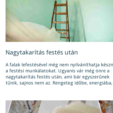
Nagytakarítás festés után
A falak lefestésével még nem nyilváníthatja kész
a festési munkálatokat. Ugyanis vár még önre a
nagytakarítás festés után, ami bár egyszerűnek
tűnik, sajnos nem az. Rengeteg időbe, energiába,
tisztítószerbe is kerülhet, mire megszabadul a...