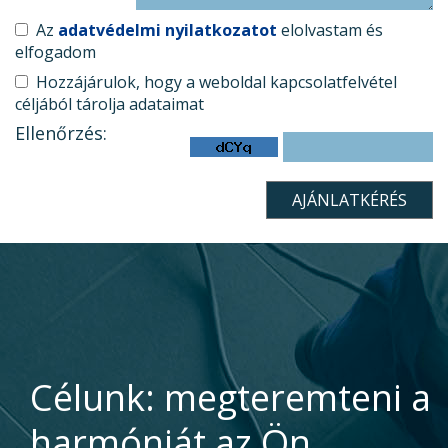
Az
adatvédelmi nyilatkozatot
elolvastam és
elfogadom
Hozzájárulok, hogy a weboldal kapcsolatfelvétel
céljából tárolja adataimat
Ellenőrzés:
Célunk: megteremteni a
harmóniát az Ön