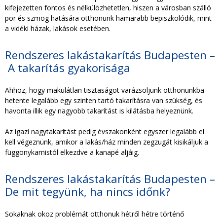
kifejezetten fontos és nélkülözhetetlen, hiszen a városban szálló
por és szmog hatására otthonunk hamarabb bepiszkolódik, mint
a vidéki házak, lakások esetében.
Rendszeres lakástakarítás Budapesten –
A takarítás gyakorisága
Ahhoz, hogy makulátlan tisztaságot varázsoljunk otthonunkba
hetente legalább egy szinten tartó takarításra van szükség, és
havonta illik egy nagyobb takarítást is kilátásba helyeznünk.
Az igazi nagytakarítást pedig évszakonként egyszer legalább el
kell végeznünk, amikor a lakás/ház minden zegzugát kisikáljuk a
függönykarnistól elkezdve a kanapé aljáig.
Rendszeres lakástakarítás Budapesten –
De mit tegyünk, ha nincs időnk?
Sokaknak okoz problémát otthonuk hétről hétre történő