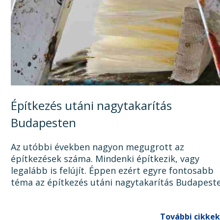
Építkezés utáni nagytakarítás
Budapesten
Az utóbbi években nagyon megugrott az
építkezések száma. Mindenki építkezik, vagy
legalább is felújít. Éppen ezért egyre fontosabb
téma az építkezés utáni nagytakarítás Budapest
Ugyanis, ha az épület, lakás, ház, iroda, vagy bár
egyéb épület...
További cikkek