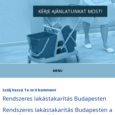
KÉRJE AJÁNLATUNKAT MOST!
MENU
TAKARÍTÓ ÁLLÁS!
Szólj hozzá Te is!
0 komment
Rendszeres lakástakarítás Budapesten
TAKARÍTÁS MAGÁNSZEMÉLYEKNEK
Rendszeres lakástakarítás Budapesten a