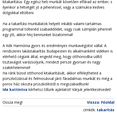
kitakarítása. Egy egész heti munkát követően elfárad az ember, s
ilyenkor a hétvégét jó a pihenéssel, vagy a számukra kedves
dolgokkal eltölteni.
Ha a takarítási munkálatok helyett inkább valami tartalmas
programmal töltenéd szabadidődet, vagy csak szimplán pihennél
egy jót, akkor hívj bennünket bizalommal!
A Kék Harmónia gyors és eredményes munkavégzést vállal. A
rendszeres lakástakarítás Budapesten és alkalmanként vidéken is
elérhető cégünk által, engedd meg, hogy otthonodba üdítő
tisztaságot varázsoljunk, mindezt persze gyorsan és nagy
szakértelemmel!
Ha ránk bízod otthonod kitakarítását, akkor elfelejtheted a
porszívózással és felmosással járó fáradalmas munkát és még a
poros ház okozta prüszköléstől is megszabadítunk!
Ide kattintva
kérhetsz tőlünk ajánlatot! Várjuk jelentkezésedet!
Ossza meg!
Vissza: Főoldal
címkék:
takarítás