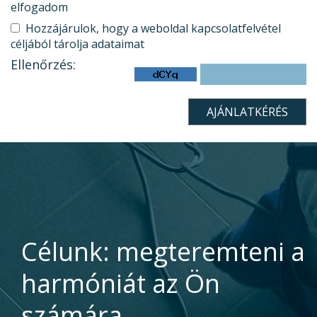
elfogadom
Hozzájárulok, hogy a weboldal kapcsolatfelvétel
céljából tárolja adataimat
Ellenőrzés:
Célunk: megteremteni a
harmóniát az Ön
számára.