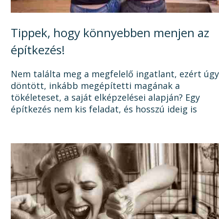
Tippek, hogy könnyebben menjen az
építkezés!
Nem találta meg a megfelelő ingatlant, ezért úg
döntött, inkább megépítetti magának a
tökéleteset, a saját elképzelései alapján? Egy
építkezés nem kis feladat, és hosszú ideig is
elhúzódhat, számtalan dologra oda kell figyelni a
tervezéstől kezdve a...