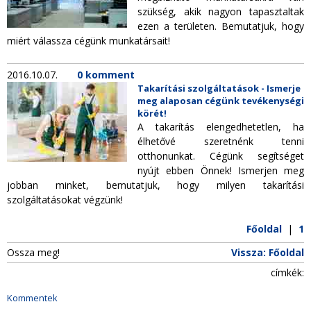
szükség, akik nagyon tapasztaltak
ezen a területen. Bemutatjuk, hogy
miért válassza cégünk munkatársait!
2016.10.07.
0 komment
Takarítási szolgáltatások - Ismerje
meg alaposan cégünk tevékenységi
körét!
A takarítás elengedhetetlen, ha
élhetővé szeretnénk tenni
otthonunkat. Cégünk segítséget
nyújt ebben Önnek! Ismerjen meg
jobban minket, bemutatjuk, hogy milyen takarítási
szolgáltatásokat végzünk!
Főoldal
|
1
Ossza meg!
Vissza: Főoldal
címkék:
Kommentek