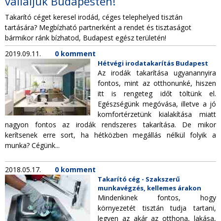
vállaljuk Budapesten!
TAKARÍTÁS CÉGEKNEK
Takarító céget keresel irodád, céges telephelyed tisztán
tartására? Megbízható partnerként a rendet és tisztaságot
TAKARÍTÁSI INTÉZMÉNYEKNEK
bármikor ránk bízhatod, Budapest egész területén!
2019.09.11.
0 komment
Hétvégi irodatakarítás Budapest
Az irodák takarítása ugyanannyira
fontos, mint az otthonunké, hiszen
itt is rengeteg időt töltünk el.
Egészségünk megóvása, illetve a jó
komfortérzetünk kialakítása miatt
nagyon fontos az irodák rendszeres takarítása. De mikor
kerítsenek erre sort, ha hétközben megállás nélkül folyik a
munka? Cégünk...
2018.05.17.
0 komment
Takarító cég - Szakszerű
munkavégzés, kellemes árakon
Mindenkinek fontos, hogy
környezetét tisztán tudja tartani,
legyen az akár az otthona, lakása,