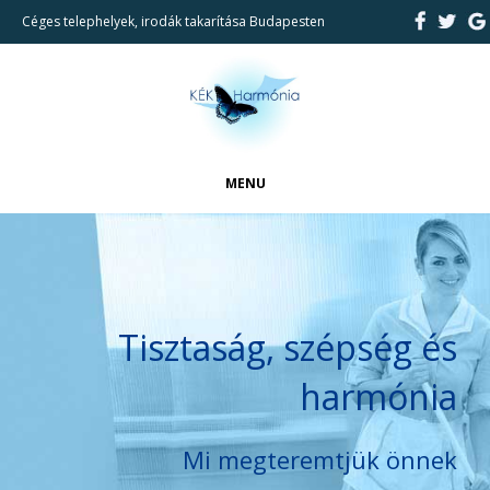
Céges telephelyek, irodák takarítása Budapesten
MENU
FŐOLDAL
CIKKEK
BEMUTATKOZÁS
Tisztaság, szépség és
REFERENCIÁK
harmónia
TAKARÍTÁSI SZOLGÁLTATÁSAINK
KAPCSOLAT
Mi megteremtjük önnek
KERESÉS