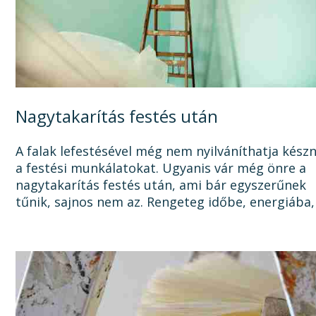
Nagytakarítás festés után
A falak lefestésével még nem nyilváníthatja kész
a festési munkálatokat. Ugyanis vár még önre a
nagytakarítás festés után, ami bár egyszerűnek
tűnik, sajnos nem az. Rengeteg időbe, energiába,
tisztítószerbe is kerülhet, mire megszabadul a...