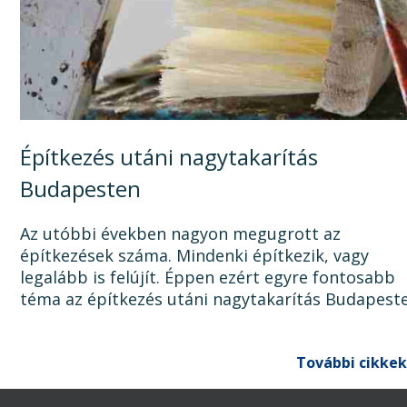
Építkezés utáni nagytakarítás
Budapesten
Az utóbbi években nagyon megugrott az
építkezések száma. Mindenki építkezik, vagy
legalább is felújít. Éppen ezért egyre fontosabb
téma az építkezés utáni nagytakarítás Budapest
Ugyanis, ha az épület, lakás, ház, iroda, vagy bár
egyéb épület...
További cikkek