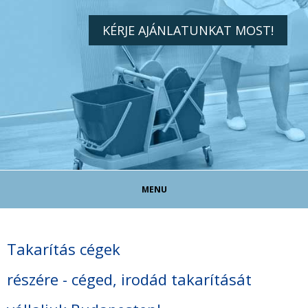
KÉRJE AJÁNLATUNKAT MOST!
MENU
TAKARÍTÓ ÁLLÁS!
Takarítás cégek
TAKARÍTÁS MAGÁNSZEMÉLYEKNEK
részére - céged, irodád takarítását