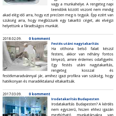
vagy a munkahelye. A rengeteg napi
teendőnk között viszont nem mindig
akad elég idő arra, hogy ezt precízen meg is tegyük. Épp ezért van
szükség arra, hogy megbízzunk egy takarító céget, aki elvégzi
helyettünk a fáradtságos munkát.
2018.02.09.
0 komment
Festés utáni nagytakarítás
Ha otthona belső falait készül
festeni, akkor van néhány fontos
tényező, amire érdemes odafigyelni.
Egy festés utáni nagytakarítás,
rengeteg kosszal és
festékmaradvánnyal jár, amihez igazi profikra van szükség, hogy
hatékonyan és maradéktalanul eltakarítsák.
2017.03.09.
0 komment
Irodatakarítás Budapesten
Irodatakarítás Budapesten? A kérdés
nem egyszerű, hiszen ehhez igazán
megbízható munkatársakra van