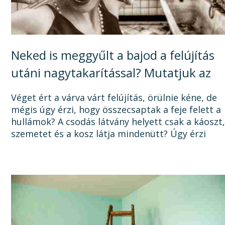
Neked is meggyűlt a bajod a felújítás
utáni nagytakarítással? Mutatjuk az
okát, és a megoldást!
Véget ért a várva várt felújítás, örülnie kéne, de
mégis úgy érzi, hogy összecsaptak a feje felett a
hullámok? A csodás látvány helyett csak a káoszt
szemetet és a kosz látja mindenütt? Úgy érzi
sosem lesz vége a felújításnak, mert a...