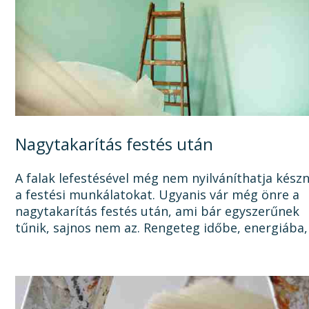
Nagytakarítás festés után
A falak lefestésével még nem nyilváníthatja kész
a festési munkálatokat. Ugyanis vár még önre a
nagytakarítás festés után, ami bár egyszerűnek
tűnik, sajnos nem az. Rengeteg időbe, energiába,
tisztítószerbe is kerülhet, mire megszabadul a...