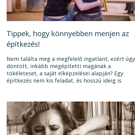
Tippek, hogy könnyebben menjen az
építkezés!
Nem találta meg a megfelelő ingatlant, ezért úg
döntött, inkább megépítetti magának a
tökéleteset, a saját elképzelései alapján? Egy
építkezés nem kis feladat, és hosszú ideig is
elhúzódhat, számtalan dologra oda kell figyelni a
tervezéstől kezdve a...