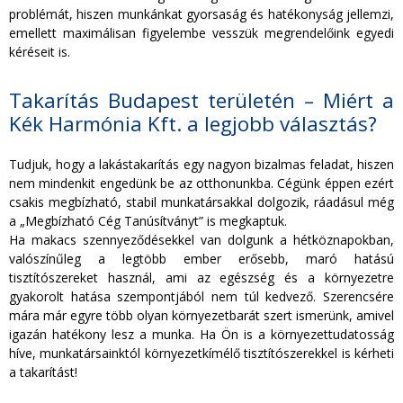
problémát, hiszen munkánkat gyorsaság és hatékonyság jellemzi,
emellett maximálisan figyelembe vesszük megrendelőink egyedi
kéréseit is.
Takarítás Budapest területén – Miért a
Kék Harmónia Kft. a legjobb választás?
Tudjuk, hogy a lakástakarítás egy nagyon bizalmas feladat, hiszen
nem mindenkit engedünk be az otthonunkba. Cégünk éppen ezért
csakis megbízható, stabil munkatársakkal dolgozik, ráadásul még
a „Megbízható Cég Tanúsítványt” is megkaptuk.
Ha makacs szennyeződésekkel van dolgunk a hétköznapokban,
valószínűleg a legtöbb ember erősebb, maró hatású
tisztítószereket használ, ami az egészség és a környezetre
gyakorolt hatása szempontjából nem túl kedvező. Szerencsére
mára már egyre több olyan környezetbarát szert ismerünk, amivel
igazán hatékony lesz a munka. Ha Ön is a környezettudatosság
híve, munkatársainktól környezetkímélő tisztítószerekkel is kérheti
a takarítást!