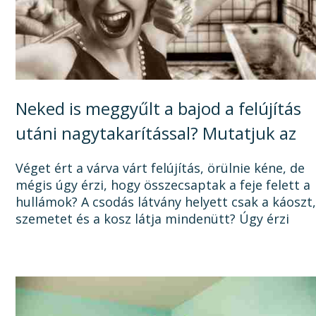
Neked is meggyűlt a bajod a felújítás
utáni nagytakarítással? Mutatjuk az
okát, és a megoldást!
Véget ért a várva várt felújítás, örülnie kéne, de
mégis úgy érzi, hogy összecsaptak a feje felett a
hullámok? A csodás látvány helyett csak a káoszt
szemetet és a kosz látja mindenütt? Úgy érzi
sosem lesz vége a felújításnak, mert a...