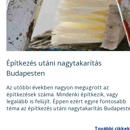
Építkezés utáni nagytakarítás
Budapesten
Az utóbbi években nagyon megugrott az
építkezések száma. Mindenki építkezik, vagy
legalább is felújít. Éppen ezért egyre fontosabb
téma az építkezés utáni nagytakarítás Budapest
Ugyanis, ha az épület, lakás, ház, iroda, vagy bár
egyéb épület...
További cikkek