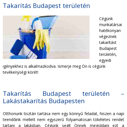
TAKARÍTÁS CÉGEKNEK
Takarítás Budapest területén
Cégünk
TAKARÍTÁSI INTÉZMÉNYEKNEK
munkatársai
hatékonyan
végeznek
takarítást
Budapest
területén,
egyedi
igényekhez is alkalmazkodva. Ismerje meg Ön is cégünk
tevékenységi körét!
Takarítás Budapest területén –
Lakástakarítás Budapesten
Otthonunk tisztán tartása nem egy könnyű feladat, hiszen a napi
teendőink mellett nem egyszerű folyamatosan tökéletes rendet
tartani a lakásban. Cégünk segít Önnek megoldani ezt a