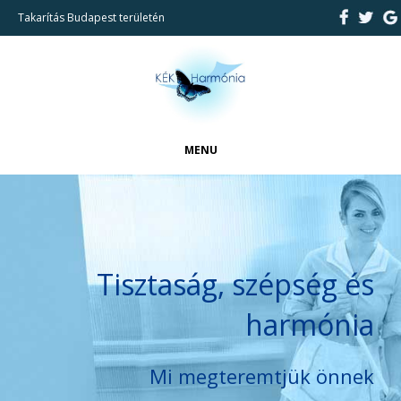
Takarítás Budapest területén
MENU
FŐOLDAL
CIKKEK
BEMUTATKOZÁS
Tisztaság, szépség és
REFERENCIÁK
harmónia
TAKARÍTÁSI SZOLGÁLTATÁSAINK
KAPCSOLAT
Mi megteremtjük önnek
KERESÉS