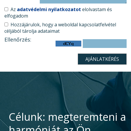
Az
adatvédelmi nyilatkozatot
elolvastam és
elfogadom
Hozzájárulok, hogy a weboldal kapcsolatfelvétel
céljából tárolja adataimat
Ellenőrzés:
Célunk: megteremteni a
harmóniát az Ön