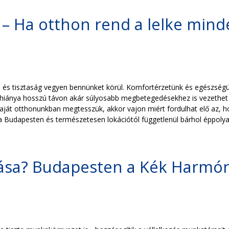
 – Ha otthon rend a lelke mi
s tisztaság vegyen bennünket körül. Komfortérzetünk és egészségünk 
s hiánya hosszú távon akár súlyosabb megbetegedésekhez is vezethet - 
át otthonunkban megtesszük, akkor vajon miért fordulhat elő az, ho
sa Budapesten és természetesen lokációtól függetlenül bárhol éppoly
ítása? Budapesten a Kék Harmón