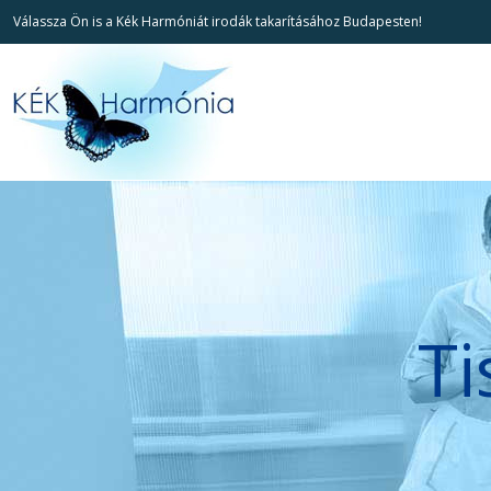
Válassza Ön is a Kék Harmóniát irodák takarításához Budapesten!
Ti