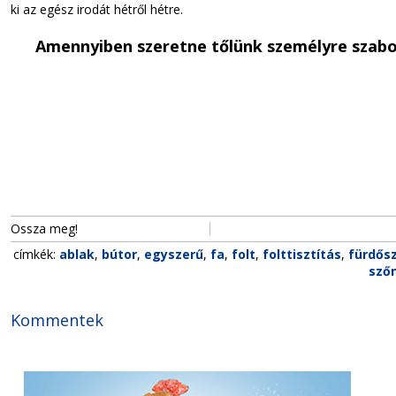
ki az egész irodát hétről hétre.
Amennyiben szeretne tőlünk személyre szabot
Ossza meg!
címkék:
ablak
,
bútor
,
egyszerű
,
fa
,
folt
,
folttisztítás
,
fürdős
szőn
Kommentek