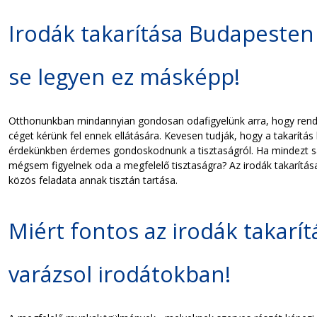
Irodák takarítása Budapesten
se legyen ez másképp!
Otthonunkban mindannyian gondosan odafigyelünk arra, hogy rend é
céget kérünk fel ennek ellátására. Kevesen tudják, hogy a takarítá
érdekünkben érdemes gondoskodnunk a tisztaságról. Ha mindezt saj
mégsem figyelnek oda a megfelelő tisztaságra? Az irodák takarítá
közös feladata annak tisztán tartása.
Miért fontos az irodák takar
varázsol irodátokban!