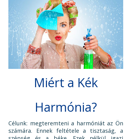
Miért a Kék
Harmónia?
Célunk: megteremteni a harmóniát az Ön
számára. Ennek feltétele a tisztaság, a
szépség és a béke. Ezek nélkül igazi