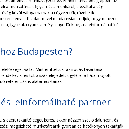
it az eredményes munkavégzéshez. Ennek hiánya pedig éppen az
li a munkatársak figyelmét a munkáról, s ezáltal a cég
etőség közül válogathatnak a cégvezetők; rávehetik
udapesten kényes feladat, mivel mindannyian tudjuk, hogy nehezen
roda, így csak olyan személyt engedünk be, aki leinformálható és
sához Budapesten?
elősséget vállal. Mint említettük, az irodák takarítása
rendelkezik, és több száz elégedett ügyféllel a háta mögött
tó referenciák is alátámasztanak.
 és leinformálható partner
 ezért takarító céget keres, akkor nézzen szét oldalunkon, és
sztás; megbízható munkatársaink gyorsan és hatékonyan takarítják