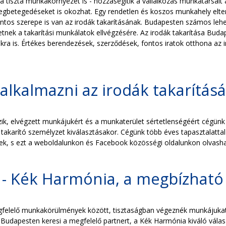
a tiszta munkakörnyezet is - hozzásegítik a vállalkozás munkatársa
egbetegedéseket is okozhat. Egy rendetlen és koszos munkahely eltere
 fontos szerepe is van az irodák takarításának. Budapesten számos leh
érhetnek a takarítási munkálatok ellvégzésére. Az irodák takarítása B
ra is. Értékes berendezések, szerződések, fontos iratok otthona az i
 alkalmazni az irodák takarítá
, elvégzett munkájukért és a munkaterület sértetlenségéért cégünk fel
akarító személyzet kiválasztásakor. Cégünk több éves tapasztalattal 
ek, s ezt a weboldalunkon és Facebook közösségi oldalunkon olvasha
 - Kék Harmónia, a megbízható
elelő munkakörülmények között, tisztaságban végeznék munkájukat, s
 Budapesten keresi a megfelelő partnert, a Kék Harmónia kiváló vála