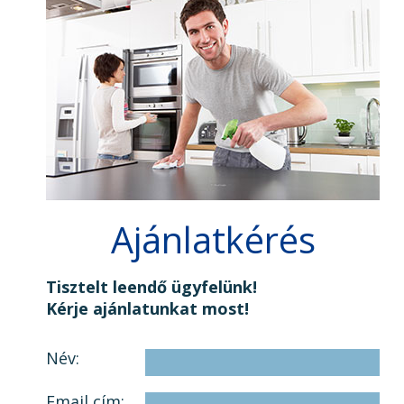
Ajánlatkérés
Tisztelt leendő ügyfelünk!
Kérje ajánlatunkat most!
Név:
Email cím: