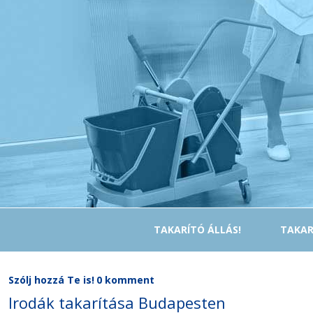
TAKARÍTÓ ÁLLÁS!
TAKAR
Szólj hozzá Te is!
0 komment
Irodák takarítása Budapesten