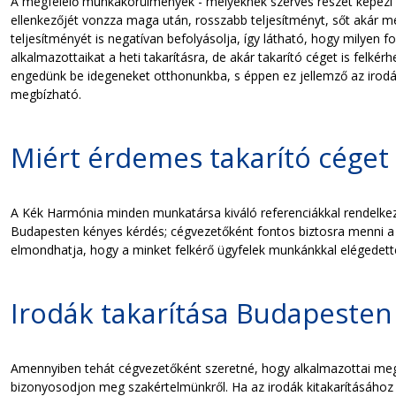
A megfelelő munkakörülmények - melyeknek szerves részét képezi 
ellenkezőjét vonzza maga után, rosszabb teljesítményt, sőt akár m
teljesítményét is negatívan befolyásolja, így látható, hogy milyen
alkalmazottaikat a heti takarításra, de akár takarító céget is felk
engedünk be idegeneket otthonunkba, s éppen ez jellemző az irodák
megbízható.
Miért érdemes takarító céget
A Kék Harmónia minden munkatársa kiváló referenciákkal rendelkezik
Budapesten kényes kérdés; cégvezetőként fontos biztosra menni a t
elmondhatja, hogy a minket felkérő ügyfelek munkánkkal elégedett
Irodák takarítása Budapesten
Amennyiben tehát cégvezetőként szeretné, hogy alkalmazottai megf
bizonyosodjon meg szakértelmünkről. Ha az irodák kitakarításához