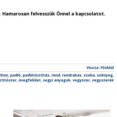
a. Hamarosan felvesszük Önnel a kapcsolatot.
Vissza: Főoldal
thon
,
padló
,
padlótisztítás
,
rend
,
rendrakás
,
szoba
,
szőnyeg
,
ztítószer
,
üvegfelület
,
vegyi anyagok
,
vegyszer
,
vegyszerek