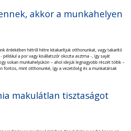
ndennek, akkor a munkahelyen
érdekében hétről hétre kitakarítjuk otthonunkat, vagy takarító
például a por vagy kisállatszőr okozta asztma -, így saját
gy sokan munkahelyükön – ahol idejük legnagyobb részét töltik –
an fontos, mint otthonunké, így a vezetőség és a munkatársak
ia makulátlan tisztaságot