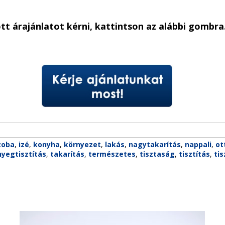
t árajánlatot kérni, kattintson az alábbi gombr
zoba
,
izé
,
konyha
,
környezet
,
lakás
,
nagytakarítás
,
nappali
,
ot
yegtisztítás
,
takarítás
,
természetes
,
tisztaság
,
tisztítás
,
tis