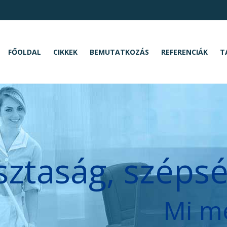
FŐOLDAL
CIKKEK
BEMUTATKOZÁS
REFERENCIÁK
T
sztaság, széps
Mi m