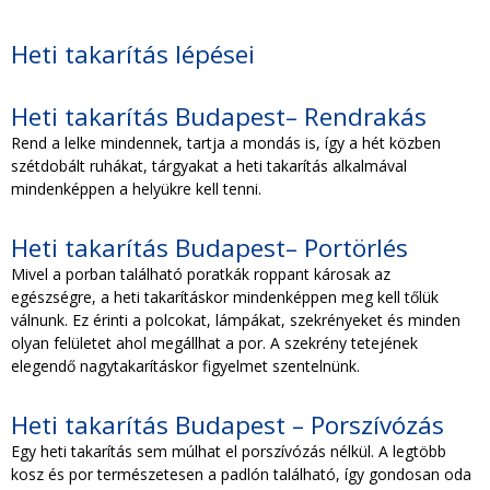
Heti takarítás lépései
Heti takarítás Budapest– Rendrakás
Rend a lelke mindennek, tartja a mondás is, így a hét közben
szétdobált ruhákat, tárgyakat a heti takarítás alkalmával
mindenképpen a helyükre kell tenni.
Heti takarítás Budapest– Portörlés
Mivel a porban található poratkák roppant károsak az
egészségre, a heti takarításkor mindenképpen meg kell tőlük
válnunk. Ez érinti a polcokat, lámpákat, szekrényeket és minden
olyan felületet ahol megállhat a por. A szekrény tetejének
elegendő nagytakarításkor figyelmet szentelnünk.
Heti takarítás Budapest – Porszívózás
Egy heti takarítás sem múlhat el porszívózás nélkül. A legtöbb
kosz és por természetesen a padlón található, így gondosan oda