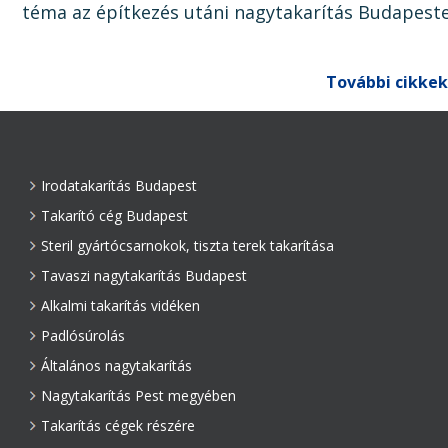
téma az építkezés utáni nagytakarítás Budapest
Ugyanis, ha az épület, lakás, ház, iroda, vagy bár
egyéb épület...
További cikkek
Irodatakarítás Budapest
Takarító cég Budapest
Steril gyártócsarnokok, tiszta terek takarítása
Tavaszi nagytakarítás Budapest
Alkalmi takarítás vidéken
Padlósúrolás
Általános nagytakarítás
Nagytakarítás Pest megyében
Takarítás cégek részére