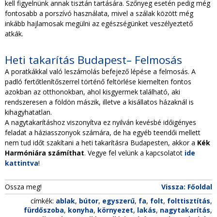
kell figyelnünk annak tisztán tartására. Szőnyeg esetén pedig még
fontosabb a porszívó használata, mivel a szálak között még
inkább hajlamosak megülni az egészségünket veszélyeztető
atkák.
Heti takarítás Budapest– Felmosás
A poratkákkal való leszámolás befejező lépése a felmosás. A
padló fertőtlenítőszerrel történő feltörlése kiemelten fontos
azokban az otthonokban, ahol kisgyermek található, aki
rendszeresen a földön mászik, illetve a kisállatos házaknál is
kihagyhatatlan.
A nagytakarításhoz viszonyítva ez nyilván kevésbé időigényes
feladat a háziasszonyok számára, de ha egyéb teendői mellett
nem tud időt szakítani a heti takarításra Budapesten, akkor a
Kék
Harmóniára számíthat
. Vegye fel velünk a kapcsolatot
ide
kattintva
!
Ossza meg!
Vissza: Főoldal
címkék:
ablak
,
bútor
,
egyszerű
,
fa
,
folt
,
folttisztítás
,
fürdőszoba
,
konyha
,
környezet
,
lakás
,
nagytakarítás
,