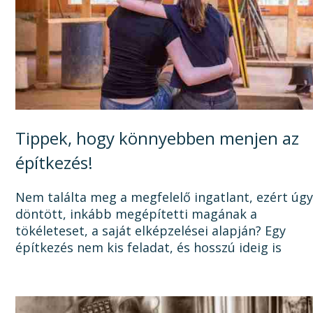
Tippek, hogy könnyebben menjen az
építkezés!
Nem találta meg a megfelelő ingatlant, ezért úg
döntött, inkább megépítetti magának a
tökéleteset, a saját elképzelései alapján? Egy
építkezés nem kis feladat, és hosszú ideig is
elhúzódhat, számtalan dologra oda kell figyelni a
tervezéstől kezdve a...