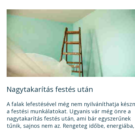
Nagytakarítás festés után
A falak lefestésével még nem nyilváníthatja kész
a festési munkálatokat. Ugyanis vár még önre a
nagytakarítás festés után, ami bár egyszerűnek
tűnik, sajnos nem az. Rengeteg időbe, energiába,
tisztítószerbe is kerülhet, mire megszabadul a...