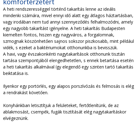
komfortérzetért
TAKARÍTÁS CÉGEKNEK
A heti rendszerességgel történő takarítás lenne az ideális
mindenki számára, mivel ennyi idő alatt egy átlagos háztartásban,
vagy irodában nem tud annyi szennyeződés felhalmozódni, amely
TAKARÍTÁSI INTÉZMÉNYEKNEK
egy nagyobb takarítást igényelne. A heti takarítás Budapesten
kiemelten fontos, hiszen egy nagyváros, a forgalomnak,
szmognak köszönhetően sajnos sokszor piszkosabb, mint például
vidék, s ezeket a baktériumokat otthonunkba is bevisszük.
A havi, vagy évszakonkénti nagytakarítások otthonunk tisztán
tartása szempontjából elengedhetetlen, s ennek betartása esetén
a heti takarítás alkalmával így elegendő egy szinten tartó takarítás
beiktatása is.
Ilyenkor egy portörlés, egy alapos porszívózás és felmosás is elég
a rendrakást követően.
Konyhánkban letisztítjuk a felületeket, fertőtlenítünk, de az
ablakmosást, csempék, fugák tisztítását elég nagytakarításkor
elvégeznünk.