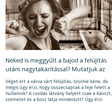
Neked is meggyűlt a bajod a felújítás
utáni nagytakarítással? Mutatjuk az
okát, és a megoldást!
Véget ért a várva várt felújítás, örülnie kéne, de
mégis úgy érzi, hogy összecsaptak a feje felett a
hullámok? A csodás látvány helyett csak a káoszt
szemetet és a kosz látja mindenütt? Úgy érzi
sosem lesz vége a felújításnak, mert a...