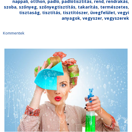
nappali
,
otthon
,
padló
,
padlótisztítás
,
rend
,
rendrakás
,
szoba
,
szőnyeg
,
szőnyegtisztítás
,
takarítás
,
természetes
,
tisztaság
,
tisztítás
,
tisztítószer
,
üvegfelület
,
vegyi
anyagok
,
vegyszer
,
vegyszerek
Kommentek