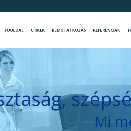
FŐOLDAL
CIKKEK
BEMUTATKOZÁS
REFERENCIÁK
T
sztaság, széps
Mi m