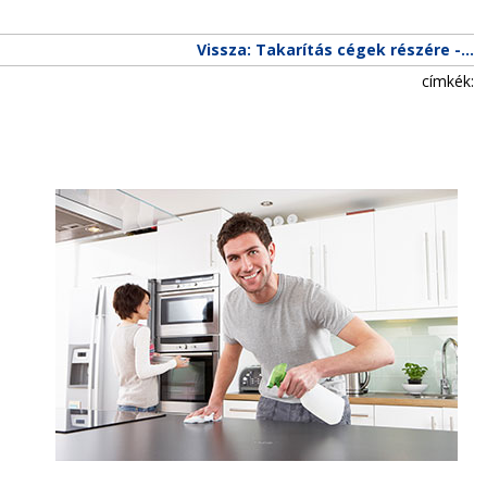
Vissza: Takarítás cégek részére -...
címkék: