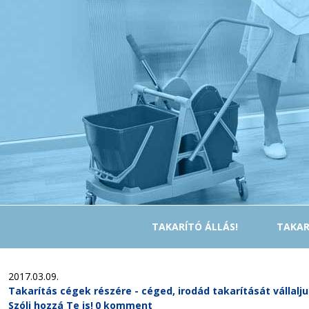
TAKARÍTÓ ÁLLÁS!
TAKAR
2017.03.09.
Takarítás cégek részére - céged, irodád takarítását vállalj
Szólj hozzá Te is!
0 komment