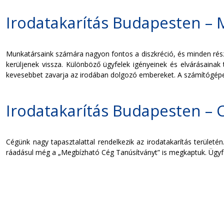
Irodatakarítás Budapesten – M
Munkatársaink számára nagyon fontos a diszkréció, és minden részle
kerüljenek vissza. Különböző ügyfelek igényeinek és elvárásainak
kevesebbet zavarja az irodában dolgozó embereket. A számítógépek,
Irodatakarítás Budapesten –
Cégünk nagy tapasztalattal rendelkezik az irodatakarítás területé
ráadásul még a „Megbízható Cég Tanúsítványt” is megkaptuk. Ügyfel