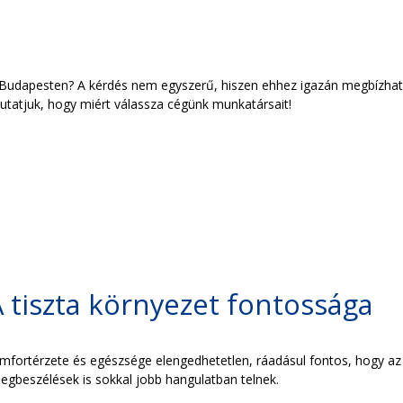
 Budapesten? A kérdés nem egyszerű, hiszen ehhez igazán megbízhat
utatjuk, hogy miért válassza cégünk munkatársait!
A tiszta környezet fontossága
omfortérzete és egészsége elengedhetetlen, ráadásul fontos, hogy az ü
egbeszélések is sokkal jobb hangulatban telnek.