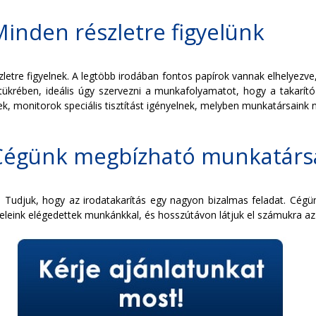
inden részletre figyelünk
tre figyelnek. A legtöbb irodában fontos papírok vannak elhelyezve,
 tükrében, ideális úgy szervezni a munkafolyamatot, hogy a takarító
 monitorok speciális tisztítást igényelnek, melyben munkatársaink n
 Cégünk megbízható munkatárs
n. Tudjuk, hogy az irodatakarítás egy nagyon bizalmas feladat. Cég
eink elégedettek munkánkkal, és hosszútávon látjuk el számukra az i