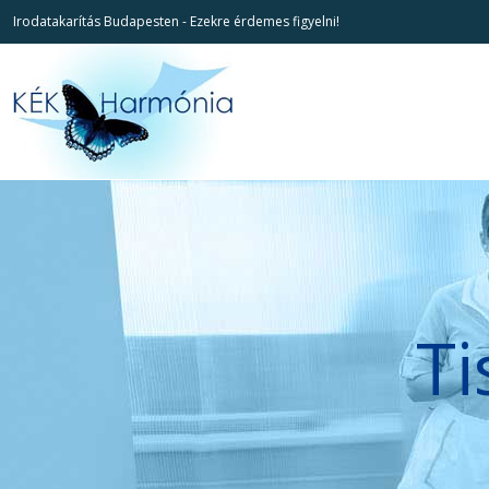
Irodatakarítás Budapesten - Ezekre érdemes figyelni!
Ti