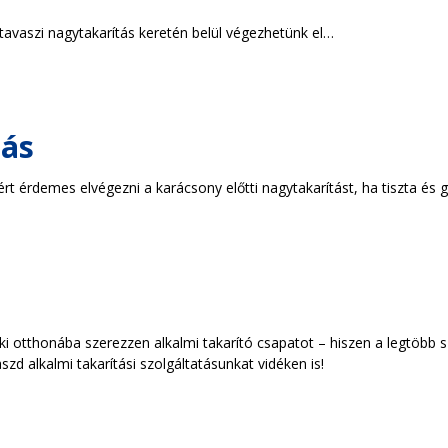
a tavaszi nagytakarítás keretén belül végezhetünk el…
tás
rt érdemes elvégezni a karácsony előtti nagytakarítást, ha tiszta é
i otthonába szerezzen alkalmi takarító csapatot – hiszen a legtöbb 
d alkalmi takarítási szolgáltatásunkat vidéken is!