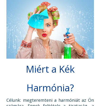
Miért a Kék
Harmónia?
Célunk: megteremteni a harmóniát az Ön
számára. Ennek feltétele a tisztaság, a