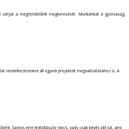
ttal várjuk a megrendelőink megkeresését. Munkánkat a gyorsaság,
lat rendelkezésünkre áll egyedi projektek megvalósításához is. A
ént. Sajnos erre legtöbbször nincs, vagy csak kevés idő jut, ami