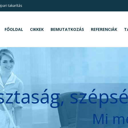
pari takarítás
FŐOLDAL
CIKKEK
BEMUTATKOZÁS
REFERENCIÁK
T
sztaság, széps
Mi m