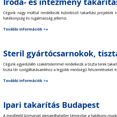
Iroda- és intézmény takarítá
Cégünk nagy múlttal rendelkezik különböző takarítási projektek 
hatékonyság és rugalmasság jellemzi.
További információk >»
Steril gyártócsarnokok, tiszt
Cégünk egyedülálló szakértelemmel rendelkezik a tiszta terek takar
tiszta tér szolgáltatásainkhoz a legjobb minőségű felszereléseket 
További információk >»
Ipari takarítás Budapest
A megfelelő környezet elengedhetetlen tényezője a hatékony munkav