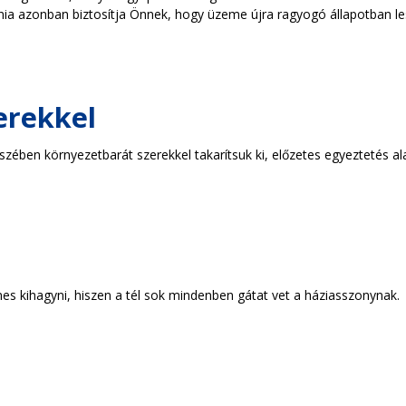
ia azonban biztosítja Önnek, hogy üzeme újra ragyogó állapotban le
erekkel
zében környezetbarát szerekkel takarítsuk ki, előzetes egyeztetés al
s kihagyni, hiszen a tél sok mindenben gátat vet a háziasszonynak.