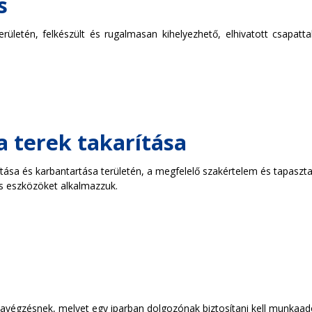
s
területén, felkészült és rugalmasan kihelyezhető, elhivatott csapa
a terek takarítása
ítása és karbantartása területén, a megfelelő szakértelem és tapaszta
és eszközöket alkalmazzuk.
égzésnek, melyet egy iparban dolgozónak biztosítani kell munkaadók