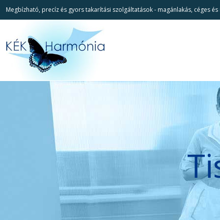
Megbízható, precíz és gyors takarítási szolgáltatások - magánlakás, céges és i
Ti