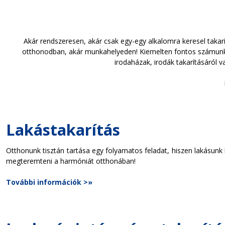
Akár rendszeresen, akár csak egy-egy alkalomra keresel takar
otthonodban, akár munkahelyeden! Kiemelten fontos számunkra
irodaházak, irodák takarításáról 
Lakástakarítás
Otthonunk tisztán tartása egy folyamatos feladat, hiszen lakásunk 
megteremteni a harmóniát otthonában!
További információk >»