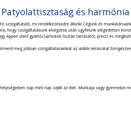
Patyolattisztaság és harmónia
ító szolgáltatást, mi rendelkezésedre állunk! Cégünk és munkatársaink
, hogy szolgáltatásunk elvégzése után ügyfelünk elégedetten konstat
vagy éppen steril gyártócsarnokok tisztán tartásáról, precíz és megbíz
Ismerd meg jobban szolgáltatásainkat az alábbi leírásokat böngészve
helyiségeiben nap mint nap zajlik az élet. Munkája vagy gyermekei mel