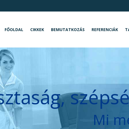
FŐOLDAL
CIKKEK
BEMUTATKOZÁS
REFERENCIÁK
T
sztaság, széps
Mi m