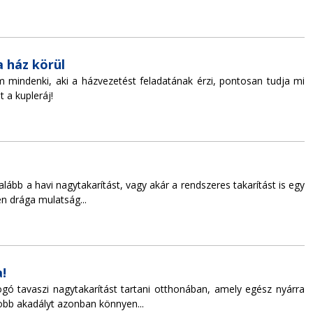
 ház körül
 mindenki, aki a házvezetést feladatának érzi, pontosan tudja mi
t a kupleráj!
lább a havi nagytakarítást, vagy akár a rendszeres takarítást is egy
n drága mulatság...
a!
ó tavaszi nagytakarítást tartani otthonában, amely egész nyárra
obb akadályt azonban könnyen...