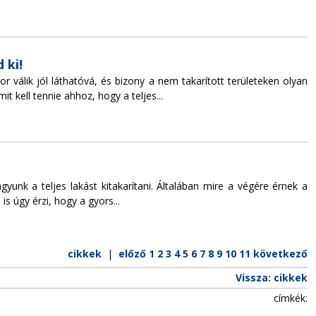
 ki!
r válik jól láthatóvá, és bizony a nem takarított területeken olyan
kell tennie ahhoz, hogy a teljes...
unk a teljes lakást kitakarítani. Általában mire a végére érnek a
s úgy érzi, hogy a gyors...
cikkek
|
előző
1
2
3
4
5
6
7
8
9
10
11
következő
Vissza: cikkek
címkék: