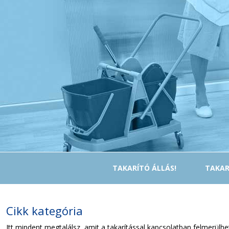
TAKARÍTÓ ÁLLÁS!
TAKAR
Cikk kategória
Itt mindent megtalálsz, amit a takarítással kapcsolatban felmerülh