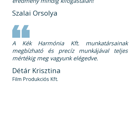
eredmény mindig kifogástalan!
Szalai Orsolya
A Kék Harmónia Kft. munkatársainak
megbízható és precíz munkájával teljes
mértékig meg vagyunk elégedve.
Détár Krisztina
Film Produkciós Kft.