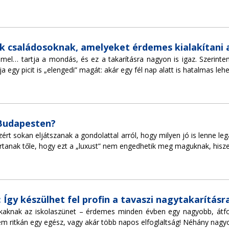
k családosoknak, amelyeket érdemes kialakítani a
l… tartja a mondás, és ez a takarításra nagyon is igaz. Szerintem
a egy picit is „elengedi” magát: akár egy fél nap alatt is hatalmas lehe
 Budapesten?
rt sokan eljátszanak a gondolattal arról, hogy milyen jó is lenne lega
artanak tőle, hogy ezt a „luxust” nem engedhetik meg maguknak, hisze
 Így készülhet fel profin a tavaszi nagytakarításr
okaknak az iskolaszünet – érdemes minden évben egy nagyobb, átfog
m ritkán egy egész, vagy akár több napos elfoglaltság! Néhány nagy