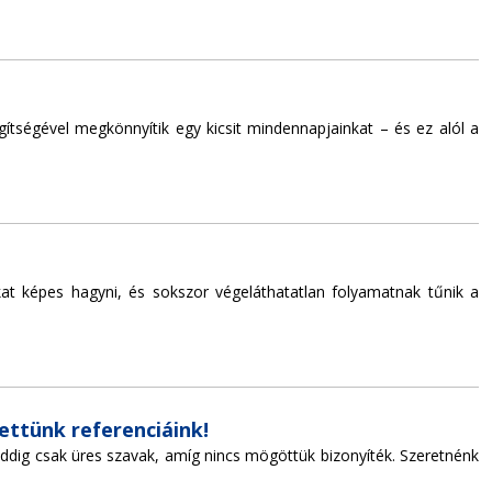
gítségével megkönnyítik egy kicsit mindennapjainkat – és ez alól a
kat képes hagyni, és sokszor végeláthatatlan folyamatnak tűnik a
yettünk referenciáink!
dig csak üres szavak, amíg nincs mögöttük bizonyíték. Szeretnénk