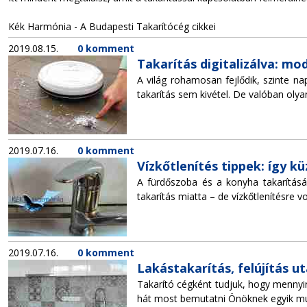
Kék Harmónia - A Budapesti Takarítócég cikkei
2019.08.15.
0 komment
Takarítás digitalizálva: m
A világ rohamosan fejlődik, szinte na
takarítás sem kivétel. De valóban olya
2019.07.16.
0 komment
Vízkőtlenítés tippek: így k
A fürdőszoba és a konyha takarításá
takarítás miatta – de vízkőtlenítésre v
2019.07.16.
0 komment
Lakástakarítás, felújítás u
Takarító cégként tudjuk, hogy mennyi
hát most bemutatni Önöknek egyik munk