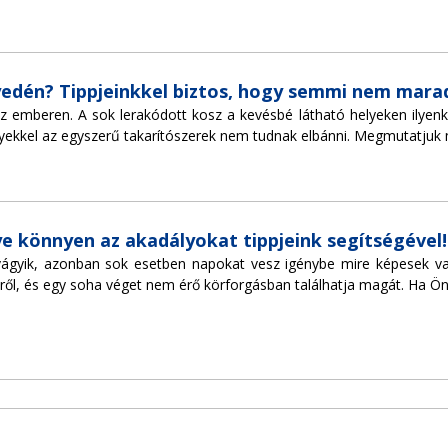
yedén? Tippjeinkkel biztos, hogy semmi nem marad
 az emberen. A sok lerakódott kosz a kevésbé látható helyeken ilyenko
kkel az egyszerű takarítószerek nem tudnak elbánni. Megmutatjuk mit 
ye könnyen az akadályokat tippjeink segítségével!
vágyik, azonban sok esetben napokat vesz igénybe mire képesek vagy
ről, és egy soha véget nem érő körforgásban találhatja magát. Ha Ön i