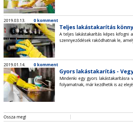
2019.03.13.
0 komment
Teljes lakástakarítás könn
A teljes lakástakarítás képes kifogni
szennyeződések rakódhatnak le, amelye
2019.01.14.
0 komment
Gyors lakástakarítás - Veg
Mindenki egy gyors lakástakarításra 
folyamatnak, már kezdhetik is az elejé
Ossza meg!