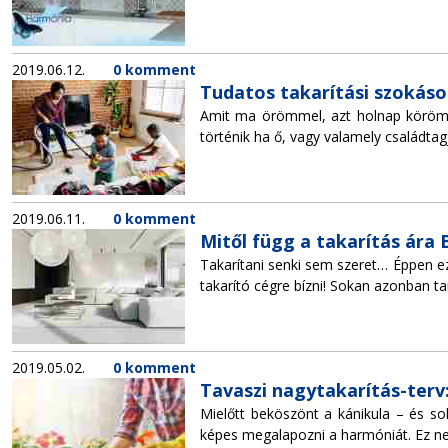
2019.06.12.
0 komment
Tudatos takarítási szokáso
Amit ma örömmel, azt holnap körömme
történik ha ő, vagy valamely családtagj
2019.06.11.
0 komment
Mitől függ a takarítás ára
Takarítani senki sem szeret… Éppen ezé
takarító cégre bízni! Sokan azonban t
2019.05.02.
0 komment
Tavaszi nagytakarítás-terv:
Mielőtt beköszönt a kánikula – és s
képes megalapozni a harmóniát. Ez ne