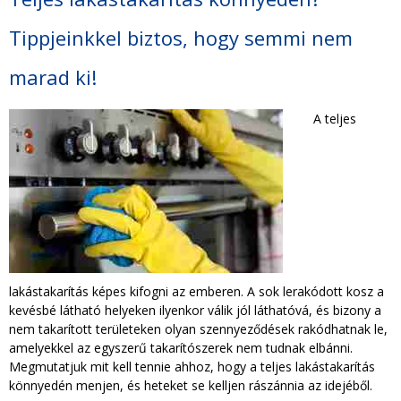
TAKARÍTÁS CÉGEKNEK
Tippjeinkkel biztos, hogy semmi nem
TAKARÍTÁSI INTÉZMÉNYEKNEK
marad ki!
A teljes
lakástakarítás képes kifogni az emberen. A sok lerakódott kosz a
kevésbé látható helyeken ilyenkor válik jól láthatóvá, és bizony a
nem takarított területeken olyan szennyeződések rakódhatnak le,
amelyekkel az egyszerű takarítószerek nem tudnak elbánni.
Megmutatjuk mit kell tennie ahhoz, hogy a teljes lakástakarítás
könnyedén menjen, és heteket se kelljen rászánnia az idejéből.