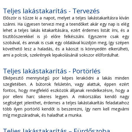
Teljes lakástakarítás - Tervezés
Először is tűzze ki a napot, melyet a teljes lakástakarításra kíván
szánni. Ha ügyesen tervezi meg a teendőket akár egy nap is elég
lehet a teljes lakás kitakarítására, ezért érdemes listát írni, és a
tisztítószerekkel is jó előre felkészülni. Egyszerre csak egy
szobával, és annak is csak egy oldalával küzdjön meg, így szépen
követhető lesz a haladás, és a káoszt is könnyedén elkerülheti,
ami a polcok, szekrények lepakolásánál sokszor előfordulhat.
Teljes lakástakarítás - Portörlés
Elképesztő mennyiségű por képes lerakódni a lakás minden
szegletében. A bútorok felületén, vagy alattuk, éppen ezért
fontos, hogy megfelelő eszközök álljanak rendelkezésre, hogy a
por elleni harc sikeres legyen. A mikorszálas kendő nagy
segítséget jelenthet, érdemes a teljes lakástakarítás feladataihoz
több ilyen portörlő kendőt is beszerezni, így nem kell megvárni
míg megszáradnak, és haladhat a munka.
Teljes lakástakarítás – Fürdőszoba