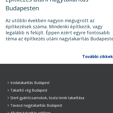
Budapesten
Az utóbbi években nagyon megugrott az
építkezések száma. Mindenki építkezik, vagy
legalább is felújít. Éppen ezért egyre fontosabb
téma az építkezés utáni nagytakarítás Budapest
Ugyanis, ha az épület, lakás, ház, iroda, vagy bár
egyéb épület...
További cikkek
Irodatakarítás Budapest
Takarító cég Budapest
Steril gyártócsarnokok, tiszta terek takarítása
Tavaszi nagytakarítás Budapest
Alkalmi takarítás vidéken