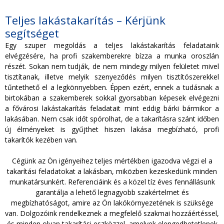
Teljes lakástakarítás – Kérjünk
segítséget
Egy szuper megoldás a teljes lakástakarítás feladataink
elvégzésére, ha profi szakemberekre bízza a munka oroszlán
részét. Sokan nem tudják, de nem mindegy milyen felületet mivel
tisztítanak, illetve melyik szenyeződés milyen tisztítószerekkel
tűntethető el a legkönnyebben. Éppen ezért, ennek a tudásnak a
birtokában a szakemberek sokkal gyorsabban képesek elvégezni
a fővárosi lakástakarítás feladatait mint eddig bárki bármikor a
lakásában. Nem csak időt spórolhat, de a takarításra szánt időben
új élményeket is gyűjthet hiszen lakása megbízható, profi
takarítók kezében van.
Cégünk az Ön igényeihez teljes mértékben igazodva végzi el a
takarítási feladatokat a lakásban, miközben kezeskedünk minden
munkatársunkért. Referenciáink és a közel tíz éves fennállásunk
garantálja a lehető legnagyobb szakértelmet és
megbízhatóságot, amire az Ön lakókörnyezetének is szüksége
van. Dolgozóink rendelkeznek a megfelelő szakmai hozzáértéssel,
és minden olyan takarítási eszközzel, amelyek elengedhetetlenek