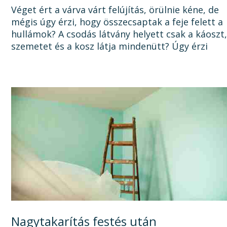
okát, és a megoldást!
Véget ért a várva várt felújítás, örülnie kéne, de
mégis úgy érzi, hogy összecsaptak a feje felett a
hullámok? A csodás látvány helyett csak a káoszt
szemetet és a kosz látja mindenütt? Úgy érzi
sosem lesz vége a felújításnak, mert a...
Nagytakarítás festés után