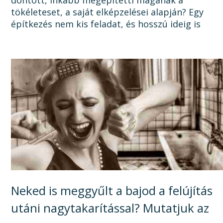
tökéleteset, a saját elképzelései alapján? Egy
építkezés nem kis feladat, és hosszú ideig is
elhúzódhat, számtalan dologra oda kell figyelni a
tervezéstől kezdve a...
Neked is meggyűlt a bajod a felújítás
utáni nagytakarítással? Mutatjuk az