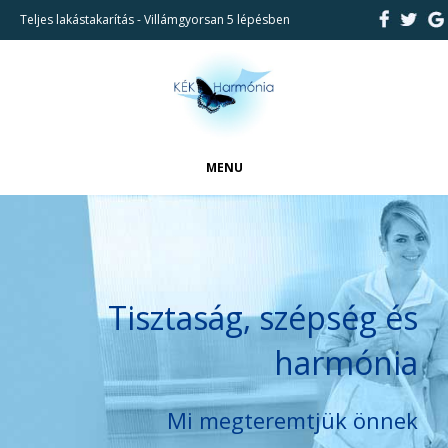
Teljes lakástakarítás - Villámgyorsan 5 lépésben
MENU
FŐOLDAL
CIKKEK
BEMUTATKOZÁS
Tisztaság, szépség és
REFERENCIÁK
harmónia
TAKARÍTÁSI SZOLGÁLTATÁSAINK
KAPCSOLAT
Mi megteremtjük önnek
KERESÉS