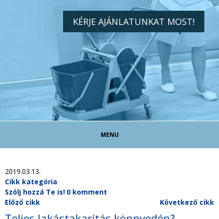
KÉRJE AJÁNLATUNKAT MOST!
MENU
TAKARÍTÓ ÁLLÁS!
2019.03.13.
Cikk kategória
Szólj hozzá Te is!
0 komment
TAKARÍTÁS MAGÁNSZEMÉLYEKNEK
Előző cikk
Következő cikk
Teljes lakástakarítás könnyedén?