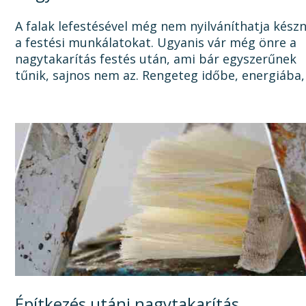
A falak lefestésével még nem nyilváníthatja kész
a festési munkálatokat. Ugyanis vár még önre a
nagytakarítás festés után, ami bár egyszerűnek
tűnik, sajnos nem az. Rengeteg időbe, energiába,
tisztítószerbe is kerülhet, mire megszabadul a...
Építkezés utáni nagytakarítás