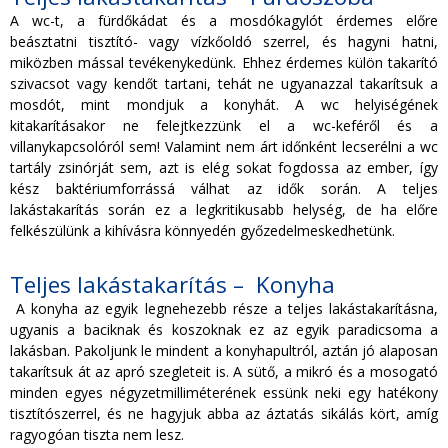
A wc-t, a fürdőkádat és a mosdókagylót érdemes előre
beásztatni tisztító- vagy vízkőoldó szerrel, és hagyni hatni,
miközben mással tevékenykedünk. Ehhez érdemes külön takarító
szivacsot vagy kendőt tartani, tehát ne ugyanazzal takarítsuk a
mosdót, mint mondjuk a konyhát. A wc helyiségének
kitakarításakor ne felejtkezzünk el a wc-keféről és a
villanykapcsolóról sem! Valamint nem árt időnként lecserélni a wc
tartály zsinórját sem, azt is elég sokat fogdossa az ember, így
kész baktériumforrássá válhat az idők során. A teljes
lakástakarítás során ez a legkritikusabb helység, de ha előre
felkészülünk a kihívásra könnyedén győzedelmeskedhetünk.
Teljes lakástakarítás – Konyha
A konyha az egyik legnehezebb része a teljes lakástakarításna,
ugyanis a baciknak és koszoknak ez az egyik paradicsoma a
lakásban. Pakoljunk le mindent a konyhapultról, aztán jó alaposan
takarítsuk át az apró szegleteit is. A sütő, a mikró és a mosogató
minden egyes négyzetmilliméterének essünk neki egy hatékony
tisztítószerrel, és ne hagyjuk abba az áztatás sikálás kört, amíg
ragyogóan tiszta nem lesz.