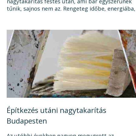
nagytakarítás festés után, ami bár egyszerűnek
tűnik, sajnos nem az. Rengeteg időbe, energiába,
tisztítószerbe is kerülhet, mire megszabadul a...
Építkezés utáni nagytakarítás
Budapesten
Az utóbbi években nagyon megugrott az