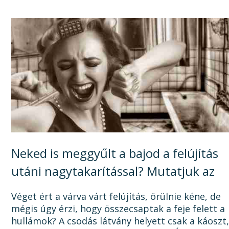
tervezéstől kezdve a...
Neked is meggyűlt a bajod a felújítás
utáni nagytakarítással? Mutatjuk az
okát, és a megoldást!
Véget ért a várva várt felújítás, örülnie kéne, de
mégis úgy érzi, hogy összecsaptak a feje felett a
hullámok? A csodás látvány helyett csak a káoszt