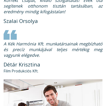
Korrekt csapat, kiváló szolgáltatás! Évek óta
segítenek otthonom tisztán tartásában, az
eredmény mindig kifogástalan!
Szalai Orsolya
A Kék Harmónia Kft. munkatársainak megbízható
és precíz munkájával teljes mértékig meg
vagyunk elégedve.
Détár Krisztina
Film Produkciós Kft.