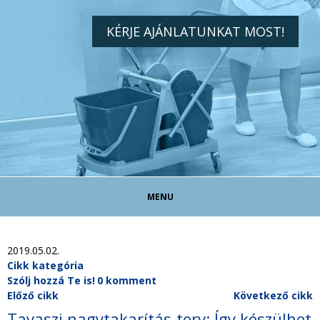
KÉRJE AJÁNLATUNKAT MOST!
MENU
TAKARÍTÓ ÁLLÁS!
2019.05.02.
Cikk kategória
Szólj hozzá Te is!
0 komment
TAKARÍTÁS MAGÁNSZEMÉLYEKNEK
Előző cikk
Következő cikk
Tavaszi nagytakarítás-terv: Így készülhet