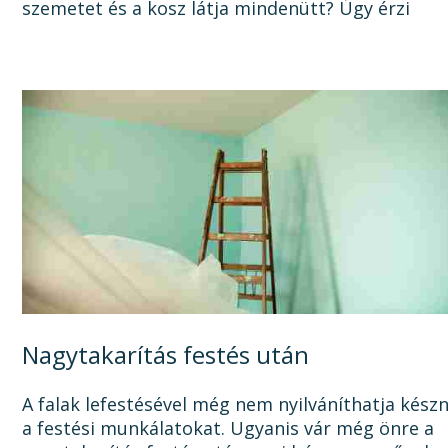
szemetet és a kosz látja mindenütt? Úgy érzi
sosem lesz vége a felújításnak, mert a...
Nagytakarítás festés után
A falak lefestésével még nem nyilváníthatja kész
a festési munkálatokat. Ugyanis vár még önre a