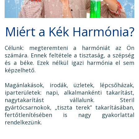
Miért a Kék Harmónia?
Célunk: megteremteni a harmóniát az Ön
számára. Ennek feltétele a tisztaság, a szépség
és a béke. Ezek nélkül igazi harmónia el sem
képzelhető.
Magánlakások, irodák, üzletek, lépcsőházak,
iparterületek: napi, alkalmankénti takarítást,
nagytakarítást vállalunk. Steril
gyártócsarnokok, „tiszta terek” takarításában,
fertőtlenítésében is nagy gyakorlattal
rendelkezünk.