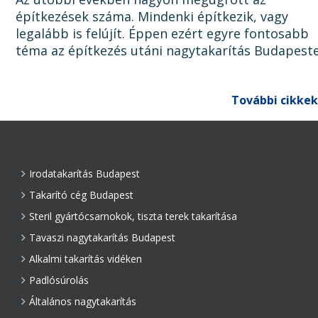
építkezések száma. Mindenki építkezik, vagy
legalább is felújít. Éppen ezért egyre fontosabb
téma az építkezés utáni nagytakarítás Budapest
Ugyanis, ha az épület, lakás, ház, iroda, vagy bár
egyéb épület...
További cikkek
Irodatakarítás Budapest
Takarító cég Budapest
Steril gyártócsarnokok, tiszta terek takarítása
Tavaszi nagytakarítás Budapest
Alkalmi takarítás vidéken
Padlósúrolás
Általános nagytakarítás