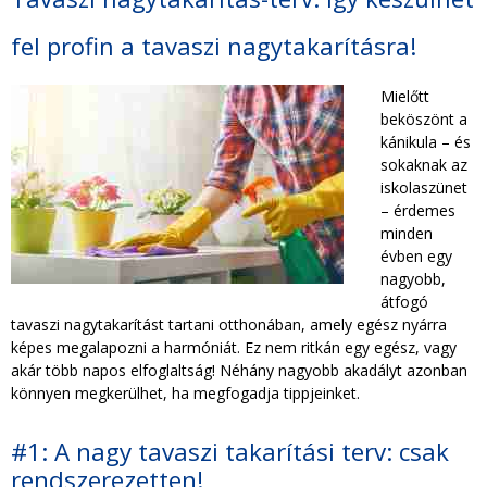
TAKARÍTÁS CÉGEKNEK
fel profin a tavaszi nagytakarításra!
TAKARÍTÁSI INTÉZMÉNYEKNEK
Mielőtt
beköszönt a
kánikula – és
sokaknak az
iskolaszünet
– érdemes
minden
évben egy
nagyobb,
átfogó
tavaszi nagytakarítást tartani otthonában, amely egész nyárra
képes megalapozni a harmóniát. Ez nem ritkán egy egész, vagy
akár több napos elfoglaltság! Néhány nagyobb akadályt azonban
könnyen megkerülhet, ha megfogadja tippjeinket.
#1: A nagy tavaszi takarítási terv: csak
rendszerezetten!