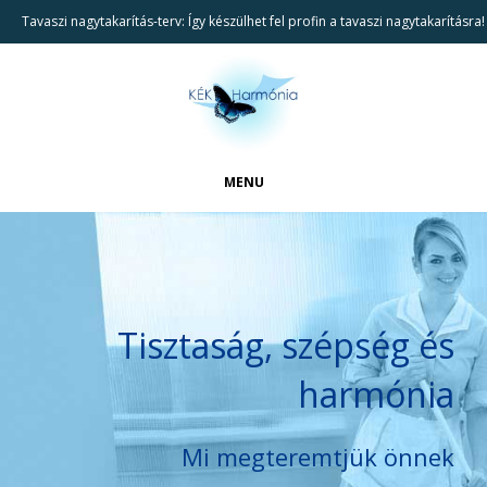
Tavaszi nagytakarítás-terv: Így készülhet fel profin a tavaszi nagytakarításra!
MENU
FŐOLDAL
CIKKEK
BEMUTATKOZÁS
Tisztaság, szépség és
REFERENCIÁK
harmónia
TAKARÍTÁSI SZOLGÁLTATÁSAINK
KAPCSOLAT
Mi megteremtjük önnek
KERESÉS