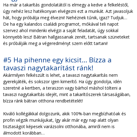
Ha már a takarítás gondolatától is elmegy a kedve a felkeléstől,
úgy nehéz lesz hatékonyan elvégezni ezt a munkát. Azt javasoljuk
hát, hogy próbálja meg élvezni! Nehéznek tűnik, igaz? Tudjuk…
De ha egy kalandos családi programot, mókával teli napot
szervez ahol mindenki elvégzi a saját feladatát, úgy sokkal
könnyebb lesz! Bátran hallgassanak zenét, tartsanak szüneteket
és próbálják meg a végeredményt szem előtt tartani!
#5 Ha pihenne egy kicsit… Bízza a
tavaszi nagytakarítást ránk!
Akármilyen felkészült is lehet, a tavaszi nagytakarítás nem
gyerekjáték, és sokszor igen kimerítő. Ha úgy gondolja, idén
szeretné a kertben, a teraszon vagy bárhol máshol tölteni a
tavaszi nagytakarítás idejét, mint a takarítószerek társaságában,
bízza ránk bátran otthona rendbetételét!
Kiváló kollégákkal dolgozunk, akik 100%-ban megbízhatóak és
profin végzik munkájukat, így akár már egy nap alatt olyan
tisztaságot képesek varázsolni otthonába, amiről nem is
álmodott korábban…