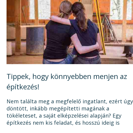
Tippek, hogy könnyebben menjen az
építkezés!
Nem találta meg a megfelelő ingatlant, ezért úg
döntött, inkább megépítetti magának a
tökéleteset, a saját elképzelései alapján? Egy
építkezés nem kis feladat, és hosszú ideig is
elhúzódhat, számtalan dologra oda kell figyelni a