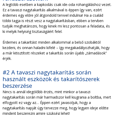
A legtöbb esetben a kapkodás csak ide-oda rohangáláshoz vezet.
Ez a tavaszi nagytakarítás alkalmával is éppen így van, ezért
érdemes egy előre jól átgondold tervvel indulnia! Ha a család
többi tagja is részt vesz a nagytakarításban, ebben a tervben
tudják meghatározni, hogy kinek mi lesz pontosan a feladata, és
ki melyik helyiség tisztaságáért felel.
Érdemes a takarítást minden alkalommal a belső szobáktól
kezdeni, és onnan haladni kifelé – így megakadályozhatják, hogy
a már kitisztított részeket a takarítás során újabb „támadások”
érjék.
#2 A tavaszi nagytakarítás során
használt eszközök és takarítószerek
beszerzése
Nincs is annál idegölőbb érzés, mint minkor a tavaszi
nagytakarítás során már harmadszor kell kiugrania a boltba, mert
elfogyott ez vagy az… Éppen ezért javasoljuk, hogy a
nagytakarítás napját úgy tervezze meg, hogy legyen ideje előtte
mindent beszerezni amire szükség lehet!