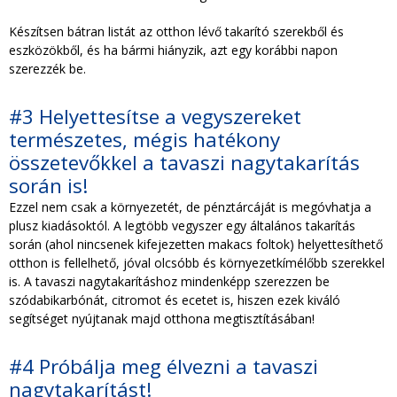
Készítsen bátran listát az otthon lévő takarító szerekből és
eszközökből, és ha bármi hiányzik, azt egy korábbi napon
szerezzék be.
#3 Helyettesítse a vegyszereket
természetes, mégis hatékony
összetevőkkel a tavaszi nagytakarítás
során is!
Ezzel nem csak a környezetét, de pénztárcáját is megóvhatja a
plusz kiadásoktól. A legtöbb vegyszer egy általános takarítás
során (ahol nincsenek kifejezetten makacs foltok) helyettesíthető
otthon is fellelhető, jóval olcsóbb és környezetkímélőbb szerekkel
is. A tavaszi nagytakarításhoz mindenképp szerezzen be
szódabikarbónát, citromot és ecetet is, hiszen ezek kiváló
segítséget nyújtanak majd otthona megtisztításában!
#4 Próbálja meg élvezni a tavaszi
nagytakarítást!