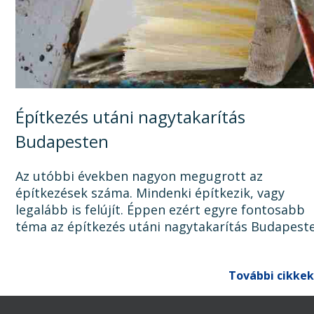
Építkezés utáni nagytakarítás
Budapesten
Az utóbbi években nagyon megugrott az
építkezések száma. Mindenki építkezik, vagy
legalább is felújít. Éppen ezért egyre fontosabb
téma az építkezés utáni nagytakarítás Budapest
Ugyanis, ha az épület, lakás, ház, iroda, vagy bár
egyéb épület...
További cikkek