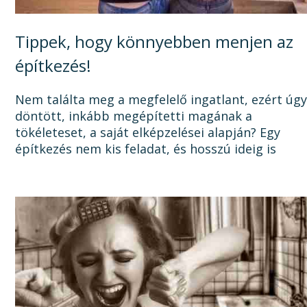
Tippek, hogy könnyebben menjen az
építkezés!
Nem találta meg a megfelelő ingatlant, ezért úg
döntött, inkább megépítetti magának a
tökéleteset, a saját elképzelései alapján? Egy
építkezés nem kis feladat, és hosszú ideig is
elhúzódhat, számtalan dologra oda kell figyelni a
tervezéstől kezdve a...