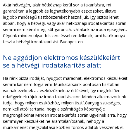
Akár hétvégén, akár hétköznap kerül sor a takarításra, mi
garantáltan a legjobb és leghatékonyabb eszközöket, illetve
legjobb minőségű tisztítószereket használjuk. Így biztos lehet
abban, hogy a hétvégi, vagy akár hétköznapi irodatakarítás során
semmi nem sérül meg, sőt garanciát vállalunk az iroda épségéért.
Cégünk minden olyan felszereléssel rendelkezik, ami hatékonnyá
teszi a hétvégi irodatakarítást Budapesten.
Ne aggódjon elektromos készülékeiért
se a hétvégi irodatakarítás alatt
Ha ránk bízza irodáját, nyugodt maradhat, elektromos készülékeit
semmi kár nem fogja érni. Munkatársaink pontosan tisztában
vannak ezeknek az eszközöknek az értékével, így megfelelően
odafigyelnek rájuk az iroda takarításakor. Minden alkalmazottunk
tudja, hogy milyen eszközhöz, milyen tisztítóanyag szükséges,
nem kell attól tartania, hogy a számítógép képernyője
megrongálódna! Minden irodatakarítás során ügyelnek arra, hogy
semmilyen készüléket ne áramtalanítsanak, nehogy a
munkamenet megszakítása közben fontos adatok vesszenek el.