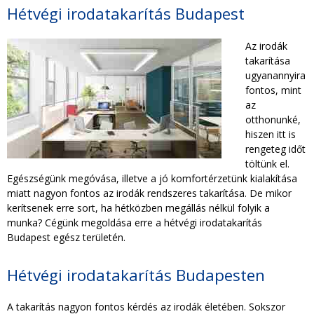
TAKARÍTÁS CÉGEKNEK
Hétvégi irodatakarítás Budapest
Az irodák
TAKARÍTÁSI INTÉZMÉNYEKNEK
takarítása
ugyanannyira
fontos, mint
az
otthonunké,
hiszen itt is
rengeteg időt
töltünk el.
Egészségünk megóvása, illetve a jó komfortérzetünk kialakítása
miatt nagyon fontos az irodák rendszeres takarítása. De mikor
kerítsenek erre sort, ha hétközben megállás nélkül folyik a
munka? Cégünk megoldása erre a hétvégi irodatakarítás
Budapest egész területén.
Hétvégi irodatakarítás Budapesten
A takarítás nagyon fontos kérdés az irodák életében. Sokszor