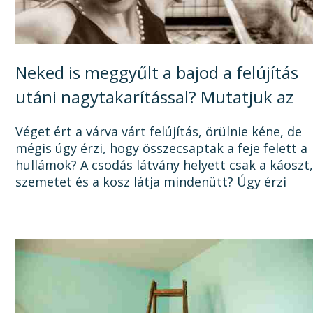
Neked is meggyűlt a bajod a felújítás
utáni nagytakarítással? Mutatjuk az
okát, és a megoldást!
Véget ért a várva várt felújítás, örülnie kéne, de
mégis úgy érzi, hogy összecsaptak a feje felett a
hullámok? A csodás látvány helyett csak a káoszt
szemetet és a kosz látja mindenütt? Úgy érzi
sosem lesz vége a felújításnak, mert a...