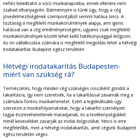
nehéz beleiktatni a sűrű munkanapokba, ennek ellenére nem
szabad elhanyagolni. Bármennyire is tűnik úgy, hogy a cég
jövedelmezőségének szempontjából semmi hatása sincs. A
tisztaság a megfelelő munkakörülmények alapja, ami igenis
hatással van a cég eredményességére, ugyanis csak megfelelő
munkakörülmények között lehet kellő hatékonysággal dolgozni.
Az ön vállalkozása számára is megfelelő megoldás lehet a hétvégi
irodatakarítás Budapest egész területén.
Hétvégi irodatakarítás Budapesten-
miért van szükség rá?
Természetes, hogy minden cég szükséges rosszként gondol a
takarításra, így nem szeretnék, ha a takarítással zavarnák meg a
számukra fontos munkamenetet. Ezért a legideálisabb úgy
szervezni a munkafolyamatokat, hogy a takarító személyzet
tagjai észrevehetetlenek maradjanak, és a tevékenységükkel
minél kevesebbet zavarják az irodai dolgozókat. Nincs is erre
megfelelőbb, mint a hétvégi irodatakarítás, amit cégünk Budapest
egész területén végez.