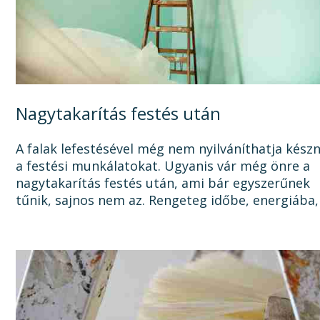
Nagytakarítás festés után
A falak lefestésével még nem nyilváníthatja kész
a festési munkálatokat. Ugyanis vár még önre a
nagytakarítás festés után, ami bár egyszerűnek
tűnik, sajnos nem az. Rengeteg időbe, energiába,
tisztítószerbe is kerülhet, mire megszabadul a...