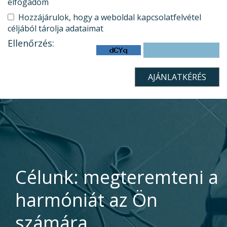
elfogadom
Hozzájárulok, hogy a weboldal kapcsolatfelvétel
céljából tárolja adataimat
Ellenőrzés:
Célunk: megteremteni a
harmóniát az Ön
számára.