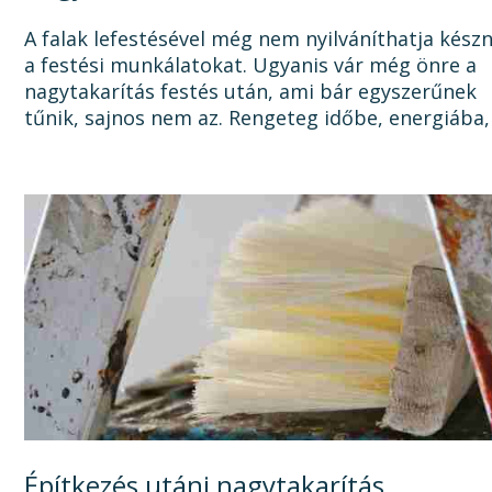
A falak lefestésével még nem nyilváníthatja kész
a festési munkálatokat. Ugyanis vár még önre a
nagytakarítás festés után, ami bár egyszerűnek
tűnik, sajnos nem az. Rengeteg időbe, energiába,
tisztítószerbe is kerülhet, mire megszabadul a...
Építkezés utáni nagytakarítás