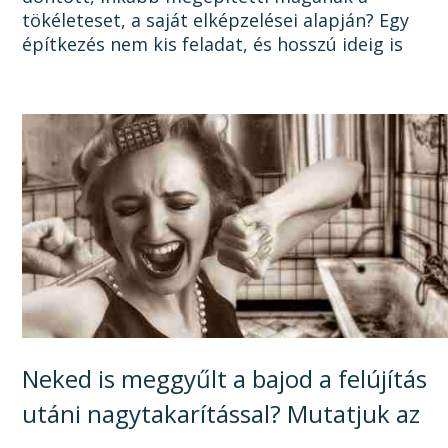
tökéleteset, a saját elképzelései alapján? Egy
építkezés nem kis feladat, és hosszú ideig is
elhúzódhat, számtalan dologra oda kell figyelni a
tervezéstől kezdve a...
Neked is meggyűlt a bajod a felújítás
utáni nagytakarítással? Mutatjuk az