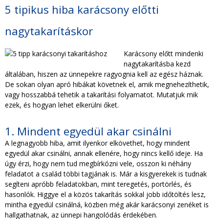
TAKARÍTÁS CÉGEKNEK
5 tipikus hiba karácsony előtti
nagytakarításkor
TAKARÍTÁSI INTÉZMÉNYEKNEK
Karácsony előtt mindenki
nagytakarításba kezd
általában, hiszen az ünnepekre ragyognia kell az egész háznak.
De sokan olyan apró hibákat követnek el, amik megnehezíthetik,
vagy hosszabbá tehetik a takarítási folyamatot. Mutatjuk mik
ezek, és hogyan lehet elkerülni őket.
1. Mindent egyedül akar csinálni
A legnagyobb hiba, amit ilyenkor elkövethet, hogy mindent
egyedül akar csinálni, annak ellenére, hogy nincs kellő ideje. Ha
úgy érzi, hogy nem tud megbírkózni vele, osszon ki néhány
feladatot a család többi tagjának is. Már a kisgyerekek is tudnak
segíteni apróbb feladatokban, mint teregetés, portörlés, és
hasonlók. Higgye el a közös takarítás sokkal jobb időtöltés lesz,
mintha egyedül csinálná, közben még akár karácsonyi zenéket is
hallgathatnak, az ünnepi hangolódás érdekében.