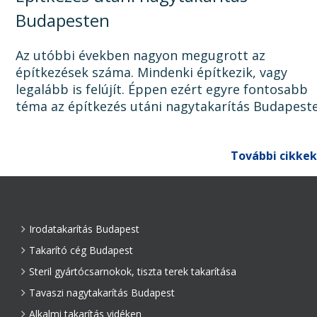
Budapesten
Az utóbbi években nagyon megugrott az
építkezések száma. Mindenki építkezik, vagy
legalább is felújít. Éppen ezért egyre fontosabb
téma az építkezés utáni nagytakarítás Budapest
Ugyanis, ha az épület, lakás, ház, iroda, vagy bár
egyéb épület...
További cikkek
Irodatakarítás Budapest
Takarító cég Budapest
Steril gyártócsarnokok, tiszta terek takarítása
Tavaszi nagytakarítás Budapest
Alkalmi takarítás vidéken