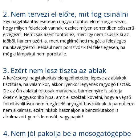
2. Nem tervezi el előre, mit fog csinálni
Egy nagytakarítás esetében nagyon fontos előre megtervezni,
hogy milyen feladatok vannak, ezeket milyen sorrendben célszerű
elvégezni. Nemcsak azért fontos ez, mert így nem csúszik ki az
időből, hanem azért is, mert megkímélheti magát a felesleges
munkavégzéstől. Például nem porszívózik fel feleslegesen, ha
még a lámpákat nem porolta le.
3. Ezért nem lesz tiszta az ablak
A karácsonyi nagytakarítás elengedhetetlen lépése az ablakok
tisztítása, ha valamikor, akkor ilyenkor legyenek ragyogó tiszták.
De az Ön ablakai foltosak maradnak, bármennyire is súrolja
őket? A leggyakoribb hiba, amit el szoktak követni, hogy a végső
folteltávolításra nem megfelelő anyagot használnak. A pamut erre
nem alkalmas, ezért inkább használjon a benzinkutakon is
alkalmazott gumis lemosót, vagy papírt!
4. Nem jól pakolja be a mosogatógépbe