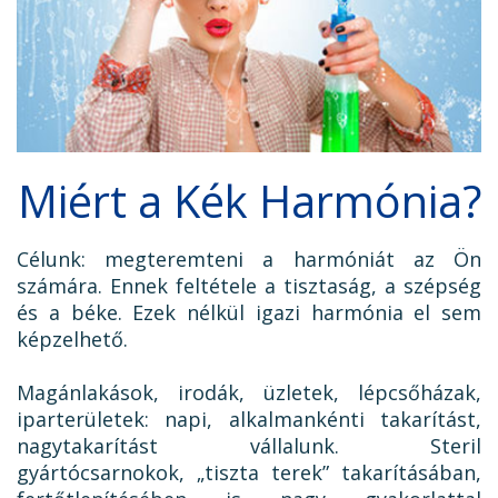
Miért a Kék Harmónia?
Célunk: megteremteni a harmóniát az Ön
számára. Ennek feltétele a tisztaság, a szépség
és a béke. Ezek nélkül igazi harmónia el sem
képzelhető.
Magánlakások, irodák, üzletek, lépcsőházak,
iparterületek: napi, alkalmankénti takarítást,
nagytakarítást vállalunk. Steril
gyártócsarnokok, „tiszta terek” takarításában,