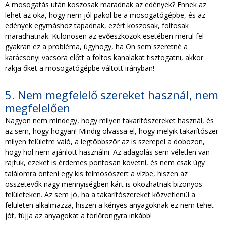
A mosogatás után koszosak maradnak az edények? Ennek az
lehet az oka, hogy nem jól pakol be a mosogatógépbe, és az
edények egymáshoz tapadnak, ezért koszosak, foltosak
maradhatnak. Különösen az evőeszközök esetében merül fel
gyakran ez a probléma, úgyhogy, ha Ön sem szeretné a
karácsonyi vacsora előtt a foltos kanalakat tisztogatni, akkor
rakja őket a mosogatógépbe váltott irányban!
5. Nem megfelelő szereket használ, nem
megfelelően
Nagyon nem mindegy, hogy milyen takarítószereket használ, és
az sem, hogy hogyan! Mindig olvassa el, hogy melyik takarítószer
milyen felületre való, a legtöbbször az is szerepel a dobozon,
hogy hol nem ajánlott használni. Az adagolás sem véletlen van
rajtuk, ezeket is érdemes pontosan követni, és nem csak úgy
találomra önteni egy kis felmosószert a vízbe, hiszen az
összetevők nagy mennyiségben kárt is okozhatnak bizonyos
felületeken. Az sem jó, ha a takarítószereket közvetlenül a
felületen alkalmazza, hiszen a kényes anyagoknak ez nem tehet
jót, fújja az anyagokat a törlőrongyra inkább!