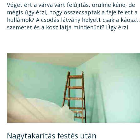
okát, és a megoldást!
Véget ért a várva várt felújítás, örülnie kéne, de
mégis úgy érzi, hogy összecsaptak a feje felett a
hullámok? A csodás látvány helyett csak a káoszt
szemetet és a kosz látja mindenütt? Úgy érzi
sosem lesz vége a felújításnak, mert a...
Nagytakarítás festés után