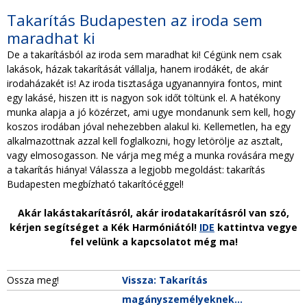
Takarítás Budapesten az iroda sem
maradhat ki
De a takarításból az iroda sem maradhat ki! Cégünk nem csak
lakások, házak takarítását vállalja, hanem irodákét, de akár
irodaházakét is! Az iroda tisztasága ugyanannyira fontos, mint
egy lakásé, hiszen itt is nagyon sok időt töltünk el. A hatékony
munka alapja a jó közérzet, ami ugye mondanunk sem kell, hogy
koszos irodában jóval nehezebben alakul ki. Kellemetlen, ha egy
alkalmazottnak azzal kell foglalkozni, hogy letörölje az asztalt,
vagy elmosogasson. Ne várja meg még a munka rovására megy
a takarítás hiánya! Válassza a legjobb megoldást: takarítás
Budapesten megbízható takarítócéggel!
Akár lakástakarításról, akár irodatakarításról van szó,
kérjen segítséget a Kék Harmóniától!
IDE
kattintva vegye
fel velünk a kapcsolatot még ma!
Ossza meg!
Vissza: Takarítás
magányszemélyeknek...