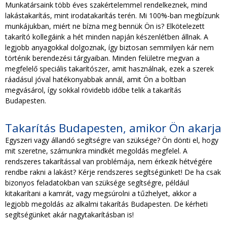
Munkatársaink több éves szakértelemmel rendelkeznek, mind
lakástakarítás, mint irodatakarítás terén. Mi 100%-ban megbízunk
munkájukban, miért ne bízna meg bennük Ön is? Elkötelezett
takarító kollegáink a hét minden napján készenlétben állnak. A
legjobb anyagokkal dolgoznak, így biztosan semmilyen kár nem
történik berendezési tárgyaiban. Minden felületre megvan a
megfelelő speciális takarítószer, amit használnak, ezek a szerek
ráadásul jóval hatékonyabbak annál, amit Ön a boltban
megvásárol, így sokkal rövidebb időbe telik a takarítás
Budapesten.
Takarítás Budapesten, amikor Ön akarja
Egyszeri vagy állandó segítségre van szüksége? Ön dönti el, hogy
mit szeretne, számunkra mindkét megoldás megfelel. A
rendszeres takarítással van problémája, nem érkezik hétvégére
rendbe rakni a lakást? Kérje rendszeres segítségünket! De ha csak
bizonyos feladatokban van szüksége segítségre, például
kitakarítani a kamrát, vagy megsúrolni a tűzhelyet, akkor a
legjobb megoldás az alkalmi takarítás Budapesten. De kérheti
segítségünket akár nagytakarításban is!