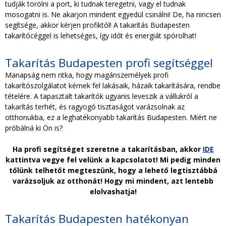
tudják törölni a port, ki tudnak teregetni, vagy el tudnak
mosogatni is. Ne akarjon mindent egyedül csinálni! De, ha nincsen
segítsége, akkor kérjen profiktól! A takarítás Budapesten
takarítócéggel is lehetséges, így időt és energiát spórolhat!
Takarítás Budapesten profi segítséggel
Manapság nem ritka, hogy magánszemélyek profi
takarítószolgálatot kérnek fel lakásaik, házaik takarítására, rendbe
tételére. A tapasztalt takarítók ugyanis leveszik a vállukról a
takarítás terhét, és ragyogó tisztaságot varázsolnak az
otthonukba, ez a leghatékonyabb takarítás Budapesten. Miért ne
próbálná ki Ön is?
Ha profi segítséget szeretne a takarításban, akkor
IDE
kattintva vegye fel velünk a kapcsolatot! Mi pedig minden
tőlünk telhetőt megteszünk, hogy a lehető legtisztábbá
varázsoljuk az otthonát! Hogy mi mindent, azt lentebb
elolvashatja!
Takarítás Budapesten hatékonyan