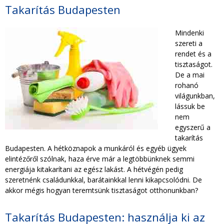
TAKARÍTÁS CÉGEKNEK
Takarítás Budapesten
Mindenki
TAKARÍTÁSI INTÉZMÉNYEKNEK
szereti a
rendet és a
tisztaságot.
De a mai
rohanó
világunkban,
lássuk be
nem
egyszerű a
takarítás
Budapesten. A hétköznapok a munkáról és egyéb ügyek
elintézőről szólnak, haza érve már a legtöbbünknek semmi
energiája kitakarítani az egész lakást. A hétvégén pedig
szeretnénk családunkkal, barátainkkal lenni kikapcsolódni. De
akkor mégis hogyan teremtsünk tisztaságot otthonunkban?
Takarítás Budapesten: használja ki az