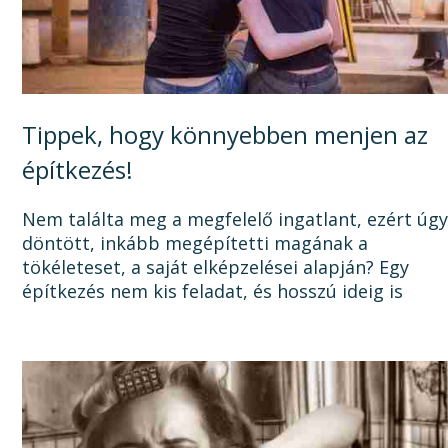
Tippek, hogy könnyebben menjen az
építkezés!
Nem találta meg a megfelelő ingatlant, ezért úg
döntött, inkább megépítetti magának a
tökéleteset, a saját elképzelései alapján? Egy
építkezés nem kis feladat, és hosszú ideig is
elhúzódhat, számtalan dologra oda kell figyelni a
tervezéstől kezdve a...