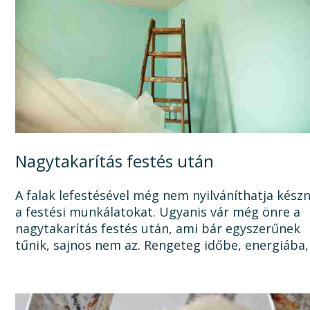
Nagytakarítás festés után
A falak lefestésével még nem nyilváníthatja kész
a festési munkálatokat. Ugyanis vár még önre a
nagytakarítás festés után, ami bár egyszerűnek
tűnik, sajnos nem az. Rengeteg időbe, energiába,
tisztítószerbe is kerülhet, mire megszabadul a...