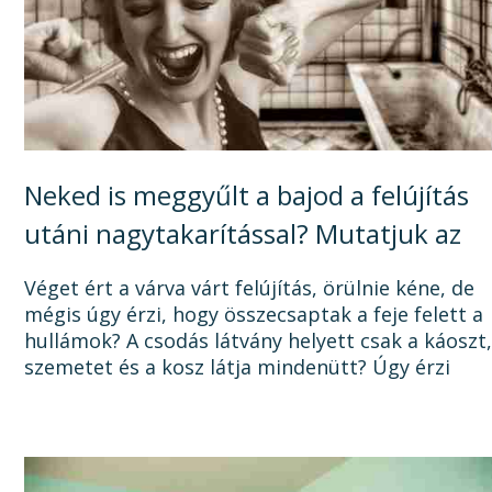
Neked is meggyűlt a bajod a felújítás
utáni nagytakarítással? Mutatjuk az
okát, és a megoldást!
Véget ért a várva várt felújítás, örülnie kéne, de
mégis úgy érzi, hogy összecsaptak a feje felett a
hullámok? A csodás látvány helyett csak a káoszt
szemetet és a kosz látja mindenütt? Úgy érzi
sosem lesz vége a felújításnak, mert a...