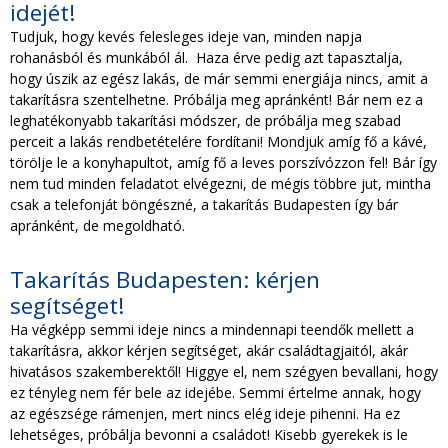
idejét!
Tudjuk, hogy kevés felesleges ideje van, minden napja
rohanásból és munkából ál. Haza érve pedig azt tapasztalja,
hogy úszik az egész lakás, de már semmi energiája nincs, amit a
takarításra szentelhetne. Próbálja meg apránként! Bár nem ez a
leghatékonyabb takarítási módszer, de próbálja meg szabad
perceit a lakás rendbetételére fordítani! Mondjuk amíg fő a kávé,
törölje le a konyhapultot, amíg fő a leves porszívózzon fel! Bár így
nem tud minden feladatot elvégezni, de mégis többre jut, mintha
csak a telefonját böngészné, a takarítás Budapesten így bár
apránként, de megoldható.
Takarítás Budapesten: kérjen
segítséget!
Ha végképp semmi ideje nincs a mindennapi teendők mellett a
takarításra, akkor kérjen segítséget, akár családtagjaitól, akár
hivatásos szakemberektől! Higgye el, nem szégyen bevallani, hogy
ez tényleg nem fér bele az idejébe. Semmi értelme annak, hogy
az egészsége rámenjen, mert nincs elég ideje pihenni. Ha ez
lehetséges, próbálja bevonni a családot! Kisebb gyerekek is le