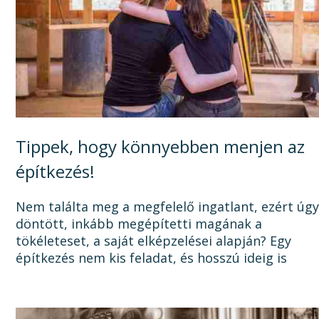
Tippek, hogy könnyebben menjen az
építkezés!
Nem találta meg a megfelelő ingatlant, ezért úg
döntött, inkább megépítetti magának a
tökéleteset, a saját elképzelései alapján? Egy
építkezés nem kis feladat, és hosszú ideig is
elhúzódhat, számtalan dologra oda kell figyelni a
tervezéstől kezdve a...