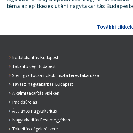
téma az építkezés utáni nagytakarítás Budapest
Ugyanis, ha az épület, lakás, ház, iroda, vagy bár
egyéb épület...
További cikkek
Irodatakarítás Budapest
Takarító cég Budapest
Steril gyártócsarnokok, tiszta terek takarítása
Tavaszi nagytakarítás Budapest
Alkalmi takarítás vidéken
Padlósúrolás
Általános nagytakarítás
Nagytakarítás Pest megyében
Takarítás cégek részére