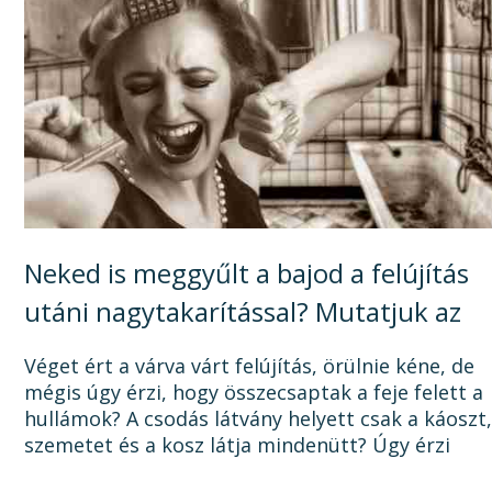
Neked is meggyűlt a bajod a felújítás
utáni nagytakarítással? Mutatjuk az
okát, és a megoldást!
Véget ért a várva várt felújítás, örülnie kéne, de
mégis úgy érzi, hogy összecsaptak a feje felett a
hullámok? A csodás látvány helyett csak a káoszt
szemetet és a kosz látja mindenütt? Úgy érzi
sosem lesz vége a felújításnak, mert a...