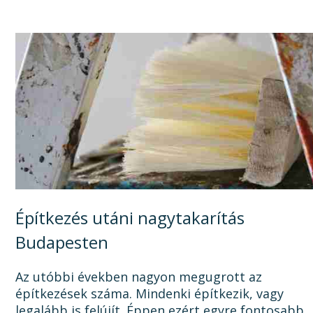
tisztítószerbe is kerülhet, mire megszabadul a...
Építkezés utáni nagytakarítás
Budapesten
Az utóbbi években nagyon megugrott az
építkezések száma. Mindenki építkezik, vagy
legalább is felújít. Éppen ezért egyre fontosabb