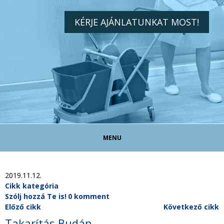
KÉRJE AJÁNLATUNKAT MOST!
MENU
TAKARÍTÓ ÁLLÁS!
2019.11.12.
Cikk kategória
Szólj hozzá Te is!
0 komment
TAKARÍTÁS MAGÁNSZEMÉLYEKNEK
Előző cikk
Következő cikk
Takarítás Budán