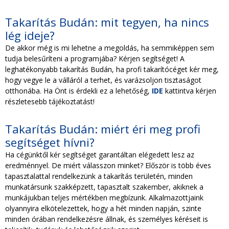
Takarítás Budán: mit tegyen, ha nincs
lég ideje?
De akkor még is mi lehetne a megoldás, ha semmiképpen sem
tudja belesűríteni a programjába? Kérjen segítséget! A
leghatékonyabb takarítás Budán, ha profi takarítócéget kér meg,
hogy vegye le a válláról a terhet, és varázsoljon tisztaságot
otthonába. Ha Önt is érdekli ez a lehetőség,
IDE
kattintva kérjen
részletesebb tájékoztatást!
Takarítás Budán: miért éri meg profi
segítséget hívni?
Ha cégünktől kér segítséget garantáltan elégedett lesz az
eredménnyel. De miért válasszon minket? Először is több éves
tapasztalattal rendelkezünk a takarítás területén, minden
munkatársunk szakképzett, tapasztalt szakember, akiknek a
munkájukban teljes mértékben megbízunk. Alkalmazottjaink
olyannyira elkötelezettek, hogy a hét minden napján, szinte
minden órában rendelkezésre állnak, és személyes kéréseit is