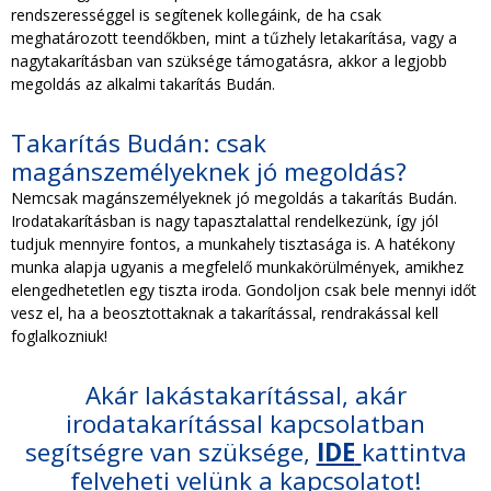
rendszerességgel is segítenek kollegáink, de ha csak
meghatározott teendőkben, mint a tűzhely letakarítása, vagy a
nagytakarításban van szüksége támogatásra, akkor a legjobb
megoldás az alkalmi takarítás Budán.
Takarítás Budán: csak
magánszemélyeknek jó megoldás?
Nemcsak magánszemélyeknek jó megoldás a takarítás Budán.
Irodatakarításban is nagy tapasztalattal rendelkezünk, így jól
tudjuk mennyire fontos, a munkahely tisztasága is. A hatékony
munka alapja ugyanis a megfelelő munkakörülmények, amikhez
elengedhetetlen egy tiszta iroda. Gondoljon csak bele mennyi időt
vesz el, ha a beosztottaknak a takarítással, rendrakással kell
foglalkozniuk!
Akár lakástakarítással, akár
irodatakarítással kapcsolatban
segítségre van szüksége,
IDE
kattintva
felveheti velünk a kapcsolatot!