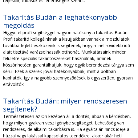
teljesítik, tudásuk és lehetőségeik szerint.
Takarítás Budán a leghatékonyabb
megoldás
Higgye el profi segítséggel nagyon hatékony a takarítás Budán.
Profi takarító kollegáinknak a kisujjaikban vannak a mozdulatok,
továbbá fejlett eszközeink is segítenek, hogy minél rövidebb idő
alatt tisztává varázsolhassák otthonát. Munkatársaink minden
felületre speciális takarítószereket használnak, aminek
köszönhetően garantálhatjuk, hogy egyik berendezési tárgya sem
sérül. Ezek a szerek jóval hatékonyabbak, mint a boltban
kaphatók, így a nagyobb szennyeződések is egyszerűen, gyorsan
eltávolítók.
Takarítás Budán: milyen rendszeresen
segítenek?
Természetesen az Ön kezében áll a döntés, abban a kérdésben,
hogy milyen gyakran vesz igénybe segítséget. Lehetőség van
rendszeres, de alkalmi takarításra is. Ha egyáltalán nincs ideje a
házzal vagy lakással kapcsolatos teendőkre, akkor akár heti