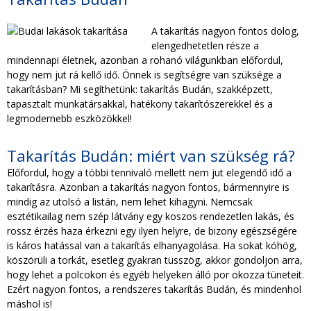
TAKARÍTÁS CÉGEKNEK
A takarítás nagyon fontos dolog,
elengedhetetlen része a
TAKARÍTÁSI INTÉZMÉNYEKNEK
mindennapi életnek, azonban a rohanó világunkban előfordul,
hogy nem jut rá kellő idő. Önnek is segítségre van szüksége a
takarításban? Mi segíthetünk: takarítás Budán, szakképzett,
tapasztalt munkatársakkal, hatékony takarítószerekkel és a
legmodernebb eszközökkel!
Takarítás Budán: miért van szükség rá?
Előfordul, hogy a többi tennivaló mellett nem jut elegendő idő a
takarításra. Azonban a takarítás nagyon fontos, bármennyire is
mindig az utolsó a listán, nem lehet kihagyni. Nemcsak
esztétikailag nem szép látvány egy koszos rendezetlen lakás, és
rossz érzés haza érkezni egy ilyen helyre, de bizony egészségére
is káros hatással van a takarítás elhanyagolása. Ha sokat köhög,
köszörüli a torkát, esetleg gyakran tüsszög, akkor gondoljon arra,
hogy lehet a polcokon és egyéb helyeken álló por okozza tüneteit.
Ezért nagyon fontos, a rendszeres takarítás Budán, és mindenhol
máshol is!