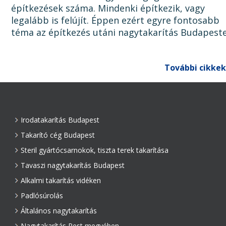
építkezések száma. Mindenki építkezik, vagy
legalább is felújít. Éppen ezért egyre fontosabb
téma az építkezés utáni nagytakarítás Budapest
Ugyanis, ha az épület, lakás, ház, iroda, vagy bár
egyéb épület...
További cikkek
Irodatakarítás Budapest
Takarító cég Budapest
Steril gyártócsarnokok, tiszta terek takarítása
Tavaszi nagytakarítás Budapest
Alkalmi takarítás vidéken
Padlósúrolás
Általános nagytakarítás
Nagytakarítás Pest megyében