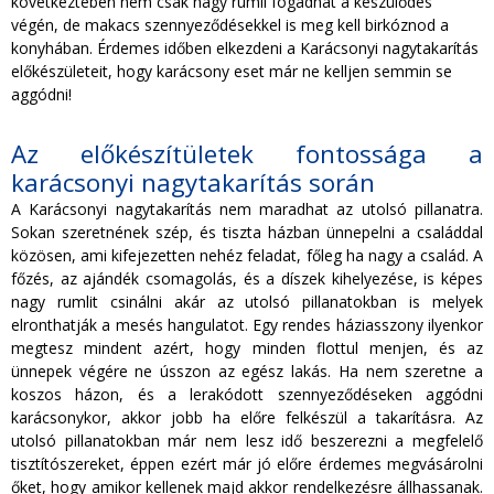
következtében nem csak nagy rumli fogadhat a készülődés
végén, de makacs szennyeződésekkel is meg kell birkóznod a
konyhában. Érdemes időben elkezdeni a Karácsonyi nagytakarítás
előkészületeit, hogy karácsony eset már ne kelljen semmin se
aggódni!
Az előkészítületek fontossága a
karácsonyi nagytakarítás során
A Karácsonyi nagytakarítás nem maradhat az utolsó pillanatra.
Sokan szeretnének szép, és tiszta házban ünnepelni a családdal
közösen, ami kifejezetten nehéz feladat, főleg ha nagy a család. A
főzés, az ajándék csomagolás, és a díszek kihelyezése, is képes
nagy rumlit csinálni akár az utolsó pillanatokban is melyek
elronthatják a mesés hangulatot. Egy rendes háziasszony ilyenkor
megtesz mindent azért, hogy minden flottul menjen, és az
ünnepek végére ne ússzon az egész lakás. Ha nem szeretne a
koszos házon, és a lerakódott szennyeződéseken aggódni
karácsonykor, akkor jobb ha előre felkészül a takarításra. Az
utolsó pillanatokban már nem lesz idő beszerezni a megfelelő
tisztítószereket, éppen ezért már jó előre érdemes megvásárolni
őket, hogy amikor kellenek majd akkor rendelkezésre állhassanak.