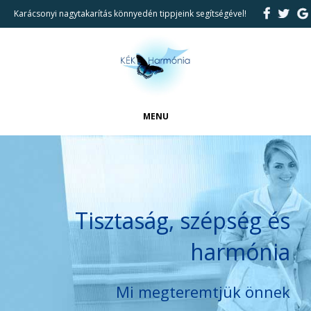
Karácsonyi nagytakarítás könnyedén tippjeink segítségével!
MENU
FŐOLDAL
CIKKEK
BEMUTATKOZÁS
Tisztaság, szépség és
REFERENCIÁK
harmónia
TAKARÍTÁSI SZOLGÁLTATÁSAINK
KAPCSOLAT
Mi megteremtjük önnek
KERESÉS