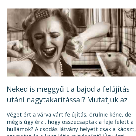
tervezéstől kezdve a...
Neked is meggyűlt a bajod a felújítás
utáni nagytakarítással? Mutatjuk az
okát, és a megoldást!
Véget ért a várva várt felújítás, örülnie kéne, de
mégis úgy érzi, hogy összecsaptak a feje felett a
hullámok? A csodás látvány helyett csak a káoszt