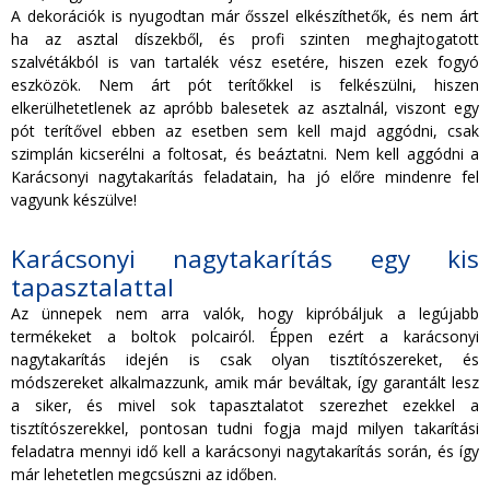
A dekorációk is nyugodtan már ősszel elkészíthetők, és nem árt
ha az asztal díszekből, és profi szinten meghajtogatott
szalvétákból is van tartalék vész esetére, hiszen ezek fogyó
eszközök. Nem árt pót terítőkkel is felkészülni, hiszen
elkerülhetetlenek az apróbb balesetek az asztalnál, viszont egy
pót terítővel ebben az esetben sem kell majd aggódni, csak
szimplán kicserélni a foltosat, és beáztatni. Nem kell aggódni a
Karácsonyi nagytakarítás feladatain, ha jó előre mindenre fel
vagyunk készülve!
Karácsonyi nagytakarítás egy kis
tapasztalattal
Az ünnepek nem arra valók, hogy kipróbáljuk a legújabb
termékeket a boltok polcairól. Éppen ezért a karácsonyi
nagytakarítás idején is csak olyan tisztítószereket, és
módszereket alkalmazzunk, amik már beváltak, így garantált lesz
a siker, és mivel sok tapasztalatot szerezhet ezekkel a
tisztítószerekkel, pontosan tudni fogja majd milyen takarítási
feladatra mennyi idő kell a karácsonyi nagytakarítás során, és így
már lehetetlen megcsúszni az időben.