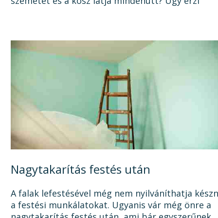
szemetet és a kosz látja mindenütt? Úgy érzi
sosem lesz vége a felújításnak, mert a...
Nagytakarítás festés után
A falak lefestésével még nem nyilváníthatja kész
a festési munkálatokat. Ugyanis vár még önre a
nagytakarítás festés után, ami bár egyszerűnek