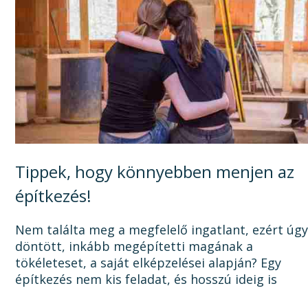
Tippek, hogy könnyebben menjen az
építkezés!
Nem találta meg a megfelelő ingatlant, ezért úg
döntött, inkább megépítetti magának a
tökéleteset, a saját elképzelései alapján? Egy
építkezés nem kis feladat, és hosszú ideig is
elhúzódhat, számtalan dologra oda kell figyelni a