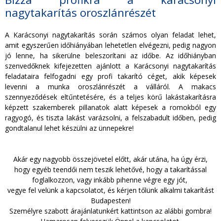
nagytakarítás oroszlánrészét
A Karácsonyi nagytakarítás során számos olyan feladat lehet,
amit egyszerűen időhiányában lehetetlen elvégezni, pedig nagyon
jó lenne, ha sikerülne beleszorítani az időbe. Az időhiányban
szenvedőknek kifejezetten ajánlott a Karácsonyi nagytakarítás
feladataira felfogadni egy profi takarító céget, akik képesek
levenni a munka oroszlánrészét a válláról. A makacs
szennyeződések eltűntetésére, és a teljes körű lakástakarításra
képzett szakemberek pillanatok alatt képesek a romokból egy
ragyogó, és tiszta lakást varázsolni, a felszabadult időben, pedig
gondtalanul lehet készülni az ünnepekre!
Akár egy nagyobb összejövetel előtt, akár utána, ha úgy érzi,
hogy egyéb teendői nem teszik lehetővé, hogy a takarítással
foglalkozzon, vagy inkább pihenne végre egy jót,
vegye fel velünk a kapcsolatot, és kérjen tőlünk alkalmi takarítást
Budapesten!
Személyre szabott árajánlatunkért kattintson az alábbi gombra!