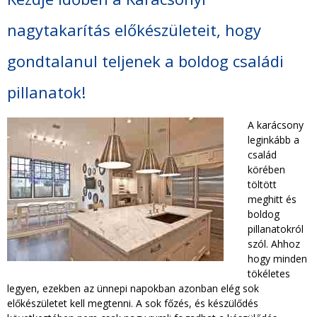
TAKARÍTÁS CÉGEKNEK
nagytakarítás előkészületeit, hogy
TAKARÍTÁSI INTÉZMÉNYEKNEK
gondtalanul teljenek a boldog családi
pillanatok!
A karácsony
leginkább a
család
körében
töltött
meghitt és
boldog
pillanatokról
szól. Ahhoz
hogy minden
tökéletes
legyen, ezekben az ünnepi napokban azonban elég sok
előkészületet kell megtenni. A sok főzés, és készülődés