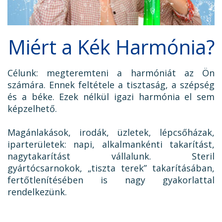
Miért a Kék Harmónia?
Célunk: megteremteni a harmóniát az Ön
számára. Ennek feltétele a tisztaság, a szépség
és a béke. Ezek nélkül igazi harmónia el sem
képzelhető.
Magánlakások, irodák, üzletek, lépcsőházak,
iparterületek: napi, alkalmankénti takarítást,
nagytakarítást vállalunk. Steril
gyártócsarnokok, „tiszta terek” takarításában,
fertőtlenítésében is nagy gyakorlattal
rendelkezünk.