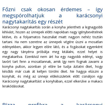
Főzni csak okosan érdemes – így
megspórolhatjuk a karácsonyi
nagytakarítás egy részét
Karácsonyi nagytakarítás során a konyha jelentheti a legnagyobb
kihívást, hiszen az ünnepek előtti napokban nagy igénybevételnek
kitéve, és a folyamatos használat miatt nagyon nehéz tisztán
tartani. Ha nem szeretne az ünnepek végére úszni a mosatlan
edényekben, akkor legyen előre látó, és a fogásokat egyenként
egy nagy tányérra próbálja meg kitálalni, ezzel helyet is
megtakarítva. Ezenkívül nem árt ha egy nagyobb edényt, vagy
lavórt tart fenn a mosatlannak, amik így nem fognak zavarni a
konyha pulton, azonban jó előre be tudja áztatni őket, hogy
később már csak át kelljen törölni őket. Ne hagyja elúszni a
konyhát, és még az ünnepi előkészületek előtt csináljon egy
Karácsonyi nagytakarítást a konyhában, ezzel elkerülve a makacs
lerakódásokat.
Bízza profikra a karácsonyi