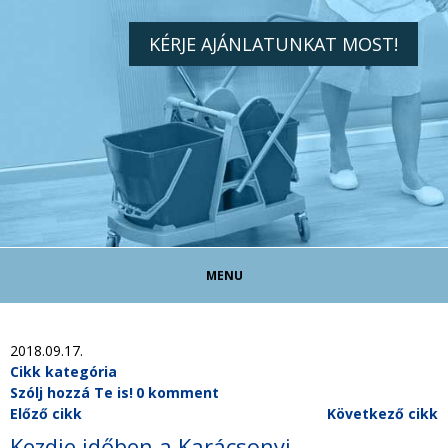
KÉRJE AJÁNLATUNKAT MOST!
MENU
TAKARÍTÓ ÁLLÁS!
2018.09.17.
Cikk kategória
Szólj hozzá Te is!
0 komment
TAKARÍTÁS MAGÁNSZEMÉLYEKNEK
Előző cikk
Következő cikk
Kezdje időben a Karácsonyi