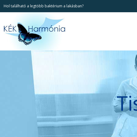
Hol található a legtöbb baktérium a lakásban?
Ti