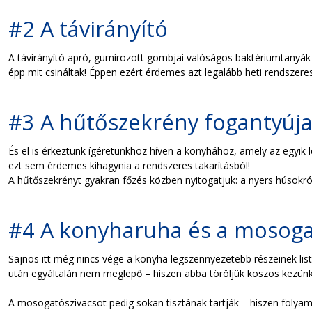
#2 A távirányító
A távirányító apró, gumírozott gombjai valóságos baktériumtanyák l
épp mit csináltak! Éppen ezért érdemes azt legalább heti rendszeress
#3 A hűtőszekrény fogantyúj
És el is érkeztünk ígéretünkhöz híven a konyhához, amely az egyik 
ezt sem érdemes kihagynia a rendszeres takarításból!
A hűtőszekrényt gyakran főzés közben nyitogatjuk: a nyers húsokró
#4 A konyharuha és a mosoga
Sajnos itt még nincs vége a konyha legszennyezetebb részeinek li
után egyáltalán nem meglepő – hiszen abba töröljük koszos kezünk
A mosogatószivacsot pedig sokan tisztának tartják – hiszen folyam