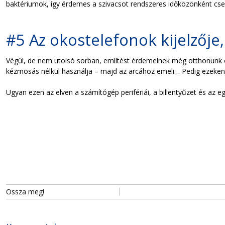
baktériumok, így érdemes a szivacsot rendszeres időközönként cse
#5 Az okostelefonok kijelzője,
Végül, de nem utolsó sorban, említést érdemelnek még otthonunk 
kézmosás nélkül használja – majd az arcához emeli… Pedig ezeken a k
Ugyan ezen az elven a számítógép perifériái, a billentyűzet és az e
Ossza meg!