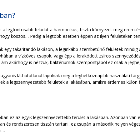
sban?
n a legfontosabb feladat a harmonikus, tiszta környezet megteremtése
, hogy koszos… Pedig a legtöbb esetben éppen az ilyen felületeken te
k egy takarítandó lakáson, a leginkább szembetűnő felületek mindig a n
yhában a vízköves csapok, vagy épp a lerakódott zsíros szennyeződés a
, ám akárhogy is nézzük, baktériumok szempontjából ez csak a jéghe
ugyanis láthatatlanul lapulnak meg a leghétköznapibb használati tár
ek a legszennyezetebb felületek a lakásában, amikre érdemes külön f
alóban ez az egyik legszennyezettebb terület a lakásban. Azonban van 
san és rendszeresen tisztán tartani, ez csupán a második helyen végez
za…