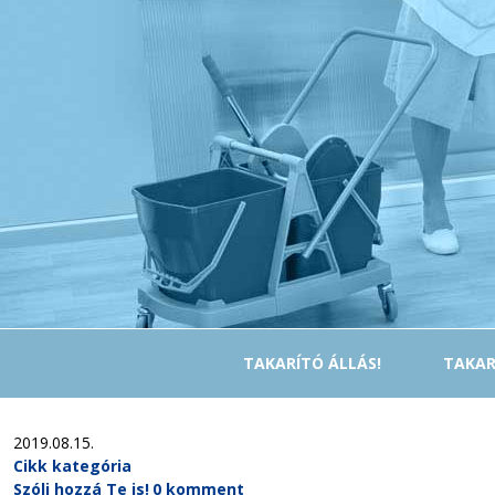
TAKARÍTÓ ÁLLÁS!
TAKAR
2019.08.15.
Cikk kategória
Szólj hozzá Te is!
0 komment