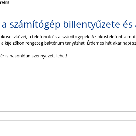
rélni!
 a számítógép billentyűzete és
okoseszközei, a telefonok és a számítógépek. Az okostelefont a mai
ijelzőkön rengeteg baktérium tanyázhat! Érdemes hát akár napi szinten
gér is hasonlóan szennyezett lehet!