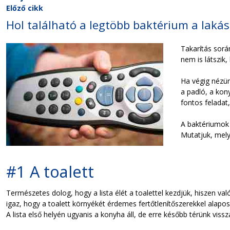
Előző cikk
Hol található a legtöbb baktérium a laká
Takarítás sorá
nem is látszik
Ha végig nézün
a padló, a kon
fontos feladat
A baktériumok 
Mutatjuk, mely
#1 A toalett
Természetes dolog, hogy a lista élét a toalettel kezdjük, hiszen v
igaz, hogy a toalett környékét érdemes fertőtlenítőszerekkel alapo
A lista első helyén ugyanis a konyha áll, de erre később térünk viss