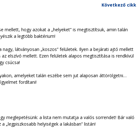
Következő cikk
 mellett, hogy azokat a „helyeket” is megtisztítsuk, amin talán
nyészik a legtöbb baktérium!
agy, látványosan „koszos” felületek. Ilyen a bejárati ajtó mellett
z elszívó mellett. Ezen felületek alapos megtisztítása is rendkívül
gy csúcsa!
gyakon, amelyeket talán eszébe sem jut alaposan áttörölgetni…
igyelmet fordítani!
egy meglepetésünk: a lista nem mutatja a valós sorrendet! Bár való
 a „legpiszkosabb helyiségek a lakásban” listán!