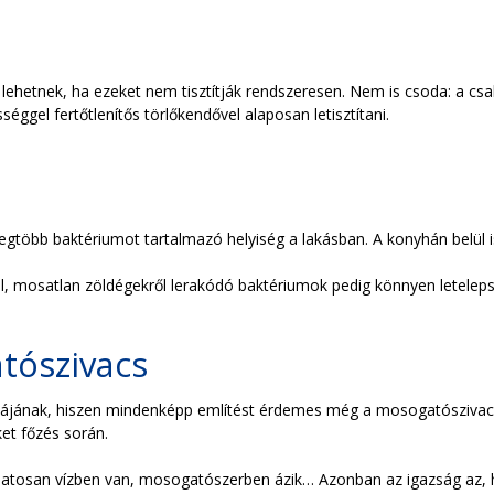
ehetnek, ha ezeket nem tisztítják rendszeresen. Nem is csoda: a csalá
éggel fertőtlenítős törlőkendővel alaposan letisztítani.
a
legtöbb baktériumot tartalmazó helyiség a lakásban. A konyhán belül i
l, mosatlan zöldégekről lerakódó baktériumok pedig könnyen leteleps
tószivacs
stájának, hiszen mindenképp említést érdemes még a mosogatószivacs 
et főzés során.
atosan vízben van, mosogatószerben ázik… Azonban az igazság az, hog