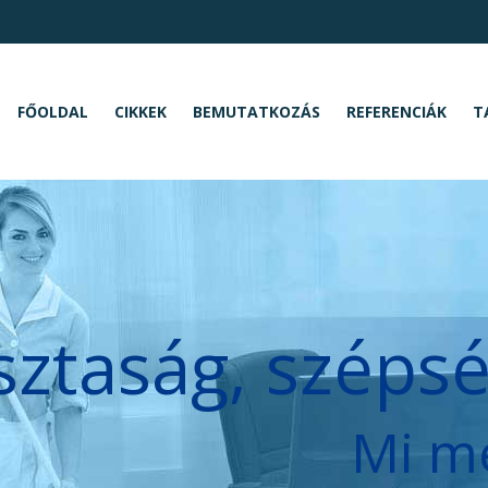
FŐOLDAL
CIKKEK
BEMUTATKOZÁS
REFERENCIÁK
T
sztaság, széps
Mi m