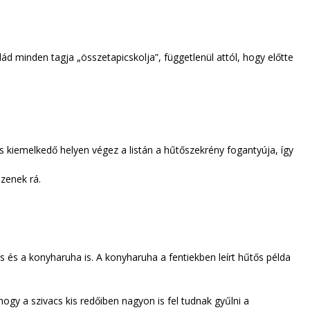
d minden tagja „összetapicskolja”, függetlenül attól, hogy előtte
s kiemelkedő helyen végez a listán a hűtőszekrény fogantyúja, így
zenek rá.
és a konyharuha is. A konyharuha a fentiekben leírt hűtős példa
y a szivacs kis redőiben nagyon is fel tudnak gyűlni a