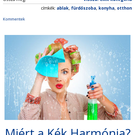
címkék:
ablak
,
fürdőszoba
,
konyha
,
otthon
Kommentek
Miért a Kék Harmónia?