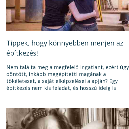
Tippek, hogy könnyebben menjen az
építkezés!
Nem találta meg a megfelelő ingatlant, ezért úg
döntött, inkább megépítetti magának a
tökéleteset, a saját elképzelései alapján? Egy
építkezés nem kis feladat, és hosszú ideig is
elhúzódhat, számtalan dologra oda kell figyelni a
tervezéstől kezdve a...