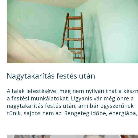
Nagytakarítás festés után
A falak lefestésével még nem nyilváníthatja kész
a festési munkálatokat. Ugyanis vár még önre a
nagytakarítás festés után, ami bár egyszerűnek
tűnik, sajnos nem az. Rengeteg időbe, energiába,
tisztítószerbe is kerülhet, mire megszabadul a...