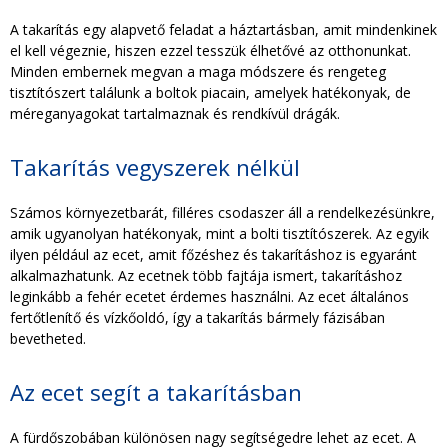
A takarítás egy alapvető feladat a háztartásban, amit mindenkinek
el kell végeznie, hiszen ezzel tesszük élhetővé az otthonunkat.
Minden embernek megvan a maga módszere és rengeteg
tisztítószert találunk a boltok piacain, amelyek hatékonyak, de
méreganyagokat tartalmaznak és rendkívül drágák.
Takarítás vegyszerek nélkül
Számos környezetbarát, filléres csodaszer áll a rendelkezésünkre,
amik ugyanolyan hatékonyak, mint a bolti tisztítószerek. Az egyik
ilyen például az ecet, amit főzéshez és takarításhoz is egyaránt
alkalmazhatunk. Az ecetnek több fajtája ismert, takarításhoz
leginkább a fehér ecetet érdemes használni. Az ecet általános
fertőtlenítő és vízkőoldó, így a takarítás bármely fázisában
bevetheted.
Az ecet segít a takarításban
A fürdőszobában különösen nagy segítségedre lehet az ecet. A