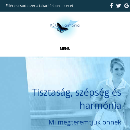
Filléres csodaszer a takarításban: az ecet
MENU
FŐOLDAL
CIKKEK
BEMUTATKOZÁS
Tisztaság, szépség és
REFERENCIÁK
harmónia
TAKARÍTÁSI SZOLGÁLTATÁSAINK
KAPCSOLAT
Mi megteremtjük önnek
KERESÉS