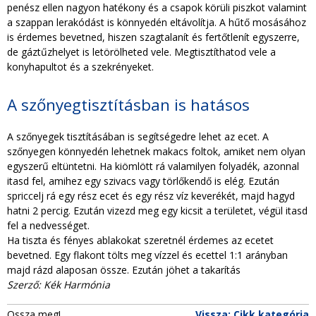
penész ellen nagyon hatékony és a csapok körüli piszkot valamint
a szappan lerakódást is könnyedén eltávolítja. A hűtő mosásához
is érdemes bevetned, hiszen szagtalanít és fertőtlenít egyszerre,
de gáztűzhelyet is letörölheted vele. Megtisztíthatod vele a
konyhapultot és a szekrényeket.
A szőnyegtisztításban is hatásos
A szőnyegek tisztításában is segítségedre lehet az ecet. A
szőnyegen könnyedén lehetnek makacs foltok, amiket nem olyan
egyszerű eltüntetni. Ha kiömlött rá valamilyen folyadék, azonnal
itasd fel, amihez egy szivacs vagy törlőkendő is elég. Ezután
spriccelj rá egy rész ecet és egy rész víz keverékét, majd hagyd
hatni 2 percig. Ezután vizezd meg egy kicsit a területet, végül itasd
fel a nedvességet.
Ha tiszta és fényes ablakokat szeretnél érdemes az ecetet
bevetned. Egy flakont tölts meg vízzel és ecettel 1:1 arányban
majd rázd alaposan össze. Ezután jöhet a takarítás
Szerző: Kék Harmónia
Ossza meg!
Vissza: Cikk kategória