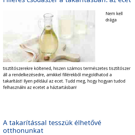
TAKARÍTÁS CÉGEKNEK
Nem kell
drága
TAKARÍTÁSI INTÉZMÉNYEKNEK
tisztítószerekre költened, hiszen számos természetes tisztítószer
áll a rendelkezésedre, amikkel fillérekből megoldhatod a
takarítást! Ilyen például az ecet. Tudd meg, hogy hogyan tudod
felhasználni az ecetet a háztartásban!
A takarítással tesszük élhetővé
otthonunkat