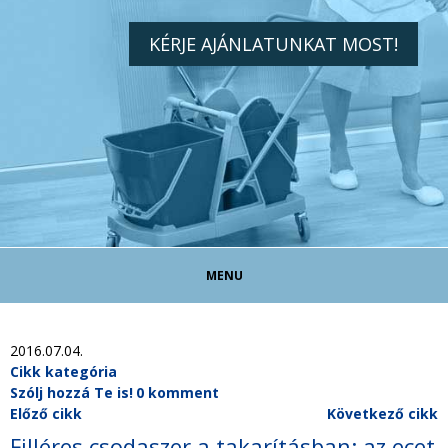
KÉRJE AJÁNLATUNKAT MOST!
MENU
TAKARÍTÓ ÁLLÁS!
2016.07.04.
Cikk kategória
Szólj hozzá Te is!
0 komment
TAKARÍTÁS MAGÁNSZEMÉLYEKNEK
Előző cikk
Következő cikk
Filléres csodaszer a takarításban: az ecet