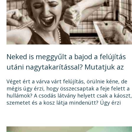
Neked is meggyűlt a bajod a felújítás
utáni nagytakarítással? Mutatjuk az
okát, és a megoldást!
Véget ért a várva várt felújítás, örülnie kéne, de
mégis úgy érzi, hogy összecsaptak a feje felett a
hullámok? A csodás látvány helyett csak a káoszt
szemetet és a kosz látja mindenütt? Úgy érzi
sosem lesz vége a felújításnak, mert a...