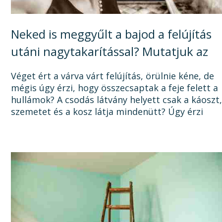
Neked is meggyűlt a bajod a felújítás
utáni nagytakarítással? Mutatjuk az
okát, és a megoldást!
Véget ért a várva várt felújítás, örülnie kéne, de
mégis úgy érzi, hogy összecsaptak a feje felett a
hullámok? A csodás látvány helyett csak a káoszt
szemetet és a kosz látja mindenütt? Úgy érzi
sosem lesz vége a felújításnak, mert a...