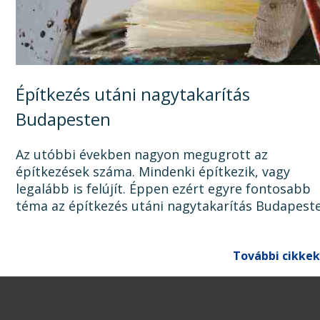
Építkezés utáni nagytakarítás
Budapesten
Az utóbbi években nagyon megugrott az
építkezések száma. Mindenki építkezik, vagy
legalább is felújít. Éppen ezért egyre fontosabb
téma az építkezés utáni nagytakarítás Budapest
Ugyanis, ha az épület, lakás, ház, iroda, vagy bár
egyéb épület...
További cikkek