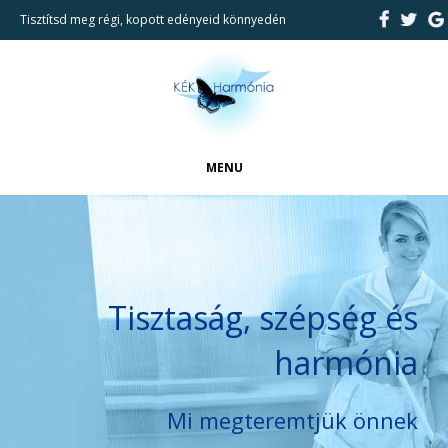
Tisztítsd meg régi, kopott edényeid könnyedén
MENU
FŐOLDAL
CIKKEK
BEMUTATKOZÁS
Tisztaság, szépség és
REFERENCIÁK
harmónia
TAKARÍTÁSI SZOLGÁLTATÁSAINK
KAPCSOLAT
Mi megteremtjük önnek
KERESÉS