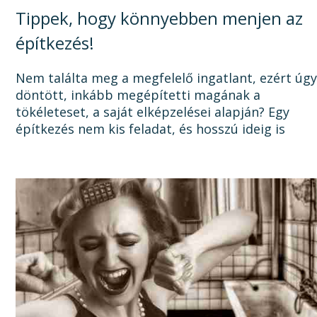
Tippek, hogy könnyebben menjen az
építkezés!
Nem találta meg a megfelelő ingatlant, ezért úg
döntött, inkább megépítetti magának a
tökéleteset, a saját elképzelései alapján? Egy
építkezés nem kis feladat, és hosszú ideig is
elhúzódhat, számtalan dologra oda kell figyelni a
tervezéstől kezdve a...