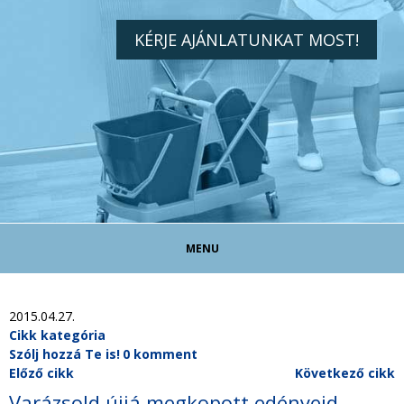
KÉRJE AJÁNLATUNKAT MOST!
MENU
TAKARÍTÓ ÁLLÁS!
2015.04.27.
Cikk kategória
Szólj hozzá Te is!
0 komment
TAKARÍTÁS MAGÁNSZEMÉLYEKNEK
Előző cikk
Következő cikk
Varázsold újjá megkopott edényeid