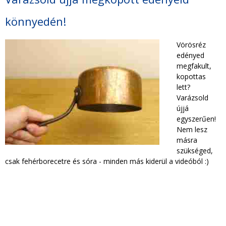
TAKARÍTÁS CÉGEKNEK
könnyedén!
TAKARÍTÁSI INTÉZMÉNYEKNEK
Vörösréz
edényed
megfakult,
kopottas
lett?
Varázsold
újjá
egyszerűen!
Nem lesz
másra
szükséged,
csak fehérborecetre és sóra - minden más kiderül a videóból :)