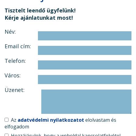
Tisztelt leendő ügyfelünk!
Kérje ajánlatunkat most!
Név:
Email cím:
Telefon:
Város:
Üzenet:
Az
adatvédelmi nyilatkozatot
elolvastam és
elfogadom
Hozzájárulok, hogy a weboldal kapcsolatfelvétel