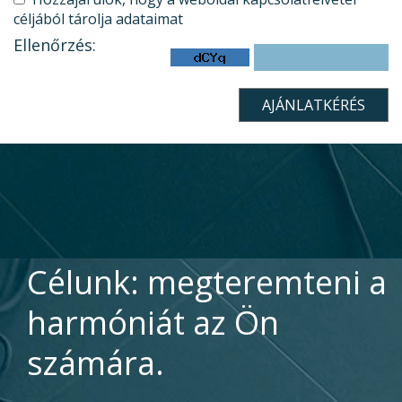
céljából tárolja adataimat
Ellenőrzés:
Célunk: megteremteni a
harmóniát az Ön
számára.