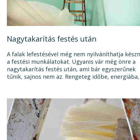
Nagytakarítás festés után
A falak lefestésével még nem nyilváníthatja kész
a festési munkálatokat. Ugyanis vár még önre a
nagytakarítás festés után, ami bár egyszerűnek
tűnik, sajnos nem az. Rengeteg időbe, energiába,
tisztítószerbe is kerülhet, mire megszabadul a...