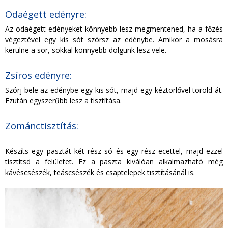
Odaégett edényre:
Az odaégett edényeket könnyebb lesz megmentened, ha a főzés
végeztével egy kis sót szórsz az edénybe. Amikor a mosásra
kerülne a sor, sokkal könnyebb dolgunk lesz vele.
Zsíros edényre:
Szórj bele az edénybe egy kis sót, majd egy kéztörlővel töröld át.
Ezután egyszerűbb lesz a tisztítása.
Zománctisztítás:
Készíts egy pasztát két rész só és egy rész ecettel, majd ezzel
tisztítsd a felületet. Ez a paszta kiválóan alkalmazható még
kávéscsészék, teáscsészék és csaptelepek tisztításánál is.