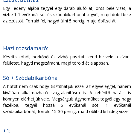
Egy edény aljába tegyél egy darab alufóliát, önts bele vizet, a
vízbe 1-1 evőkanál sót és szódabikarbónát tegyél, majd dobd bele
az ezüstöt. Forrald fel, hagyd állni 5 percig, majd öblítsd át.
Házi rozsdamaró:
Készíts sóból, borkőből és vízből pasztát, kend be vele a kívánt
felületet, hagyd megszáradni, majd töröld át alaposan.
Só + Szódabikarbóna:
A hűtőt nem csak hogy tisztíthatjuk ezzel az egyveleggel, hanem
kiválóan alkalmazható szagtalanításra is. A fehérítő hatást is
könnyen elérhetjük vele. Megsárgult ágyneműket tegyél egy nagy
fazékba, tegyél hozzá 5 evőkanál sót, 1 evőkanál
szódabikarbónát, forrald 15-30 percig, majd öblítsd ki hideg vízzel.
+1: