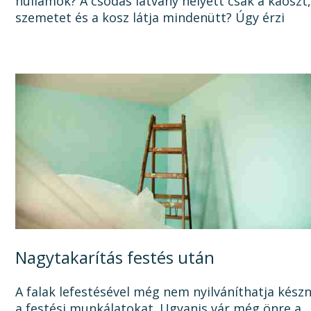
hullámok? A csodás látvány helyett csak a káoszt
szemetet és a kosz látja mindenütt? Úgy érzi
sosem lesz vége a felújításnak, mert a...
Nagytakarítás festés után
A falak lefestésével még nem nyilváníthatja kész
a festési munkálatokat. Ugyanis vár még önre a