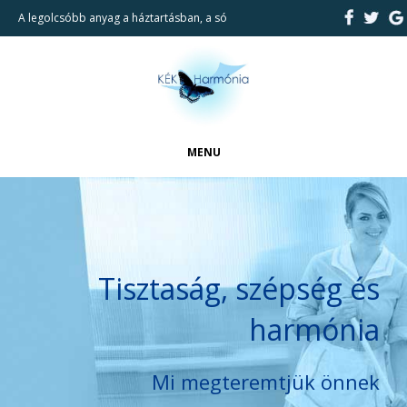
A legolcsóbb anyag a háztartásban, a só
MENU
FŐOLDAL
CIKKEK
BEMUTATKOZÁS
Tisztaság, szépség és
REFERENCIÁK
harmónia
TAKARÍTÁSI SZOLGÁLTATÁSAINK
KAPCSOLAT
Mi megteremtjük önnek
KERESÉS