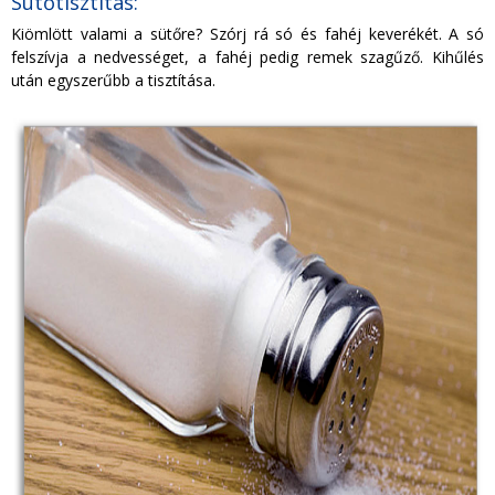
Sütőtisztítás:
Kiömlött valami a sütőre? Szórj rá só és fahéj keverékét. A só
felszívja a nedvességet, a fahéj pedig remek szagűző. Kihűlés
után egyszerűbb a tisztítása.