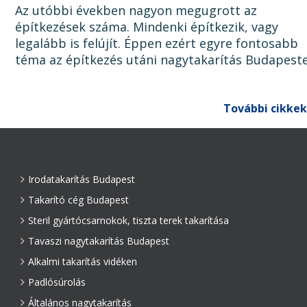
Az utóbbi években nagyon megugrott az
építkezések száma. Mindenki építkezik, vagy
legalább is felújít. Éppen ezért egyre fontosabb
téma az építkezés utáni nagytakarítás Budapest
Ugyanis, ha az épület, lakás, ház, iroda, vagy bár
egyéb épület...
További cikkek
Irodatakarítás Budapest
Takarító cég Budapest
Steril gyártócsarnokok, tiszta terek takarítása
Tavaszi nagytakarítás Budapest
Alkalmi takarítás vidéken
Padlósúrolás
Általános nagytakarítás