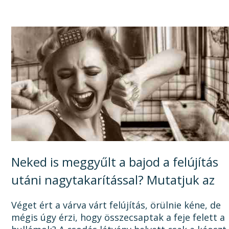
elhúzódhat, számtalan dologra oda kell figyelni a
tervezéstől kezdve a...
Neked is meggyűlt a bajod a felújítás
utáni nagytakarítással? Mutatjuk az
okát, és a megoldást!
Véget ért a várva várt felújítás, örülnie kéne, de
mégis úgy érzi, hogy összecsaptak a feje felett a