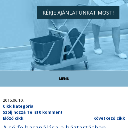
KÉRJE AJÁNLATUNKAT MOST!
MENU
TAKARÍTÓ ÁLLÁS!
2015.06.10.
Cikk kategória
Szólj hozzá Te is!
0 komment
TAKARÍTÁS MAGÁNSZEMÉLYEKNEK
Előző cikk
Következő cikk
A só felhasználása a háztartásban