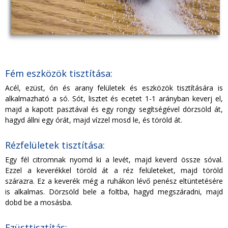
Fém eszközök tisztítása:
Acél, ezüst, ón és arany felületek és eszközök tisztítására is
alkalmazható a só. Sót, lisztet és ecetet 1-1 arányban keverj el,
majd a kapott pasztával és egy rongy segítségével dörzsöld át,
hagyd állni egy órát, majd vízzel mosd le, és töröld át.
Rézfelületek tisztítása:
Egy fél citromnak nyomd ki a levét, majd keverd össze sóval.
Ezzel a keverékkel töröld át a réz felületeket, majd töröld
szárazra. Ez a keverék még a ruhákon lévő penész eltüntetésére
is alkalmas. Dörzsöld bele a foltba, hagyd megszáradni, majd
dobd be a mosásba.
Ezüsttisztítás: