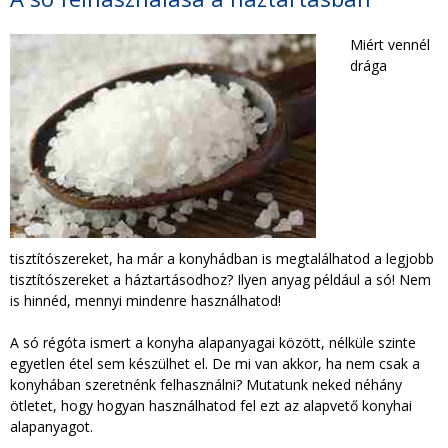
TAKARÍTÁS CÉGEKNEK
Miért vennél
drága
TAKARÍTÁSI INTÉZMÉNYEKNEK
tisztítószereket, ha már a konyhádban is megtalálhatod a legjobb
tisztítószereket a háztartásodhoz? Ilyen anyag például a só! Nem
is hinnéd, mennyi mindenre használhatod!
A só régóta ismert a konyha alapanyagai között, nélküle szinte
egyetlen étel sem készülhet el. De mi van akkor, ha nem csak a
konyhában szeretnénk felhasználni? Mutatunk neked néhány
ötletet, hogy hogyan használhatod fel ezt az alapvető konyhai
alapanyagot.