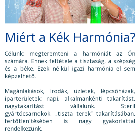
Miért a Kék Harmónia?
Célunk: megteremteni a harmóniát az Ön
számára. Ennek feltétele a tisztaság, a szépség
és a béke. Ezek nélkül igazi harmónia el sem
képzelhető.
Magánlakások, irodák, üzletek, lépcsőházak,
iparterületek: napi, alkalmankénti takarítást,
nagytakarítást vállalunk. Steril
gyártócsarnokok, „tiszta terek” takarításában,
fertőtlenítésében is nagy gyakorlattal
rendelkezünk.