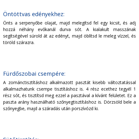
Öntöttvas edényekhez:
Önts a serpenyőbe olajat, majd melegítsd fel egy kicsit, és adj
hozzá néhány evőkanál durva sót. A kialakult masszának
segítségével súrold át az edényt, majd öblítsd le meleg vízzel, és
töröld szárazra.
Fürdőszobai csempére:
A zománctisztításhoz alkalmazott pasztát kisebb változtatással
alkalmazhatunk csempe tisztításhoz is. 4 rész ecethez tegyél 1
rész sót, és tisztítsd meg ezzel a pasztával a kívánt felületet. Ez a
paszta arány használható szőnyegtisztításhoz is. Dörzsöld bele a
szőnyegbe, majd a száradás után porszívózd ki.