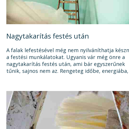
Nagytakarítás festés után
A falak lefestésével még nem nyilváníthatja kész
a festési munkálatokat. Ugyanis vár még önre a
nagytakarítás festés után, ami bár egyszerűnek
tűnik, sajnos nem az. Rengeteg időbe, energiába,
tisztítószerbe is kerülhet, mire megszabadul a...