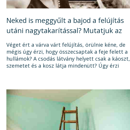
Neked is meggyűlt a bajod a felújítás
utáni nagytakarítással? Mutatjuk az
okát, és a megoldást!
Véget ért a várva várt felújítás, örülnie kéne, de
mégis úgy érzi, hogy összecsaptak a feje felett a
hullámok? A csodás látvány helyett csak a káoszt
szemetet és a kosz látja mindenütt? Úgy érzi
sosem lesz vége a felújításnak, mert a...