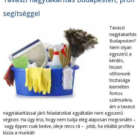
TAKARÍTÁS CÉGEKNEK
segítséggel
TAKARÍTÁSI INTÉZMÉNYEKNEK
Tavaszi
nagytakarítás
Budapesten?
Nem olyan
egyszerű a
kérdés,
hiszen
otthonunk
tisztasága
kiemelten
fontos
számunkra,
ám a tavaszi
nagytakarítással járó feladatotkat egyáltalán nem egyszerű
végezni. Ha úgy érzi, hogy nem tudja elég alaposan megcsinálni –
vagy éppen csak kedve, ideje nincs rá – jobb, ha inkább profikra
bízza a munkát!