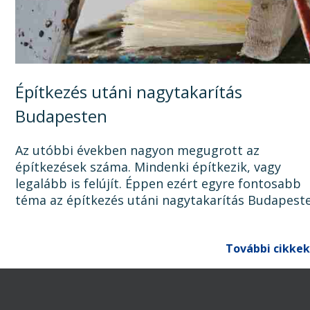
Építkezés utáni nagytakarítás
Budapesten
Az utóbbi években nagyon megugrott az
építkezések száma. Mindenki építkezik, vagy
legalább is felújít. Éppen ezért egyre fontosabb
téma az építkezés utáni nagytakarítás Budapest
Ugyanis, ha az épület, lakás, ház, iroda, vagy bár
egyéb épület...
További cikkek