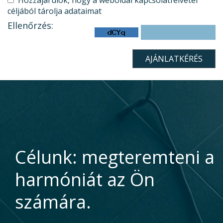
Hozzájárulok, hogy a weboldal kapcsolatfelvétel
céljából tárolja adataimat
Ellenőrzés:
Célunk: megteremteni a
harmóniát az Ön
számára.