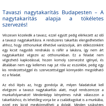
Tavaszi nagytakarítás Budapesten – A
nagytakarítás alapja a tökéletes
szervezés!
Vészesen közeledik a tavasz, ezzel együtt pedig elérkezett az idő
a tavaszi nagytakarításra. A rendszeres takarítás elengedhetetlen
ahhoz, hogy otthonunkat élhetővé varázsoljuk, ám időközönként
egy kicsit nagyobb rendrakás is ráfér a lakásra, így nem árt
nagytakarítást végezni az otthonunkban. Ez a feladat nem
végezhető kapkodással, hiszen komoly szervezést igényel, és
általában nem egy kellemes nap jut róla az eszünkbe, pedig egy
kis rendezettséggel és szervezettséggel könnyedén megoldható
ez a feladat.
Az első lépés az, hogy gondolja át, milyen faladatokat kell
elvégezni a tavaszi nagytakarítás alatt, majd rendszerezze a
munkafolyamatot! Mindenképp kényelmes ruhát válasszon a
takarításhoz, és lehetőleg vonja be a családtagokat is a munkába,
ezzel egy kicsit megkönnyítheti a dolgát. Minden szükséges