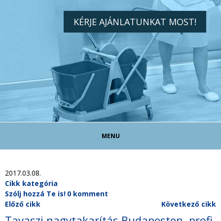
KÉRJE AJÁNLATUNKAT MOST!
MENU
TAKARÍTÓ ÁLLÁS!
2017.03.08.
Cikk kategória
Szólj hozzá Te is!
0 komment
TAKARÍTÁS MAGÁNSZEMÉLYEKNEK
Előző cikk
Következő cikk
Tavaszi nagytakarítás Budapesten, profi