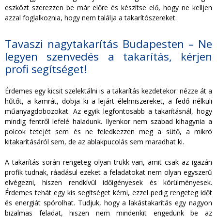
eszközt szerezzen be már előre és készítse elő, hogy ne kelljen
azzal foglalkoznia, hogy nem találja a takarítószereket.
Tavaszi nagytakarítás Budapesten – Ne
legyen szenvedés a takarítás, kérjen
profi segítséget!
Érdemes egy kicsit szelektálni is a takarítás kezdetekor: nézze át a
hűtőt, a kamrát, dobja ki a lejárt élelmiszereket, a fedő nélküli
műanyagdobozokat. Az egyik legfontosabb a takarításnál, hogy
mindig fentről lefelé haladunk. Ilyenkor nem szabad kihagynia a
polcok tetejét sem és ne feledkezzen meg a sütő, a mikró
kitakarításáról sem, de az ablakpucolás sem maradhat ki.
A takarítás során rengeteg olyan trükk van, amit csak az igazán
profik tudnak, ráadásul ezeket a feladatokat nem olyan egyszerű
elvégezni, hiszen rendkívül időigényesek és körülményesek.
Érdemes tehát egy kis segítséget kérni, ezzel pedig rengeteg időt
és energiát spórolhat. Tudjuk, hogy a lakástakarítás egy nagyon
bizalmas feladat, hiszen nem mindenkit engedünk be az