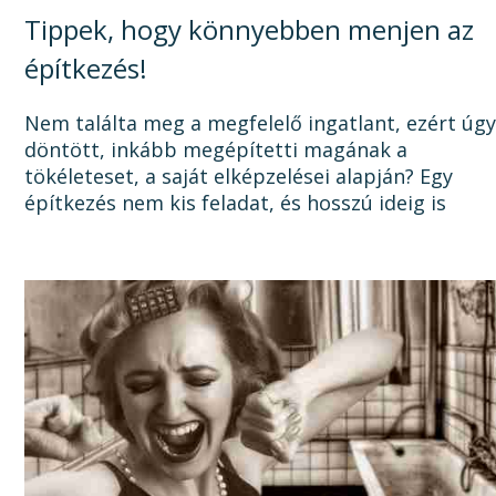
Tippek, hogy könnyebben menjen az
építkezés!
Nem találta meg a megfelelő ingatlant, ezért úg
döntött, inkább megépítetti magának a
tökéleteset, a saját elképzelései alapján? Egy
építkezés nem kis feladat, és hosszú ideig is
elhúzódhat, számtalan dologra oda kell figyelni a
tervezéstől kezdve a...