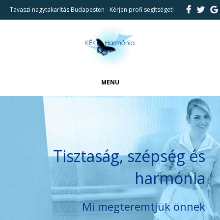
Tavaszi nagytakarítás Budapesten - Kérjen profi segítséget!
MENU
FŐOLDAL
CIKKEK
BEMUTATKOZÁS
Tisztaság, szépség és
REFERENCIÁK
harmónia
TAKARÍTÁSI SZOLGÁLTATÁSAINK
KAPCSOLAT
Mi megteremtjük önnek
KERESÉS