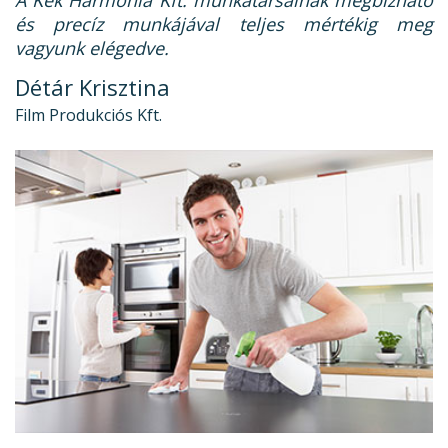
A Kék Harmónia Kft. munkatársainak megbízható
és precíz munkájával teljes mértékig meg
vagyunk elégedve.
Détár Krisztina
Film Produkciós Kft.