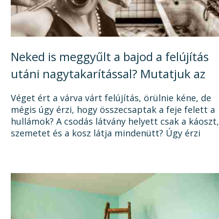
Neked is meggyűlt a bajod a felújítás
utáni nagytakarítással? Mutatjuk az
okát, és a megoldást!
Véget ért a várva várt felújítás, örülnie kéne, de
mégis úgy érzi, hogy összecsaptak a feje felett a
hullámok? A csodás látvány helyett csak a káoszt
szemetet és a kosz látja mindenütt? Úgy érzi
sosem lesz vége a felújításnak, mert a...