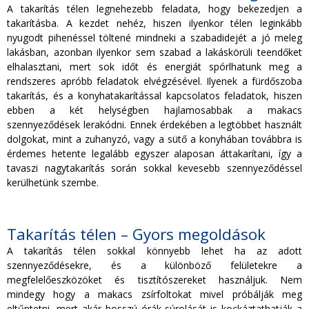
A takarítás télen legnehezebb feladata, hogy bekezedjen a
takarításba. A kezdet nehéz, hiszen ilyenkor télen leginkább
nyugodt pihenéssel töltené mindneki a szabadidejét a jó meleg
lakásban, azonban ilyenkor sem szabad a lakáskörüli teendőket
elhalasztani, mert sok időt és energiát spórlhatunk meg a
rendszeres apróbb feladatok elvégzésével. Ilyenek a fürdőszoba
takarítás, és a konyhatakarítással kapcsolatos feladatok, hiszen
ebben a két helységben hajlamosabbak a makacs
szennyeződések lerakódni. Ennek érdekében a legtöbbet használt
dolgokat, mint a zuhanyzó, vagy a sütő a konyhában továbbra is
érdemes hetente legalább egyszer alaposan áttakarítani, így a
tavaszi nagytakarítás során sokkal kevesebb szennyeződéssel
kerülhetünk szembe.
Takarítás télen – Gyors megoldások
A takarítás télen sokkal könnyebb lehet ha az adott
szennyeződésekre, és a különböző felületekre a
megfelelőeszközöket és tisztítószereket használjuk. Nem
mindegy hogy a makacs zsírfoltokat mivel próbálják meg
eltűntetni, mert akár hosszú órák súrolását is kockáztathatják a