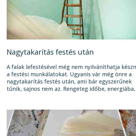
Nagytakarítás festés után
A falak lefestésével még nem nyilváníthatja kész
a festési munkálatokat. Ugyanis vár még önre a
nagytakarítás festés után, ami bár egyszerűnek
tűnik, sajnos nem az. Rengeteg időbe, energiába,
tisztítószerbe is kerülhet, mire megszabadul a...