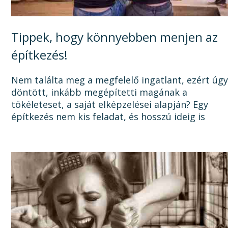
Tippek, hogy könnyebben menjen az
építkezés!
Nem találta meg a megfelelő ingatlant, ezért úg
döntött, inkább megépítetti magának a
tökéleteset, a saját elképzelései alapján? Egy
építkezés nem kis feladat, és hosszú ideig is
elhúzódhat, számtalan dologra oda kell figyelni a
tervezéstől kezdve a...