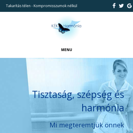
Takarítás télen - Kompromisszumok nélkül
MENU
FŐOLDAL
CIKKEK
BEMUTATKOZÁS
Tisztaság, szépség és
REFERENCIÁK
harmónia
TAKARÍTÁSI SZOLGÁLTATÁSAINK
KAPCSOLAT
Mi megteremtjük önnek
KERESÉS