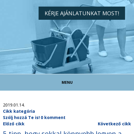
KÉRJE AJÁNLATUNKAT MOST!
MENU
TAKARÍTÓ ÁLLÁS!
2019.01.14.
Cikk kategória
Szólj hozzá Te is!
0 komment
TAKARÍTÁS MAGÁNSZEMÉLYEKNEK
Előző cikk
Következő cikk
5 tipp, hogy sokkal könnyebb legyen a