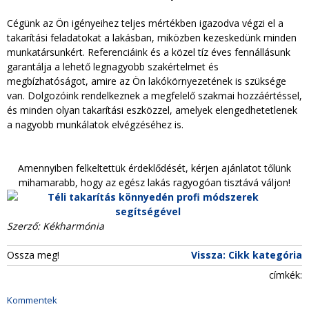
Cégünk az Ön igényeihez teljes mértékben igazodva végzi el a
takarítási feladatokat a lakásban, miközben kezeskedünk minden
munkatársunkért. Referenciáink és a közel tíz éves fennállásunk
garantálja a lehető legnagyobb szakértelmet és
megbízhatóságot, amire az Ön lakókörnyezetének is szüksége
van. Dolgozóink rendelkeznek a megfelelő szakmai hozzáértéssel,
és minden olyan takarítási eszközzel, amelyek elengedhetetlenek
a nagyobb munkálatok elvégzéséhez is.
Amennyiben felkeltettük érdeklődését, kérjen ajánlatot tőlünk
mihamarabb, hogy az egész lakás ragyogóan tisztává váljon!
Szerző: Kékharmónia
Ossza meg!
Vissza: Cikk kategória
címkék:
Kommentek