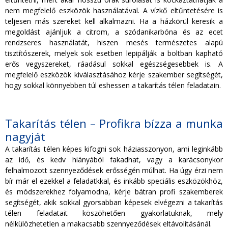
nem megfelelő eszközök használatával. A vízkő eltűntetésére is
teljesen más szereket kell alkalmazni. Ha a házkörül keresik a
megoldást ajánljuk a citrom, a szódanikarbóna és az ecet
rendzseres használatát, hiszen mesés természetes alapú
tisztítószerek, melyek sok esetben lepipálják a boltban kapható
erős vegyszereket, ráadásul sokkal egészségesebbek is. A
megfelelő eszközök kiválasztásához kérje szakember segítségét,
hogy sokkal könnyebben túl eshessen a takarítás télen feladatain.
Takarítás télen – Profikra bízza a munka
nagyját
A takarítás télen képes kifogni sok háziasszonyon, ami leginkább
az idő, és kedv hiányából fakadhat, vagy a karácsonykor
felhalmozott szennyeződések erősségén múlhat. Ha úgy érzi nem
bír már el ezekkel a feladatkkal, és inkább speciális eszközökhöz,
és módszerekhez folyamodna, kérje bátran profi szakemberek
segítségét, akik sokkal gyorsabban képesek elvégezni a takarítás
télen feladatait köszöhetően gyakorlatuknak, mely
nélkülözhetetlen a makacsabb szennyeződések eltávolításánál.