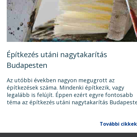
Építkezés utáni nagytakarítás
Budapesten
Az utóbbi években nagyon megugrott az
építkezések száma. Mindenki építkezik, vagy
legalább is felújít. Éppen ezért egyre fontosabb
téma az építkezés utáni nagytakarítás Budapest
Ugyanis, ha az épület, lakás, ház, iroda, vagy bár
egyéb épület...
További cikkek