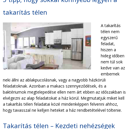
TAKARÍTÁS CÉGEKNEK
takarítás télen
TAKARÍTÁSI INTÉZMÉNYEKNEK
A takarítás
télen nem
egyszerű
feladat,
hiszen a
hideg időben
nem túl sok
kedve van az
embernek
neki állni az ablakpucolásnak, vagy a nagyobb házkörüli
feladatoknak. Azonban a makacs szennyeződések, és a
baktériumok megtelepedése ellen nem árt ebben az időszakban is
elvégezni az alap feladatokat a ház körül. Megmutatjuk miket kell
a takarítás télen feladatai közé mindenképpen felvenni ahhoz,
hogy tavasszal ne kelljen heteket a ház rendbetételével töltenie.
Takarítás télen – Kezdeti nehézségek