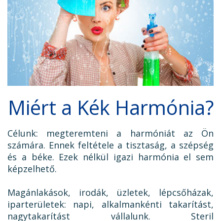
TAKARÍTÁS CÉGEKNEK
TAKARÍTÁSI INTÉZMÉNYEKNEK
Miért a Kék Harmónia?
Célunk: megteremteni a harmóniát az Ön
számára. Ennek feltétele a tisztaság, a szépség
és a béke. Ezek nélkül igazi harmónia el sem
képzelhető.
Magánlakások, irodák, üzletek, lépcsőházak,
iparterületek: napi, alkalmankénti takarítást,
nagytakarítást vállalunk. Steril