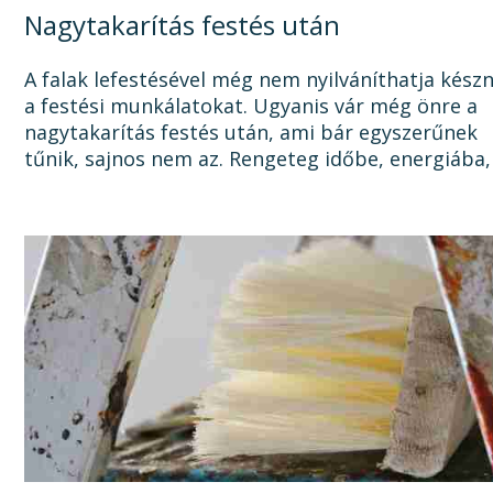
Nagytakarítás festés után
A falak lefestésével még nem nyilváníthatja kész
a festési munkálatokat. Ugyanis vár még önre a
nagytakarítás festés után, ami bár egyszerűnek
tűnik, sajnos nem az. Rengeteg időbe, energiába,
tisztítószerbe is kerülhet, mire megszabadul a...