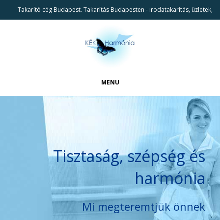
Takarító cég Budapest. Takarítás Budapesten - irodatakarítás, üzletek,
lépcsőháztakarítás, iparterületek takarítás.
MENU
FŐOLDAL
CIKKEK
BEMUTATKOZÁS
Tisztaság, szépség és
REFERENCIÁK
harmónia
TAKARÍTÁSI SZOLGÁLTATÁSAINK
KAPCSOLAT
Mi megteremtjük önnek
KERESÉS