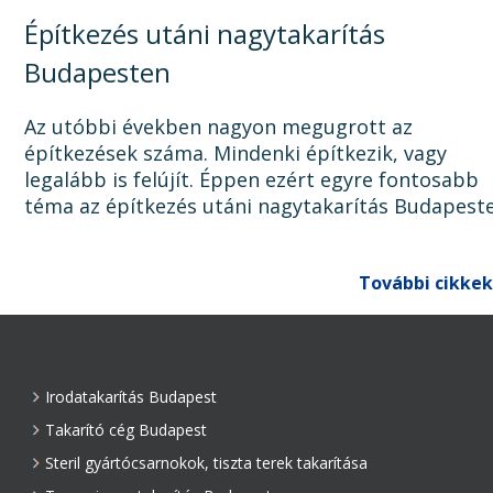
Építkezés utáni nagytakarítás
Budapesten
Az utóbbi években nagyon megugrott az
építkezések száma. Mindenki építkezik, vagy
legalább is felújít. Éppen ezért egyre fontosabb
téma az építkezés utáni nagytakarítás Budapest
Ugyanis, ha az épület, lakás, ház, iroda, vagy bár
egyéb épület...
További cikkek
Irodatakarítás Budapest
Takarító cég Budapest
Steril gyártócsarnokok, tiszta terek takarítása