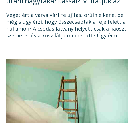
utáni nagytakarítással? Mutatjuk az
okát, és a megoldást!
Véget ért a várva várt felújítás, örülnie kéne, de
mégis úgy érzi, hogy összecsaptak a feje felett a
hullámok? A csodás látvány helyett csak a káoszt
szemetet és a kosz látja mindenütt? Úgy érzi
sosem lesz vége a felújításnak, mert a...