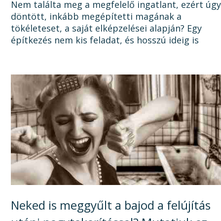
Nem találta meg a megfelelő ingatlant, ezért úg
döntött, inkább megépítetti magának a
tökéleteset, a saját elképzelései alapján? Egy
építkezés nem kis feladat, és hosszú ideig is
elhúzódhat, számtalan dologra oda kell figyelni a
tervezéstől kezdve a...
Neked is meggyűlt a bajod a felújítás